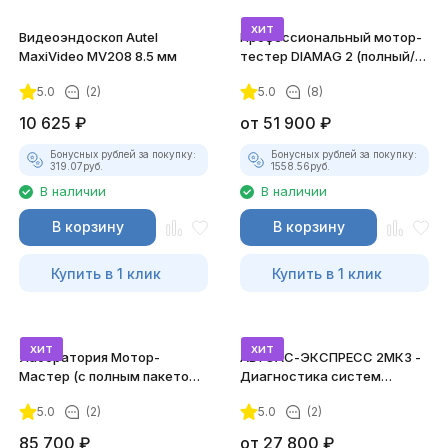
хит
Видеоэндоскоп Autel
Профессиональный мотор-
MaxiVideo MV208 8.5 мм
тестер DIAMAG 2 (полный/
максимальный комплект)
5.0
(2)
5.0
(8)
10 625
₽
от
51 900
₽
Бонусных рублей за покупку:
Бонусных рублей за покупку:
319.07
руб.
1558.56
руб.
В наличии
В наличии
В корзину
В корзину
Купить в 1 клик
Купить в 1 клик
хит
хит
Лаборатория Мотор-
АВТОАС-ЭКСПРЕСС 2МК3 -
Мастер (с полным пакетом
Диагностика систем
лицензий)
зажигания
5.0
(2)
5.0
(2)
85 700
₽
от
27 800
₽