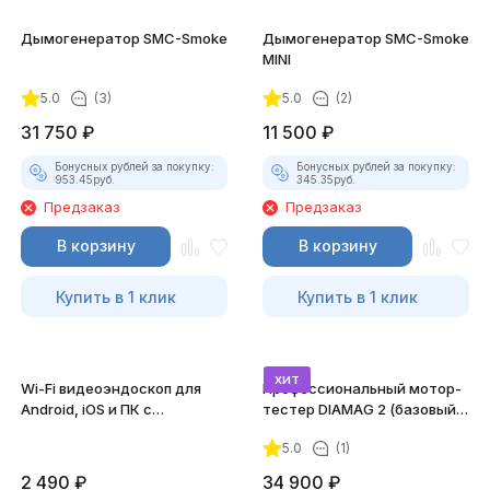
Дымогенератор SMC-Smoke
Дымогенератор SMC-Smoke
MINI
5.0
(3)
5.0
(2)
31 750
₽
11 500
₽
Бонусных рублей за покупку:
Бонусных рублей за покупку:
953.45
руб.
345.35
руб.
Предзаказ
Предзаказ
В корзину
В корзину
Купить в 1 клик
Купить в 1 клик
хит
Wi-Fi видеоэндоскоп для
Профессиональный мотор-
Android, iOS и ПК с
тестер DIAMAG 2 (базовый
насадками
комплект)
5.0
(1)
2 490
₽
34 900
₽