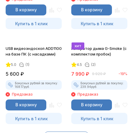
В корзину
В корзину
Купить в 1 клик
Купить в 1 клик
хит
USB видеоэндоскоп ADD1100
Генератор дыма G-Smoke (c
на базе ПК (с насадками)
комплектом пробок)
5.0
(1)
4.5
(2)
5 600
₽
7 990
₽
9 920
₽
-19%
Бонусных рублей за покупку:
Бонусных рублей за покупку:
168.17
руб.
239.94
руб.
Предзаказ
Предзаказ
В корзину
В корзину
Купить в 1 клик
Купить в 1 клик