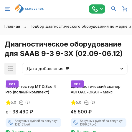
Главная
Подбор диагностического оборудования по марке и
Диагностическое оборудование
для SAAB 9-3 9-3X (02.09-06.12)
Дата добавления
хит
хит
Мотор-тестер MT DiSco 4
Диагностический сканер
Pro (полный комплект)
АВТОАС-СКАН - Макс
5.0
(2)
5.0
(2)
покупателей
от
38 490
₽
45 500
₽
Бонусных рублей за покупку:
Бонусных рублей за покупку:
1313.81
руб.
1366.37
руб.
В наличии
В наличии