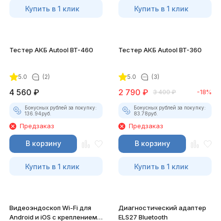
Купить в 1 клик
Купить в 1 клик
Тестер АКБ Autool BT-460
Тестер АКБ Autool BT-360
5.0
(2)
5.0
(3)
4 560
₽
2 790
₽
3 400
₽
-18%
Бонусных рублей за покупку:
Бонусных рублей за покупку:
136.94
руб.
83.78
руб.
Предзаказ
Предзаказ
В корзину
В корзину
Купить в 1 клик
Купить в 1 клик
Видеоэндоскоп Wi-Fi для
Диагностический адаптер
Android и iOS с креплением
ELS27 Bluetooth