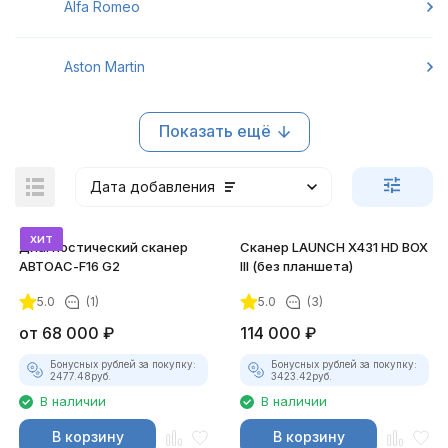
Alfa Romeo
Aston Martin
Показать ещё
Дата добавления
хит
Диагностический сканер
Сканер LAUNCH X431 HD BOX
АВТОАС-F16 G2
III (без планшета)
5.0
(1)
5.0
(3)
покупателей
от
68 000
₽
114 000
₽
Бонусных рублей за покупку:
Бонусных рублей за покупку:
2477.48
руб.
3423.42
руб.
В наличии
В наличии
В корзину
В корзину