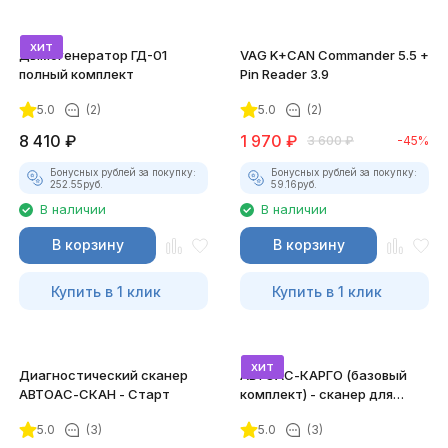
хит
Дымогенератор ГД-01
VAG K+CAN Commander 5.5 +
полный комплект
Pin Reader 3.9
5.0
(2)
5.0
(2)
8 410
₽
1 970
₽
3 600
₽
-45%
Бонусных рублей за покупку:
Бонусных рублей за покупку:
252.55
руб.
59.16
руб.
В наличии
В наличии
В корзину
В корзину
Купить в 1 клик
Купить в 1 клик
хит
Диагностический сканер
АВТОАС-КАРГО (базовый
АВТОАС-СКАН - Старт
комплект) - сканер для
грузовых а/м, автобусов и
5.0
(3)
5.0
(3)
спецтехники