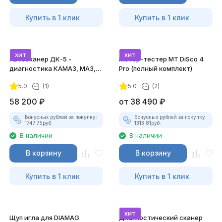
Купить в 1 клик
Купить в 1 клик
хит
хит
Автосканер ДК-5 -
Мотор-тестер MT DiSco 4
диагностика КАМАЗ, МАЗ,
Pro (полный комплект)
ЛИАЗ, КРАЗ
5.0
(1)
5.0
(2)
58 200
₽
от
38 490
₽
Бонусных рублей за покупку:
Бонусных рублей за покупку:
1747.75
руб.
1313.81
руб.
В наличии
В наличии
В корзину
В корзину
Купить в 1 клик
Купить в 1 клик
хит
Щуп игла для DIAMAG
Диагностический сканер