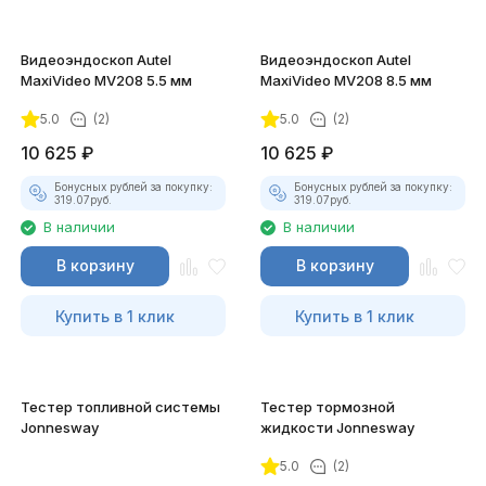
Видеоэндоскоп Autel
Видеоэндоскоп Autel
MaxiVideo MV208 5.5 мм
MaxiVideo MV208 8.5 мм
5.0
(2)
5.0
(2)
10 625
₽
10 625
₽
Бонусных рублей за покупку:
Бонусных рублей за покупку:
319.07
руб.
319.07
руб.
В наличии
В наличии
В корзину
В корзину
Купить в 1 клик
Купить в 1 клик
Тестер топливной системы
Тестер тормозной
Jonnesway
жидкости Jonnesway
5.0
(2)