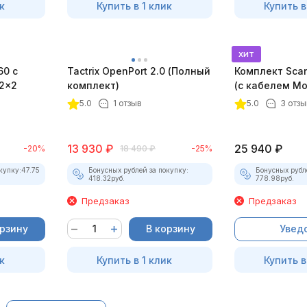
к
Купить в 1 клик
Купить в
хит
60 с
Tactrix OpenPort 2.0 (Полный
Комплект Sca
2x2
комплект)
(с кабелем Mo
Лицензии
5.0
1 отзыв
5.0
3 отзы
13 930
₽
25 940
₽
-20%
18 490
₽
-25%
купку:
47.75
Бонусных рублей за покупку:
Бонусных рубл
418.32
руб.
778.98
руб.
Предзаказ
Предзаказ
орзину
В корзину
Увед
к
Купить в 1 клик
Купить в