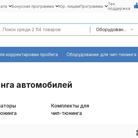
Тех.
лата
Бонусная программа
Юр. лицам
Программы
поддержка
Оборудование для чип-тюнинга
ля корректировки пробега
Оборудование для чип-тюнинга
нга автомобилей
маторы
Комплекты для
тюнинга
чип-тюнинга