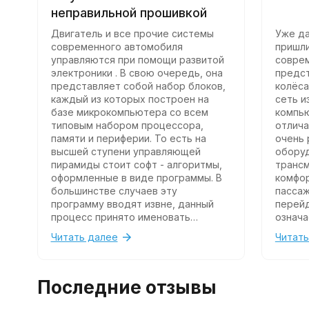
неправильной прошивкой
Двигатель и все прочие системы
Уже да
современного автомобиля
пришли
управляются при помощи развитой
совре
электроники . В свою очередь, она
предст
представляет собой набор блоков,
колёса
каждый из которых построен на
сеть и
базе микрокомпьютера со всем
компью
типовым набором процессора,
отлича
памяти и периферии. То есть на
очень 
высшей ступени управляющей
оборуд
пирамиды стоит софт - алгоритмы,
трансм
оформленные в виде программы. В
комфо
большинстве случаев эту
пассаж
программу вводят извне, данный
перейд
процесс принято именовать
означа
прошивкой . Или перепрошивкой ,
програ
Читать далее
Читать
если речь идёт о замене
персон
программного обеспечения на
обслуж
тюнинговое.
соотв
Последние отзывы
сложно
оборуд