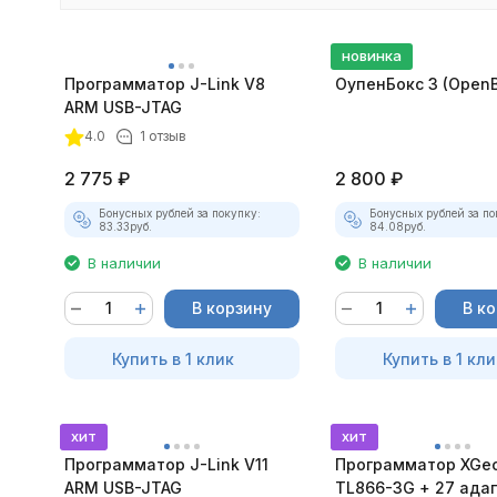
новинка
Программатор J-Link V8
ОупенБокс 3 (OpenB
ARM USB-JTAG
покупателей
4.0
1 отзыв
2 775
₽
2 800
₽
Бонусных рублей за покупку:
Бонусных рублей за по
83.33
руб.
84.08
руб.
В наличии
В наличии
В корзину
В к
Купить в 1 клик
Купить в 1 кли
хит
хит
Программатор J-Link V11
Программатор XGe
ARM USB-JTAG
TL866-3G + 27 ада