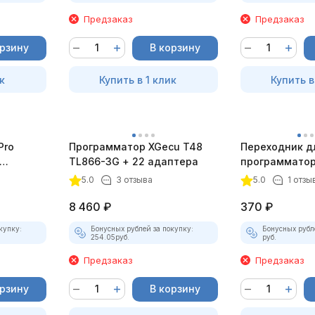
Предзаказ
Предзаказ
орзину
В корзину
к
Купить в 1 клик
Купить в
Pro
Программатор XGecu T48
Переходник д
TL866-3G + 22 адаптера
программатор
ARM/JTAG
5.0
3 отзыва
5.0
1 отзы
8 460
₽
370
₽
купку:
Бонусных рублей за покупку:
Бонусных рубл
254.05
руб.
руб.
Предзаказ
Предзаказ
орзину
В корзину