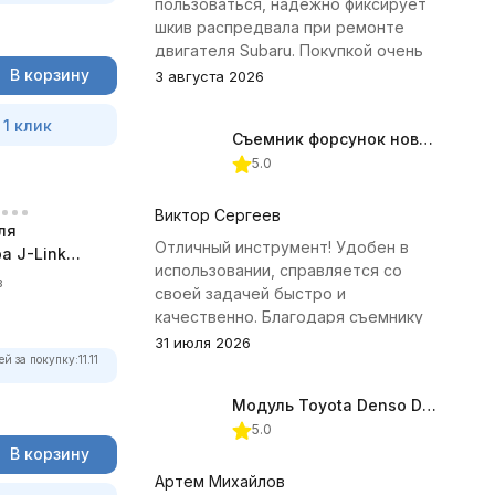
пользоваться, надёжно фиксирует
шкив распредвала при ремонте
двигателя Subaru. Покупкой очень
доволен.
В корзину
3 августа 2026
 1 клик
Съемник форсунок новых дизельных двигателей Jonnesway
5.0
Виктор Сергеев
ля
Отличный инструмент! Удобен в
а J-Link
использовании, справляется со
в
своей задачей быстро и
качественно. Благодаря съемнику
удалось избежать лишних хлопот с
31 июля 2026
ей за покупку:
11.11
демонтажем головки блока
цилиндров.
Модуль Toyota Denso Diesel 2.8D для ChipTuningPRO
5.0
В корзину
Артем Михайлов