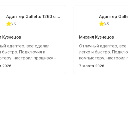
можно изменить состав
топливовоздушной смес
вашему автомобилю бо
Адаптер Galletto 1260 с переходником VAG 2x2
мощности и крутящего 
5.0
5.0
л Кузнецов
Михаил Кузнецов
ый адаптер, все сделал
Отличный адаптер, все
и быстро. Подключил к
легко и быстро. Подклю
теру, настроил прошивку –
компьютеру, настроил 
тат порадовал!
результат порадовал!
а 2026
7 марта 2026