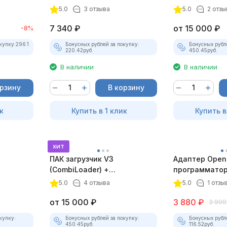
5.0
3 отзыва
5.0
2 отзы
7 340
₽
от
15 000
₽
-8%
купку:
296.1
Бонусных рублей за покупку:
Бонусных рубл
220.42
руб.
450.45
руб.
В наличии
В наличии
орзину
В корзину
к
Купить в 1 клик
Купить в
хит
ПАК загрузчик V3
Адаптер Openp
(CombiLoader) +
программатор
электронный ключ
5.0
4 отзыва
5.0
1 отзы
от
15 000
₽
3 880
₽
3 900
купку:
Бонусных рублей за покупку:
Бонусных рубл
450.45
руб.
116.52
руб.