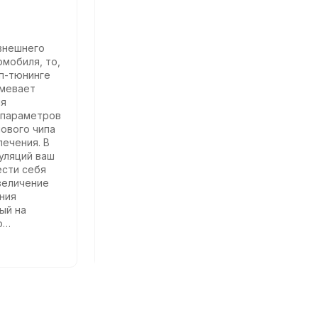
Почти столетие назад великий
внешнего
гений инженерной и маркетинговой
омобиля, то,
мысли Генри Форд начал создание
ип-тюнинге
одного из крупнейших
умевает
автомобильных концернов своего
ия
времени. Основной целью своей
 параметров
жизни он видел прогресс и
нового чипа
служение обществу. Именно
ечения. В
благодаря желанию улучшить мир, в
уляций ваш
котором он жил, производимые его
ести себя
концерном автомобили имели
огромный успех и признание.
Мистер Форд – человек, которому
ый на
должны быть благодарны
о
автомобилисты всех времен и
йки
народов. Ведь именно на его
Читать далее
ния. Они
предприятиях был разработан и
стабильную
запущен в производство первый в
роком
мире рабочий конвейер. А это, в
оты, однако
свою очередь, позволило снизить
е
себестоимость готового продукта.
-тюнинге
Как итог, каждый работник мог