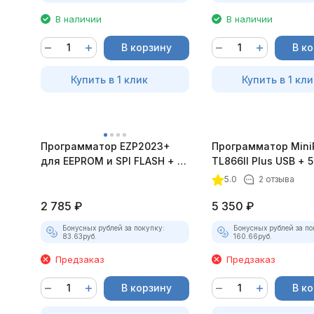
В наличии
В наличии
В корзину
В к
Купить в 1 клик
Купить в 1 кли
Программатор EZP2023+
Программатор Mini
для EEPROM и SPI FLASH + 12
TL866II Plus USB + 5
адаптеров
адаптеров
5.0
2 отзыва
2 785
₽
5 350
₽
Бонусных рублей за покупку:
Бонусных рублей за по
83.63
руб.
160.66
руб.
Предзаказ
Предзаказ
В корзину
В к