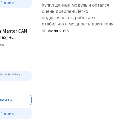
 1 клик
Купил данный модуль и остался
очень доволен! Легко
подключается, работает
стабильно и мощность двигателя
заметно увеличилась. Рекомендую
n Master CAN
30 июля 2026
всем, кто занимается тюнингом
lex) +
Toyota.
ва
ей за покупку:
омить
 1 клик