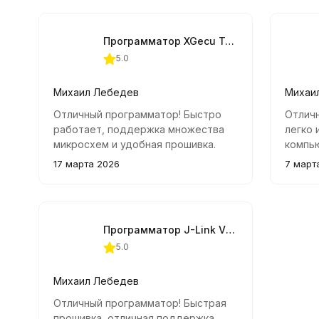
Программатор XGecu T48 TL866-3G + 22 адаптера
5.0
Михаил Лебедев
Михаи
Отличный программатор! Быстро
Отличн
работает, поддержка множества
легко 
микросхем и удобная прошивка.
компью
Удобно подключать через USB,
резуль
17 марта 2026
7 март
никаких дополнительных кабелей
не требуется. Рекомендую всем,
кто занимается чип-тюнингом.
Программатор J-Link V13 ARM USB-JTAG
5.0
Михаил Лебедев
Отличный программатор! Быстрая
прошивка, отличная поддержка