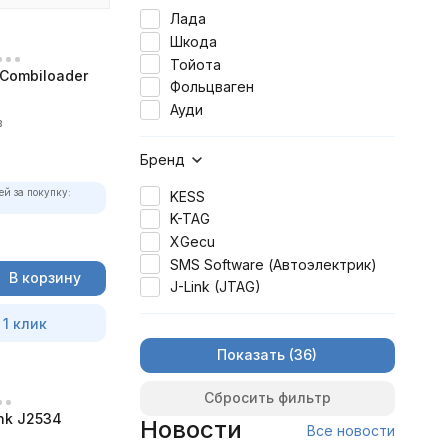
Лада
Шкода
Тойота
Combiloader
Фольцваген
Ауди
в
Бренд
ей за покупку:
KESS
K-TAG
XGecu
SMS Software (Автоэлектрик)
В корзину
J-Link (JTAG)
 1 клик
Показать
Сбросить фильтр
nk J2534
Новости
Все новости