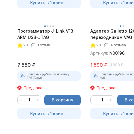
Купить в 1 клик
Купить в 1 кли
Программатор J-Link V13
Адаптер Galletto 12
ARM USB-JTAG
переходником VAG 
5.0
1 отзыв
5.0
4 отзыва
Артикул:
N00196
7 550
₽
1 590
₽
1 990
₽
Бонусных рублей за покупку:
Бонусных рублей за по
226.73
руб.
руб.
Предзаказ
Предзаказ
В корзину
В к
Купить в 1 клик
Купить в 1 кли