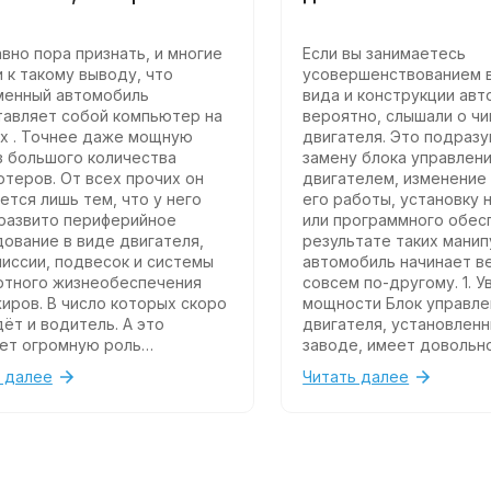
вно пора признать, и многие
Если вы занимаетесь
 к такому выводу, что
усовершенствованием 
менный автомобиль
вида и конструкции авт
авляет собой компьютер на
вероятно, слышали о ч
х . Точнее даже мощную
двигателя. Это подраз
з большого количества
замену блока управлен
теров. От всех прочих он
двигателем, изменение
ется лишь тем, что у него
его работы, установку 
развито периферийное
или программного обесп
ование в виде двигателя,
результате таких манип
иссии, подвесок и системы
автомобиль начинает в
ртного жизнеобеспечения
совсем по-другому. 1. Увеличение
иров. В число которых скоро
мощности Блок управления
ёт и водитель. А это
двигателя, установленн
ет огромную роль
заводе, имеет довольн
ммного обеспечения и
консервативные настро
 далее
Читать далее
ала, который его создаёт и
программного обеспече
ивает. При помощи
помогают обеспечить 
етствующего ещё более
работу двигателя в ши
го сервисного
диапазоне режимов раб
ования.
часть его потенциала н
задействуется. При чип