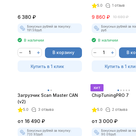
5.0
1 отзыв
6 380
₽
9 860
₽
10 680
₽
Бонусных рублей за покупку:
Бонусных рублей за по
191.59
руб.
руб.
В наличии
В наличии
В корзину
В к
Купить в 1 клик
Купить в 1 кли
хит
Загрузчик Scan Master CAN
ChipTuningPRO 7
(v2)
5.0
3 отзыва
5.0
2 отзыва
от
16 490
₽
от
3 000
₽
Бонусных рублей за покупку:
Бонусных рублей за по
733.93
руб.
90.09
руб.