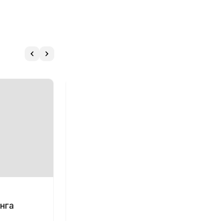
2 июня 2017
нга
Нужен ли чип-тюнинг
автомобилей?