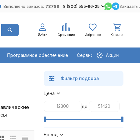
Выполнено заказов:
78788
8 (800) 555-96-25
Заказать 
Войти
Сравнение
Избранное
Корзина
Программное обеспечение
Сервисное оборудование
Акции
Фильтр подбора
Цена
до
авлические
ссы
Бренд