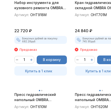
Набор инструмента для
Кран гидравлическ
кузовного ремонта OMBRA
складной OMBRA OH
OHT918M, 10 т.
т.
Артикул:
OHT918M
Артикул:
OHT701M
22 720
₽
24 840
₽
Бонусных рублей за покупку:
Бонусных рублей за по
682.28
руб.
745.95
руб.
Предзаказ
Предзаказ
В корзину
В к
Купить в 1 клик
Купить в 1 кли
Пресс гидравлический
Пресс гидравличес
напольный OMBRA
напольный OMBRA
OHT610M, 12 т.
OHT620M, 20 т.
Артикул:
OHT610M
Артикул:
OHT620M