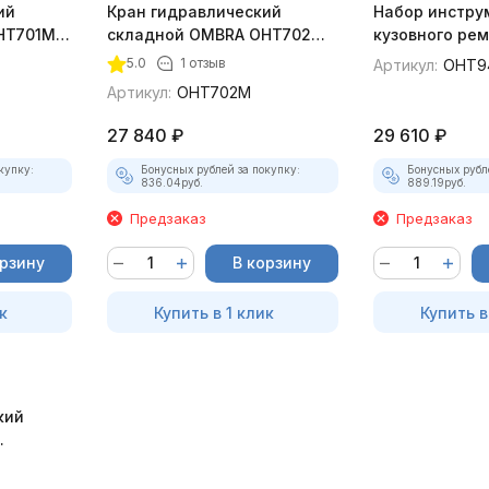
ий
Кран гидравлический
Набор инстру
T701M, 1
складной OMBRA OHT702M,
кузовного ре
2 т.
OHT948M, 4 т.
5.0
1 отзыв
Артикул:
OHT9
Артикул:
OHT702M
27 840
₽
29 610
₽
купку:
Бонусных рублей за покупку:
Бонусных рубл
836.04
руб.
889.19
руб.
Предзаказ
Предзаказ
орзину
В корзину
к
Купить в 1 клик
Купить в
кий