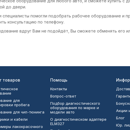
ическое оборудование для любого авто, и сможете купить с д
ой до двери.
и специалисты помогли подобрать рабочее оборудование и пр
ить консультацию по телефону.
удование вдруг Вам не подойдёт, Вы сможете обменять его и
г товаров
Помощь
Инфор
тическое
Контакты
Достав
вание
Вопрос-ответ
Гарант
вание для
Подбор диагностического
Бонусн
ировки пробега
оборудования по марке и
Акции 
вание для чип-тюнинга
модели авто
Блог
ники и кабели
О диагностическом адаптере
ELM327
Юр. ли
омеры лакокрасочного