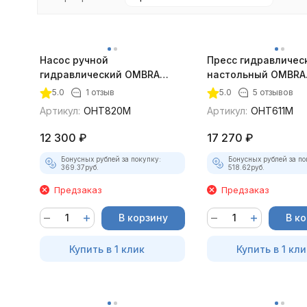
Насос ручной
Пресс гидравличес
гидравлический OMBRA
настольный OMBRA
OHT820M 20 т.
OHT611M, 10 т.
5.0
1 отзыв
5.0
5 отзывов
покупателей
Артикул:
OHT820M
Артикул:
OHT611M
12 300
₽
17 270
₽
Бонусных рублей за покупку:
Бонусных рублей за по
369.37
руб.
518.62
руб.
Предзаказ
Предзаказ
В корзину
В к
Купить в 1 клик
Купить в 1 кли