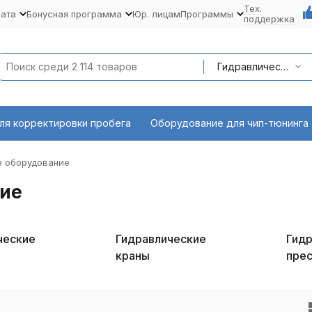
Тех.
лата
Бонусная программа
Юр. лицам
Программы
поддержка
Гидравлическое оборудование
ля корректировки пробега
Оборудование для чип-тюнинга
е оборудование
ие
ческие
Гидравлические
Гидр
краны
пре