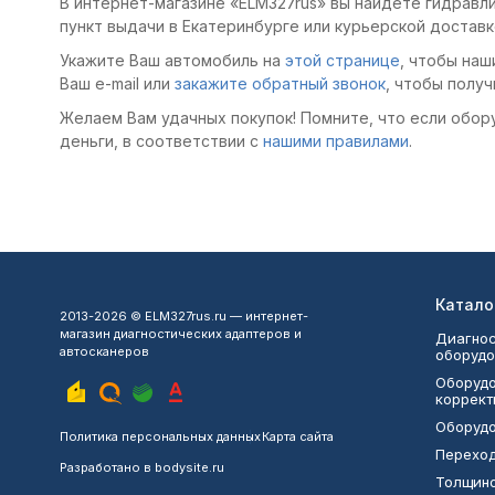
В интернет-магазине «ELM327rus» вы найдете гидравл
пункт выдачи в Екатеринбурге или курьерской доставк
Укажите Ваш автомобиль на
этой странице
, чтобы наш
Ваш e-mail или
закажите обратный звонок
, чтобы получ
Желаем Вам удачных покупок! Помните, что если обор
деньги, в соответствии с
нашими правилами
.
Катало
2013-2026 © ELM327rus.ru — интернет-
магазин диагностических адаптеров и
Диагнос
автосканеров
оборудо
Оборудо
коррект
Оборудо
Политика персональных данных
Карта сайта
Переход
Разработано в
bodysite.ru
Толщин