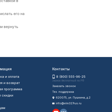
оставкой в
ислать его на
ли вернуть
мация
Контакты
ка и оплата
8 (800) 555-96-25
Звонок бесплатный по РФ
ия и возврат
Заказать звонок
ая программа
Тех. поддержка
и скидки
620075, ул. Пушкина, д.2
info@elm327rus.ru
цам