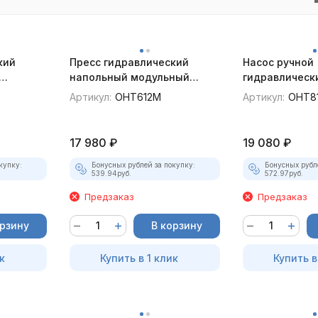
кий
Пресс гидравлический
Насос ручной
напольный модульный
гидравлическ
OMBRA OHT612M, 12 т.
OHT810M 10 т.
Артикул:
OHT612M
Артикул:
OHT8
17 980
₽
19 080
₽
купку:
Бонусных рублей за покупку:
Бонусных рубл
539.94
руб.
572.97
руб.
Предзаказ
Предзаказ
орзину
В корзину
к
Купить в 1 клик
Купить в