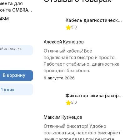
мента для
монта OMBRA
48M
Кабель диагностический ГАЗ 24 для АВТОАС
5.0
Алексей Кузнецов
ей за покупку:
Отличный кабель! Всё
подключается быстро и просто.
Работает стабильно, диагностика
проходит без сбоев.
В корзину
6 августа 2026
 1 клик
Фиксатор шкива распредвала (Subaru) JTC-4409
5.0
Максим Кузнецов
Отличный фиксатор! Удобно
пользоваться, надёжно фиксирует
шкив распредвала при ремонте