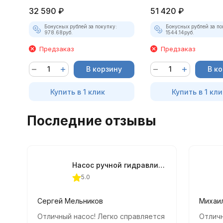
32 590
₽
51 420
₽
Бонусных рублей за покупку:
Бонусных рублей за по
978.68
руб.
1544.14
руб.
Предзаказ
Предзаказ
В корзину
В к
Купить в 1 клик
Купить в 1 кли
Последние отзывы
Насос ручной гидравлический OMBRA OHT820M 20 т.
5.0
Сергей Мельников
Михаи
Отличный насос! Легко справляется
Отличн