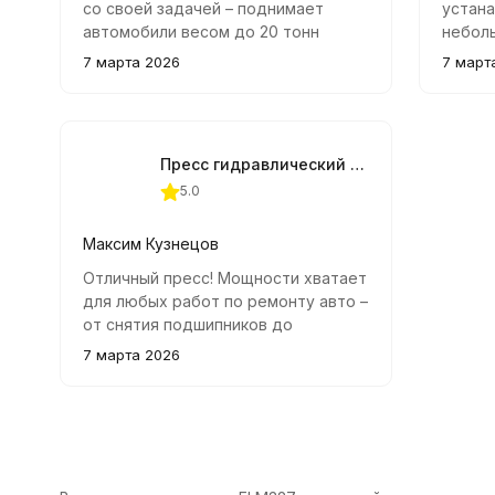
со своей задачей – поднимает
устана
автомобили весом до 20 тонн
небол
быстро и уверенно. Корпус
автосе
7 марта 2026
7 март
прочный, сборка качественная,
необх
удобно держать в руке при работе.
запрес
качест
Пресс гидравлический настольный OMBRA OHT611M, 10 т.
5.0
Максим Кузнецов
Отличный пресс! Мощности хватает
для любых работ по ремонту авто –
от снятия подшипников до
установки новых запчастей. Удобен
7 марта 2026
тем, что занимает мало места, при
этом отлично справляется со всеми
задачами.