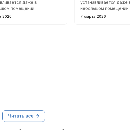
вливается даже в
устанавливается даже 
ьшом помещении
небольшом помещении
рвиса. Выполняет все
автосервиса. Выполняе
а 2026
7 марта 2026
одимые задачи по
необходимые задачи п
совке и монтажу быстро и
запрессовке и монтажу
венно.
качественно.
Читать все