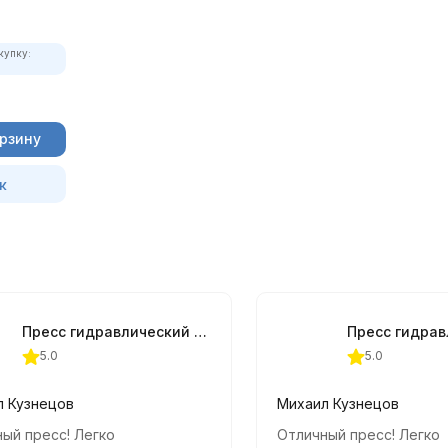
купку:
орзину
к
Пресс гидравлический настольный OMBRA OHT611M, 10 т.
5.0
5.0
л Кузнецов
Михаил Кузнецов
ый пресс! Легко
Отличный пресс! Легко