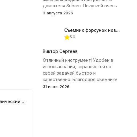
двигателя Subaru. Покупкой очень
доволен.
3 августа 2026
Съемник форсунок новых дизельных двигателей Jonnesway
5.0
Виктор Сергеев
Отличный инструмент! Удобен в
использовании, справляется со
своей задачей быстро и
качественно. Благодаря съемнику
удалось избежать лишних хлопот с
31 июля 2026
демонтажем головки блока
цилиндров.
Пресс гидравлический настольный OMBRA OHT611M, 10 т.