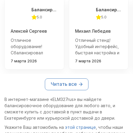
Балансировочный стенд СТАНКОИМПОРТ ST-303A (M) автомат (10"-24")
Балансировочный стенд СТАНКОИМПОРТ ST-302A полуавтомат (10"-24")
5.0
5.0
Алексей Сергеев
Михаил Лебедев
Отличное
Отличный стенд!
оборудование!
Удобный интерфейс,
Сбалансировал
быстрая настройка и
несколько десятков
надежная работа.
7 марта 2026
7 марта 2026
колес за день –
Рекомендую!
никаких проблем, всё
быстро и точно.
Читать все
Интуитивно понятный
интерфейс, качество
сборки радует.
В интернет-магазине «ELM327rus» вы найдете
балансировочное оборудование для любого авто, и
сможете купить с доставкой в пункт выдачи в
Екатеринбурге или курьерской доставкой до двери.
Укажите Ваш автомобиль на
этой странице
, чтобы наши