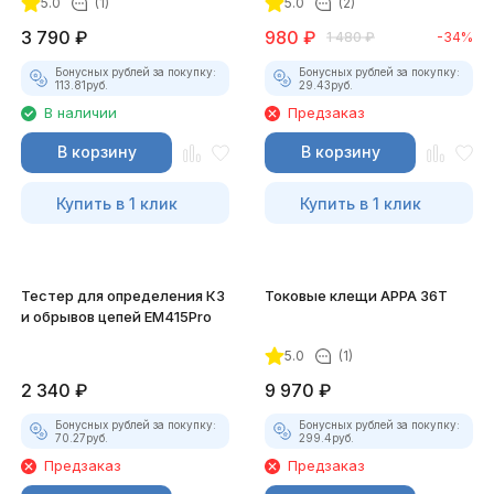
5.0
(1)
5.0
(2)
3 790
₽
980
₽
1 480
₽
-34%
покупателей
Бонусных рублей за покупку:
Бонусных рублей за покупку:
113.81
руб.
29.43
руб.
В наличии
Предзаказ
В корзину
В корзину
Купить в 1 клик
Купить в 1 клик
Тестер для определения КЗ
Токовые клещи APPA 36T
и обрывов цепей EM415Pro
5.0
(1)
2 340
₽
9 970
₽
Бонусных рублей за покупку:
Бонусных рублей за покупку:
70.27
руб.
299.4
руб.
Предзаказ
Предзаказ