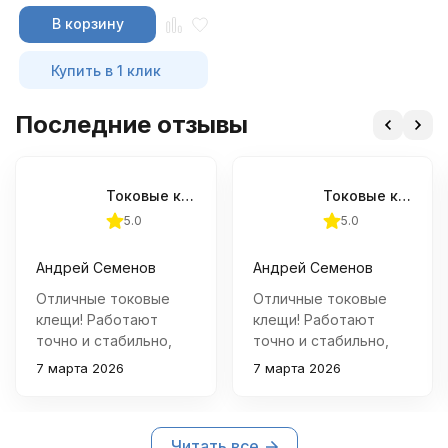
В корзину
Купить в 1 клик
Последние отзывы
Токовые клещи APPA 39T
Токовые клещи APPA 39T
5.0
5.0
Андрей Семенов
Андрей Семенов
Отличные токовые
Отличные токовые
клещи! Работают
клещи! Работают
точно и стабильно,
точно и стабильно,
очень удобны в
очень удобны в
7 марта 2026
7 марта 2026
использовании. С
использовании. С
ними можно быстро
ними можно быстро
измерить силу тока
измерить силу тока
Читать все
практически в любых
практически в любых