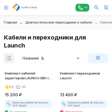
Главная
Диагностические переходники и кабели
Кабели
Кабели и переходники для
Launch
Название
Комплект кабелей
Комплект переходников
(адаптеров) LAUNCH OBD-I
Launch
для сканеров X431 PRO/PAD,
5.0
(3)
12 шт
покупателей
15 200
₽
13 400
₽
Бонусных рублей за покупку:
Бонусных рублей за покупку:
456.46
руб.
402.4
руб.
В наличии
Предзаказ