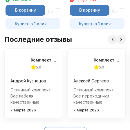
В корзину
В корзину
Купить в 1 клик
Купить в 1 клик
Последние отзывы
Комплект кабелей (адаптеров) LAUNCH OBD-I для сканеров X431 PRO/PAD, 12 шт
Комплект кабелей (адаптеров) LAUNCH OBD-I для сканеров X431 PRO/PAD, 12 шт
5.0
5.0
Андрей Кузнецов
Алексей Сергеев
Отличный комплект!
Отличный комплект!
Все кабеля
Все переходники
качественные,
качественные,
подключаются
отлично подходят
7 марта 2026
7 марта 2026
надежно. Теперь
под нужные модели
диагностика старых
авто. Покупкой очень
авто стала намного
доволен.