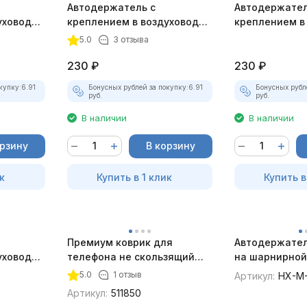
Автодержатель с
Автодержател
уховод
креплением в воздуховод
креплением в
тый
магнитный графитовый
магнитный кр
5.0
3 отзыва
230
₽
230
₽
купку:
6.91
Бонусных рублей за покупку:
6.91
Бонусных рубл
руб.
руб.
В наличии
В наличии
орзину
В корзину
к
Купить в 1 клик
Купить в
Премиум коврик для
Автодержател
уховод
телефона не скользящий
на шарнирной
истый
Heyner
5.0
1 отзыв
Артикул:
HX-M
Артикул:
511850