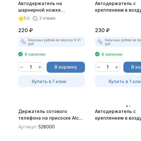
Автодержатель на
Автодержатель с
шарнирной ножке
креплением в возд
магнитный красный
магнитный золотис
5.0
2 отзыва
220
₽
230
₽
Бонусных рублей за покупку:
6.61
Бонусных рублей за по
руб.
руб.
В наличии
В наличии
В корзину
В к
Купить в 1 клик
Купить в 1 кли
Держатель сотового
Автодержатель с
телефона на присоске Alca,
креплением в возд
56-65 мм
магнитный серебр
Артикул:
528000