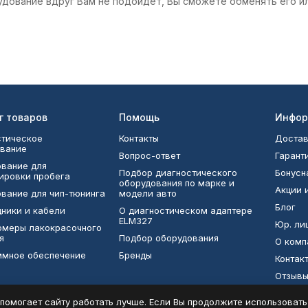
удование вдруг Вам не подойдёт, Вы сможете обменять его и
г товаров
Помощь
Инфор
тическое
Контакты
Достав
вание
Вопрос-ответ
Гарант
вание для
Подбор диагностического
Бонусн
ировки пробега
оборудования по марке и
Акции 
вание для чип-тюнинга
модели авто
Блог
ники и кабели
О диагностическом адаптере
ELM327
Юр. ли
омеры лакокрасочного
я
Подбор оборудования
О комп
ммное обеспечение
Бренды
Контак
Отзыв
ТОПы
помогает сайту работать лучше. Если Вы продолжите использовать с