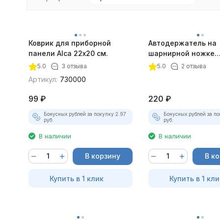
Коврик для приборной
Автодержатель на
панели Alca 22х20 см.
шарнирной ножке
магнитный серебр
5.0
3 отзыва
5.0
2 отзыва
покупателей
Артикул:
730000
99
₽
220
₽
Бонусных рублей за покупку:
2.97
Бонусных рублей за по
руб.
руб.
В наличии
В наличии
В корзину
В к
Купить в 1 клик
Купить в 1 кли