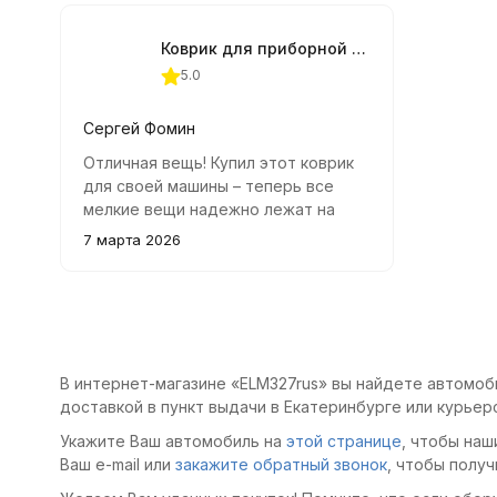
городской езды, так и для поездок
можно
по трассе.
экрана
Коврик для приборной панели Alca 22х20 см.
5.0
Сергей Фомин
Отличная вещь! Купил этот коврик
для своей машины – теперь все
мелкие вещи надежно лежат на
месте. Телефон больше не скользит
7 марта 2026
по панели во время езды, а
качество материалов приятно
удивило.
В интернет-магазине «ELM327rus» вы найдете автомоб
доставкой в пункт выдачи в Екатеринбурге или курьер
Укажите Ваш автомобиль на
этой странице
, чтобы наш
Ваш e-mail или
закажите обратный звонок
, чтобы получ