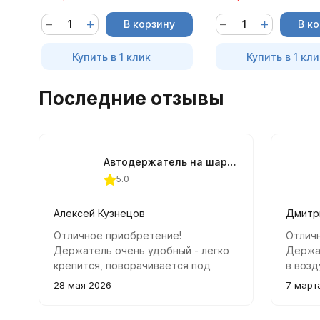
В корзину
В к
Купить в 1 клик
Купить в 1 кли
Последние отзывы
Автодержатель на шарнирной ножке магнитный серебристый
5.0
Алексей Кузнецов
Дмитр
Отличное приобретение!
Отлич
Держатель очень удобный - легко
Держа
крепится, поворачивается под
в возд
любым углом, а мощный магнит
надёж
28 мая 2026
7 март
надежно удерживает телефон.
даже н
Отлично подходит как для
Повора