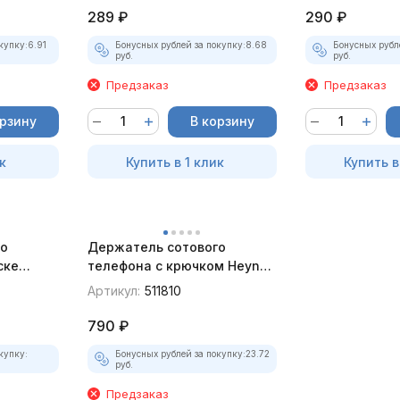
289
₽
290
₽
купку:
6.91
Бонусных рублей за покупку:
8.68
Бонусных рубл
руб.
руб.
Предзаказ
Предзаказ
орзину
В корзину
к
Купить в 1 клик
Купить в
о
Держатель сотового
ске
телефона с крючком Heyner,
50-100 мм
Артикул:
511810
790
₽
купку:
Бонусных рублей за покупку:
23.72
руб.
Предзаказ