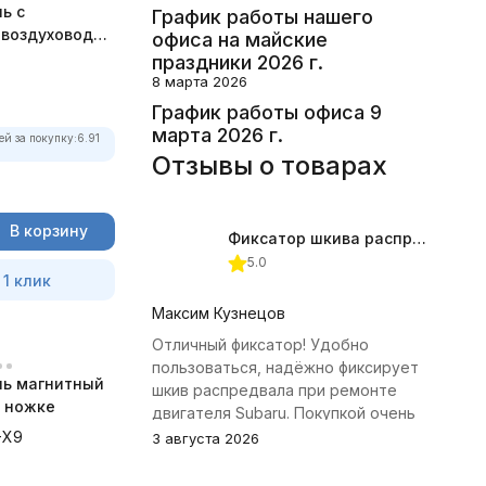
ь с
График работы нашего
 воздуховод
офиса на майские
асный
праздники 2026 г.
8 марта 2026
График работы офиса 9
марта 2026 г.
ей за покупку:
6.91
Отзывы о товарах
В корзину
Фиксатор шкива распредвала (Subaru) JTC-4409
5.0
 1 клик
Максим Кузнецов
Отличный фиксатор! Удобно
пользоваться, надёжно фиксирует
ь магнитный
шкив распредвала при ремонте
 ножке
двигателя Subaru. Покупкой очень
доволен.
-X9
3 августа 2026