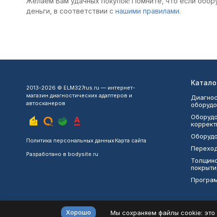
Желаем Вам удачных покупок! Помните, что если обор
деньги, в соответствии с
нашими правилами
.
Катало
2013-2026 © ELM327rus.ru — интернет-
магазин диагностических адаптеров и
Диагнос
автосканеров
оборудо
Оборудо
коррект
Оборудо
Политика персональных данных
Карта сайта
Переход
Разработано в
bodysite.ru
Толщин
покрыти
Програ
Хорошо
Мы сохраняем файлы cookie: это 