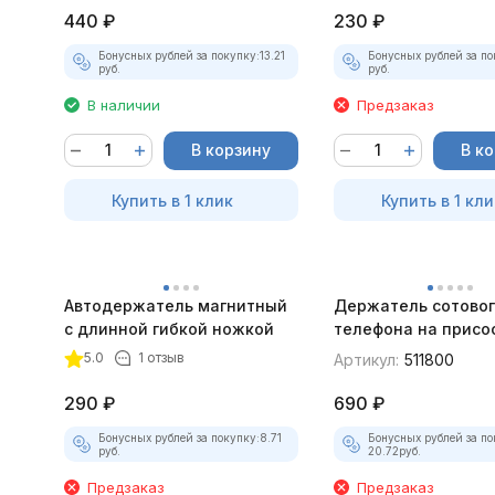
440
₽
230
₽
Бонусных рублей за покупку:
13.21
Бонусных рублей за по
руб.
руб.
В наличии
Предзаказ
В корзину
В к
Купить в 1 клик
Купить в 1 кли
Автодержатель магнитный
Держатель сотовог
с длинной гибкой ножкой
телефона на присо
Heyner, 35-115 мм
5.0
1 отзыв
Артикул:
511800
290
₽
690
₽
Бонусных рублей за покупку:
8.71
Бонусных рублей за по
руб.
20.72
руб.
Предзаказ
Предзаказ