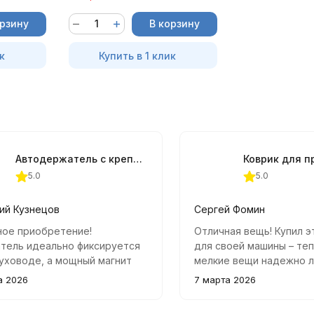
орзину
В корзину
к
Купить в 1 клик
Автодержатель с креплением в воздуховод магнитный графитовый
5.0
5.0
ий Кузнецов
Сергей Фомин
ное приобретение!
Отличная вещь! Купил э
тель идеально фиксируется
для своей машины – те
уховоде, а мощный магнит
мелкие вещи надежно л
но удерживает телефон
месте. Телефон больше
а 2026
7 марта 2026
а наших дорогах.
по панели во время езд
чивается во все стороны,
качество материалов п