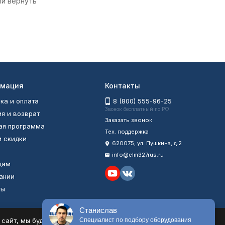
ли вернуть
мация
Контакты
ка и оплата
8 (800) 555-96-25
Звонок бесплатный по РФ
ия и возврат
Заказать звонок
ая программа
Тех. поддержка
и скидки
620075, ул. Пушкина, д.2
info@elm327rus.ru
цам
ании
ты
ы
Станислав
айт, мы будем считать, что Вас это устраивает.
Специалист по подбору оборудования