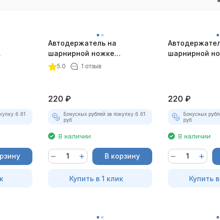
Автодержатель на
Автодержател
шарнирной ножке
шарнирной н
истый
магнитный золотистый
магнитный чё
5.0
1 отзыв
220
₽
220
₽
купку:
6.61
Бонусных рублей за покупку:
6.61
Бонусных рубл
руб.
руб.
В наличии
В наличии
орзину
В корзину
к
Купить в 1 клик
Купить в