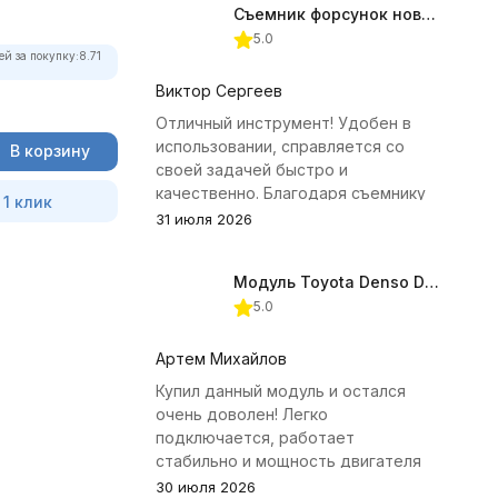
Съемник форсунок новых дизельных двигателей Jonnesway
5.0
ей за покупку:
8.71
Виктор Сергеев
Отличный инструмент! Удобен в
использовании, справляется со
В корзину
своей задачей быстро и
качественно. Благодаря съемнику
 1 клик
удалось избежать лишних хлопот с
31 июля 2026
демонтажем головки блока
цилиндров.
Модуль Toyota Denso Diesel 2.8D для ChipTuningPRO
5.0
Артем Михайлов
Купил данный модуль и остался
очень доволен! Легко
подключается, работает
стабильно и мощность двигателя
заметно увеличилась. Рекомендую
30 июля 2026