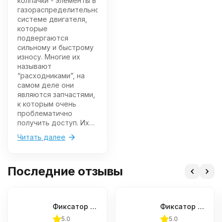
колпачки - элементы в
газораспределительной
системе двигателя,
которые
подвергаются
сильному и быстрому
износу. Многие их
называют
“расходниками”, на
самом деле они
являются запчастями,
к которым очень
проблематично
получить доступ. Их
замена вызывает у
Читать далее
автовладельцев и
автомехаников
определенные
Последние отзывы
трудности.
Маслосъемный
колпачок -
металлическая
Фиксатор шкива распредвала (Subaru) JTC-4409
Фиксатор распредвала для установки фаз ГРМ (Renault) JTC-4925
деталь с резиновым
“колпачком”. Внутри
5.0
5.0