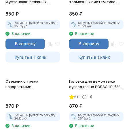
и установки стяжных
тормозных систем типа
пружин колодок
"bendix" 5-гранная
барабанных тормозов JTC-
1/2"х14мм JTC-1527
850
₽
850
₽
1944
Бонусных рублей за покупку:
Бонусных рублей за покупку:
25.53
руб.
25.53
руб.
В наличии
В наличии
В корзину
В корзину
Купить в 1 клик
Купить в 1 клик
Съемник с тремя
Головка для демонтажа
поворотными
суппортов на PORSCHE 1/2"
двусторонними захватами
DR, 15 ммx10PT, длина 30
5.0
(1)
Thorvik AGP34
мм. JTC-4599
870
₽
870
₽
Бонусных рублей за покупку:
Бонусных рублей за покупку:
26.13
руб.
26.13
руб.
В наличии
В наличии