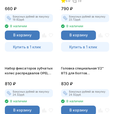
5.0
(1)
660
₽
790
₽
покупателей
Бонусных рублей за покупку:
Бонусных рублей за покупку:
19.82
руб.
23.72
руб.
В наличии
В наличии
В корзину
В корзину
Купить в 1 клик
Купить в 1 клик
Набор фиксаторов зубчатых
Головка специальная 1/2"
колес распредвалов OPEL
8TS для болтов
1.6 16V JTC-4712P
балансировочного вала
(NISSAN) JTC-4948
810
₽
830
₽
Бонусных рублей за покупку:
Бонусных рублей за покупку:
24.32
руб.
24.92
руб.
В наличии
В наличии
В корзину
В корзину