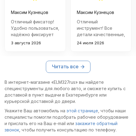
корпуса расположена
втулка и пружина,
Максим Кузнецов
Максим Кузнецов
которая плотно
охватывает
Отличный фиксатор!
Отличный
кольцевое резиновое
Удобно пользоваться,
инструмент! Все
уплотнение данной
надёжно фиксирует
детали качественные,
запчасти. Она нужна
шкив распредвала
хорошо подогнаны
для фиксации
3 августа 2026
24 июля 2026
при ремонте
друг к другу.
металлической и
двигателя Subaru.
Установил фазы ГРМ
резиновой части
Покупкой очень
быстро и без
колпачка и его
прижатия к клапану.
Читать все
доволен.
проблем.
Также этот механизм
предотвращает
В интернет-магазине «ELM327rus» вы найдете
протекание масла.
специнструменты для любого авто, и сможете купить с
доставкой в пункт выдачи в Екатеринбурге или
курьерской доставкой до двери.
Укажите Ваш автомобиль на
этой странице
, чтобы наши
специалисты помогли подобрать рабочее оборудование
и прислать его на Ваш e-mail или
закажите обратный
звонок
, чтобы получить консультацию по телефону.