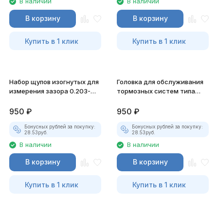
В наличии
В наличии
В корзину
В корзину
Купить в 1 клик
Купить в 1 клик
Набор щупов изогнутых для
Головка для обслуживания
измерения зазора 0.203-
тормозных систем типа
0.66мм; 0,008"-0,026" JTC-
"bendix" 5-гранная
4290
1/2"х19мм JTC-1366
950
₽
950
₽
Бонусных рублей за покупку:
Бонусных рублей за покупку:
28.53
руб.
28.53
руб.
В наличии
В наличии
В корзину
В корзину
Купить в 1 клик
Купить в 1 клик