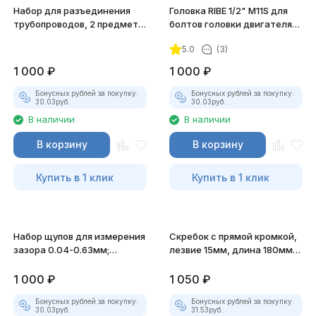
Набор для разъединения
Головка RIBE 1/2" M11S для
трубопроводов, 2 предмета
болтов головки двигателя
JTC-1253
NISSAN, Renault JTC-4249
5.0
(3)
1 000
₽
1 000
₽
Бонусных рублей за покупку:
Бонусных рублей за покупку:
30.03
руб.
30.03
руб.
В наличии
В наличии
В корзину
В корзину
Купить в 1 клик
Купить в 1 клик
Набор щупов для измерения
Скребок с прямой кромкой,
зазора 0.04-0.63мм;
лезвие 15мм, длина 180мм
0,0015"-0,025" JTC-4289
JTC-1504
1 000
₽
1 050
₽
Бонусных рублей за покупку:
Бонусных рублей за покупку:
30.03
руб.
31.53
руб.