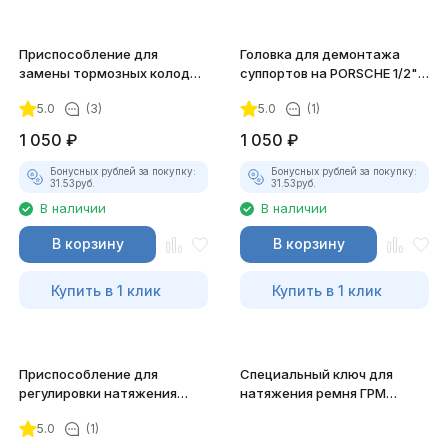
Приспособление для
Головка для демонтажа
замены тормозных колодок
суппортов на PORSCHE 1/2"
JTC-1708
DR, 20 ммx10PT, длина 38
5.0
(3)
5.0
(1)
мм. JTC-4598
1 050
₽
1 050
₽
Бонусных рублей за покупку:
Бонусных рублей за покупку:
31.53
руб.
31.53
руб.
В наличии
В наличии
В корзину
В корзину
Купить в 1 клик
Купить в 1 клик
Приспособление для
Специальный ключ для
регулировки натяжения
натяжения ремня ГРМ
ремня ГРМ (MITSUBISHI) JTC-
(GM/Opel) JTC-4486
5.0
(1)
1211