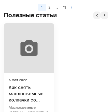
1
2
...
11
Полезные статьи
5 мая 2022
Как снять
маслосъемные
колпачки со
съемником и без
Маслосъемные