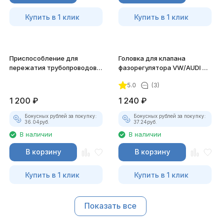
Купить в 1 клик
Купить в 1 клик
Приспособление для
Головка для клапана
пережатия трубопроводов
фазорегулятора VW/AUDI дв.
топливной, тормозной и
1.8, 2.0 TFSI 2016- JTC-6702
5.0
(3)
вакуумной системы JTC-
1342
1 200
₽
1 240
₽
Бонусных рублей за покупку:
Бонусных рублей за покупку:
36.04
руб.
37.24
руб.
В наличии
В наличии
В корзину
В корзину
Купить в 1 клик
Купить в 1 клик
Показать все