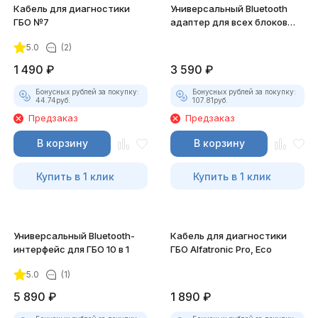
Кабель для диагностики
Универсальный Bluetooth
ГБО №7
адаптер для всех блоков
Stag
5.0
(2)
1 490
₽
3 590
₽
Бонусных рублей за покупку:
Бонусных рублей за покупку:
44.74
руб.
107.81
руб.
Предзаказ
Предзаказ
В корзину
В корзину
Купить в 1 клик
Купить в 1 клик
Универсальный Bluetooth-
Кабель для диагностики
интерфейс для ГБО 10 в 1
ГБО Alfatronic Pro, Eco
5.0
(1)
5 890
₽
1 890
₽