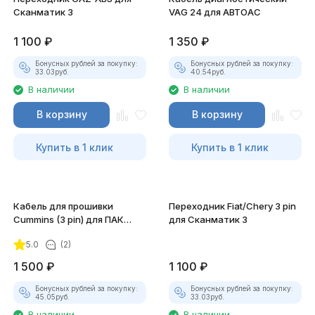
Сканматик 3
VAG 24 для АВТОАС
1 100
₽
1 350
₽
Бонусных рублей за покупку:
Бонусных рублей за покупку:
33.03
руб.
40.54
руб.
В наличии
В наличии
В корзину
В корзину
Купить в 1 клик
Купить в 1 клик
Кабель для прошивки
Переходник Fiat/Chery 3 pin
Cummins (3 pin) для ПАК
для Сканматик 3
"Загрузчик v.3"
5.0
(2)
1 500
₽
1 100
₽
Бонусных рублей за покупку:
Бонусных рублей за покупку:
45.05
руб.
33.03
руб.
В наличии
В наличии