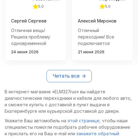
5.0
5.0
Сергей Сергеев
Алексей Миронов
Отличная вещь!
Отличный
Решила проблему
переходник! Все
одновременной
подключается
работы нескольких
быстро и просто,
24 июня 2026
21 июня 2026
приборов через порт
диагностика
OBD2. Качество
проходит корректно.
изготовления
Теперь могу спокойно
Читать все
хорошее, все
проверять состояние
контакты работают
автомобиля
четко.
самостоятельно.
В интернет-магазине «ELM327rus» вы найдете
диагностические переходники и кабели для любого авто,
и сможете купить с доставкой в пункт выдачи в
Екатеринбурге или курьерской доставкой до двери.
Укажите Ваш автомобиль на
этой странице
, чтобы наши
специалисты помогли подобрать рабочее оборудование
и прислать его на Ваш e-mail или
закажите обратный