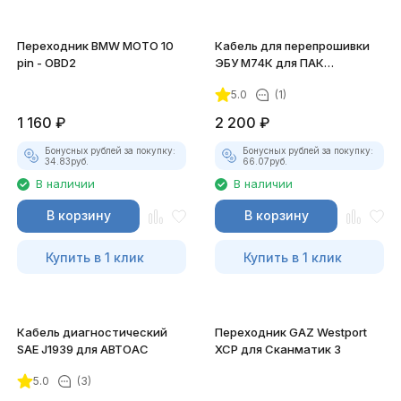
Переходник BMW MOTO 10
Кабель для перепрошивки
pin - OBD2
ЭБУ М74К для ПАК
"Загрузчик v.3"
5.0
(1)
1 160
₽
2 200
₽
Бонусных рублей за покупку:
Бонусных рублей за покупку:
34.83
руб.
66.07
руб.
В наличии
В наличии
В корзину
В корзину
Купить в 1 клик
Купить в 1 клик
Кабель диагностический
Переходник GAZ Westport
SAE J1939 для АВТОАС
XCP для Сканматик 3
5.0
(3)