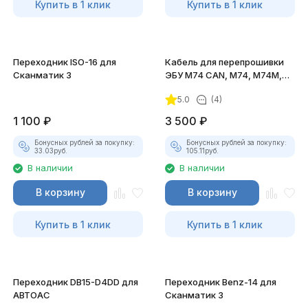
Купить в 1 клик
Купить в 1 клик
Переходник ISO-16 для
Кабель для перепрошивки
Сканматик 3
ЭБУ М74 CAN, M74, M74M,
M74.5 V4 для ПАК
5.0
(4)
"Загрузчик v.3"
1 100
₽
3 500
₽
Бонусных рублей за покупку:
Бонусных рублей за покупку:
33.03
руб.
105.11
руб.
В наличии
В наличии
В корзину
В корзину
Купить в 1 клик
Купить в 1 клик
Переходник DB15-D4DD для
Переходник Benz-14 для
АВТОАС
Сканматик 3