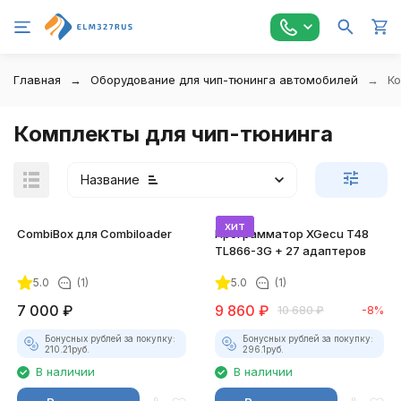
Главная
Оборудование для чип-тюнинга автомобилей
Ко
Комплекты для чип-тюнинга
Название
хит
CombiBox для Combiloader
Программатор XGecu T48
TL866-3G + 27 адаптеров
5.0
(1)
5.0
(1)
покупателей
7 000
₽
9 860
₽
10 680
₽
-8%
Бонусных рублей за покупку:
Бонусных рублей за покупку:
210.21
руб.
296.1
руб.
В наличии
В наличии