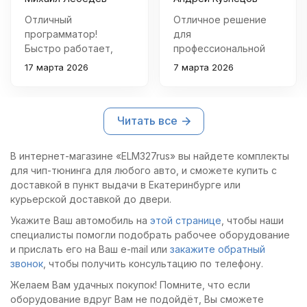
. Или перепрошивкой ,
программного
если речь идёт о
обеспечения и
Отличный
Отличное решение
замене программного
персонала, который
программатор!
для
обеспечения на
его создаёт и
Быстро работает,
профессиональной
тюнинговое.
обслуживает. При
поддержка
диагностики авто!
17 марта 2026
помощи
7 марта 2026
множества
Удобно пользоваться,
соответствующего
микросхем и удобная
софт стабильный,
ещё более сложного
прошивка. Удобно
функционал
сервисного
Читать все
оборудования.
подключать через
впечатляет - и
USB, никаких
диагностика, и
дополнительных
прошивка, и
В интернет-магазине «ELM327rus» вы найдете комплекты
кабелей не
коррекция показаний
для чип-тюнинга для любого авто, и сможете купить с
требуется.
одометра. Покупкой
доставкой в пункт выдачи в Екатеринбурге или
Рекомендую всем,
очень доволен.
курьерской доставкой до двери.
кто занимается чип-
Укажите Ваш автомобиль на
этой странице
, чтобы наши
тюнингом.
специалисты помогли подобрать рабочее оборудование
и прислать его на Ваш e-mail или
закажите обратный
звонок
, чтобы получить консультацию по телефону.
Желаем Вам удачных покупок! Помните, что если
оборудование вдруг Вам не подойдёт, Вы сможете