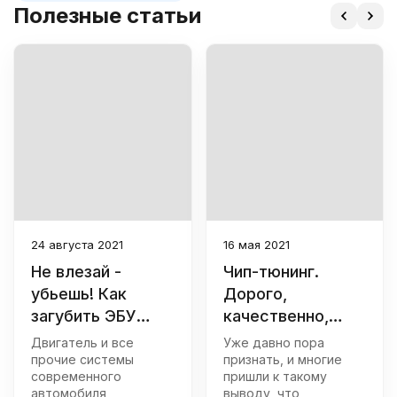
Полезные статьи
24 августа 2021
16 мая 2021
Не влезай -
Чип-тюнинг.
убьешь! Как
Дорого,
загубить ЭБУ
качественно,
автомобиля
быстро
Двигатель и все
Уже давно пора
неправильной
прочие системы
признать, и многие
современного
пришли к такому
прошивкой
автомобиля
выводу, что