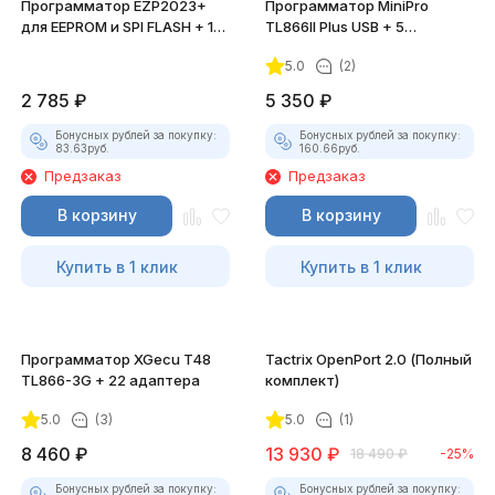
Программатор EZP2023+
Программатор MiniPro
для EEPROM и SPI FLASH + 12
TL866II Plus USB + 5
адаптеров
адаптеров
5.0
(2)
2 785
₽
5 350
₽
Бонусных рублей за покупку:
Бонусных рублей за покупку:
83.63
руб.
160.66
руб.
Предзаказ
Предзаказ
В корзину
В корзину
Купить в 1 клик
Купить в 1 клик
Программатор XGecu T48
Tactrix OpenPort 2.0 (Полный
TL866-3G + 22 адаптера
комплект)
5.0
(3)
5.0
(1)
8 460
₽
13 930
₽
18 490
₽
-25%
Бонусных рублей за покупку:
Бонусных рублей за покупку: