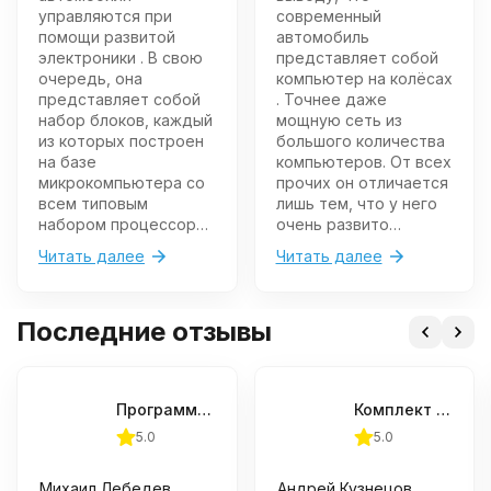
управляются при
современный
помощи развитой
автомобиль
электроники . В свою
представляет собой
очередь, она
компьютер на колёсах
представляет собой
. Точнее даже
набор блоков, каждый
мощную сеть из
из которых построен
большого количества
на базе
компьютеров. От всех
микрокомпьютера со
прочих он отличается
всем типовым
лишь тем, что у него
набором процессора,
очень развито
памяти и периферии.
периферийное
Читать далее
Читать далее
То есть на высшей
оборудование в виде
ступени управляющей
двигателя,
пирамиды стоит софт
трансмиссии,
Последние отзывы
- алгоритмы,
подвесок и системы
оформленные в виде
комфортного
программы. В
жизнеобеспечения
большинстве случаев
пассажиров. В число
Программатор XGecu T48 TL866-3G + 22 адаптера
Комплект Scan Master CAN (с кабелем Molex) + Лицензии
эту программу вводят
которых скоро
извне, данный
перейдёт и водитель.
5.0
5.0
процесс принято
А это означает
именовать прошивкой
огромную роль
Михаил Лебедев
Андрей Кузнецов