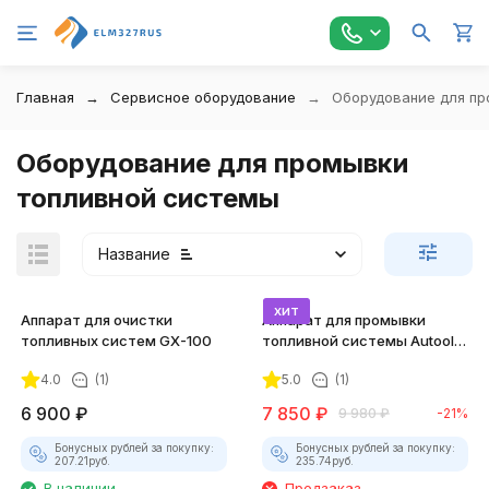
Главная
Сервисное оборудование
Оборудование для пр
Оборудование для промывки
топливной системы
Название
хит
Аппарат для очистки
Аппарат для промывки
топливных систем GX-100
топливной системы Autool
C100
4.0
(1)
5.0
(1)
покупателей
6 900
₽
7 850
₽
9 980
₽
-21%
Бонусных рублей за покупку:
Бонусных рублей за покупку:
207.21
руб.
235.74
руб.
В наличии
Предзаказ