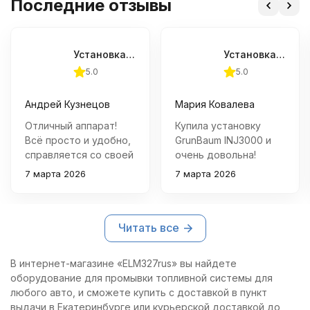
Последние отзывы
Установка для промывки топливной системы GrunBaum INJ3000
Установка для промывки топливной системы GrunBaum INJ3000
5.0
5.0
Андрей Кузнецов
Мария Ковалева
Отличный аппарат!
Купила установку
Всё просто и удобно,
GrunBaum INJ3000 и
справляется со своей
очень довольна!
задачей быстро и
Легко подключается,
7 марта 2026
7 марта 2026
эффективно. Уже
удобно работает и
успел опробовать на
справляется со всеми
нескольких авто –
задачами по
Читать все
результат отличный.
обслуживанию
топливной системы
автомобиля. Качество
В интернет-магазине «ELM327rus» вы найдете
отличное,
оборудование для промывки топливной системы для
рекомендую!
любого авто, и сможете купить с доставкой в пункт
выдачи в Екатеринбурге или курьерской доставкой до