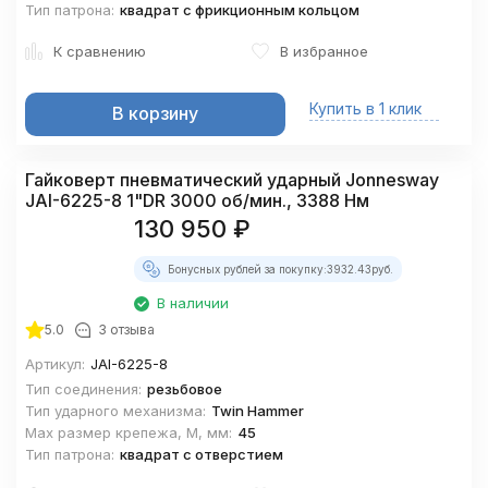
Тип патрона:
квадрат с фрикционным кольцом
К сравнению
В избранное
Купить в 1 клик
В корзину
Гайковерт пневматический ударный Jonnesway
JAI-6225-8 1"DR 3000 об/мин., 3388 Нм
130 950
₽
Бонусных рублей за покупку:
3932.43
руб.
В наличии
5.0
3 отзыва
Артикул:
JAI-6225-8
Тип соединения:
резьбовое
Тип ударного механизма:
Twin Hammer
Max размер крепежа, М, мм:
45
Тип патрона:
квадрат с отверстием