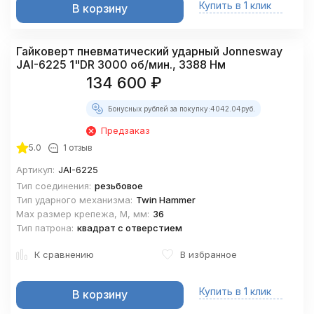
Купить в 1 клик
В корзину
Гайковерт пневматический ударный Jonnesway
JAI-6225 1"DR 3000 об/мин., 3388 Нм
134 600
₽
Бонусных рублей за покупку:
4042.04
руб.
Предзаказ
5.0
1 отзыв
Артикул:
JAI-6225
Тип соединения:
резьбовое
Тип ударного механизма:
Twin Hammer
Max размер крепежа, М, мм:
36
Тип патрона:
квадрат с отверстием
К сравнению
В избранное
Купить в 1 клик
В корзину