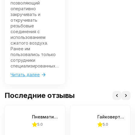
позволяющий
оперативно
закручивать и
откручивать
резьбовые
соединения с
использованием
сжатого воздуха.
Ранее им
пользовались только
сотрудники
специализированных
центров —
Читать далее
автосервисов,
шиномонтажей, СТО.
Сейчас выбрать
Последние отзывы
гайковерт
пневматический для
гаража может каждый
автовладелец, и вот
Пневматический гайковерт Thorvik AIWS124 1"
Гайковерт пневматический ударный Jonnesway JAI-1044 1/2"DR 8000 об/мин., 780 Нм
что нужно знать.
5.0
5.0