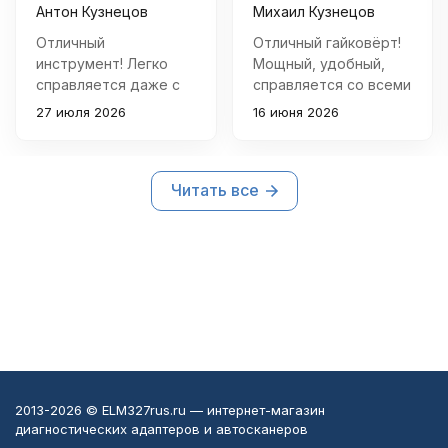
Антон Кузнецов
Михаил Кузнецов
Отличный
Отличный гайковёрт!
инструмент! Легко
Мощный, удобный,
справляется даже с
справляется со всеми
самыми тугими
задачами быстро и
27 июля 2026
16 июня 2026
болтами. Удобно
эффективно. Отличное
держать в руке
соотношение цены и
благодаря
качества.
Читать все
эргономичной форме.
Отличное
соотношение цены и
качества.
2013-2026 © ELM327rus.ru — интернет-магазин
диагностических адаптеров и автосканеров