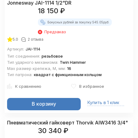
Jonnesway JAI-1114 1/2"DR
18 150
₽
Бонусных рублей за покупку:
545.05
руб.
Предзаказ
5.0
2 отзыва
Артикул:
JAI-1114
Тип соединения:
резьбовое
Тип ударного механизма:
Twin Hammer
Max размер крепежа, М, мм:
16
Тип патрона:
квадрат с фрикционным кольцом
К сравнению
В избранное
Купить в 1 клик
В корзину
Пневматический гайковерт Thorvik AIW3416 3/4"
30 340
₽