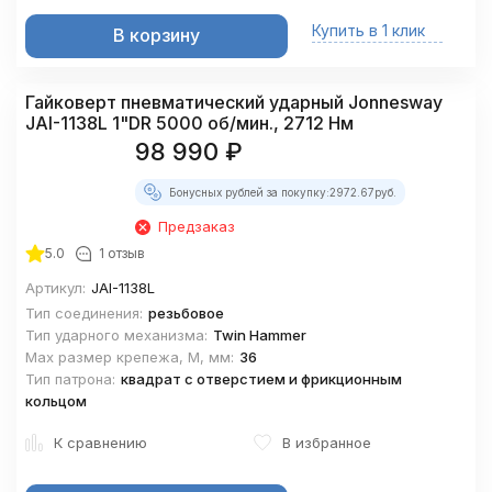
Купить в 1 клик
В корзину
Гайковерт пневматический ударный Jonnesway
JAI-1138L 1"DR 5000 об/мин., 2712 Нм
98 990
₽
Бонусных рублей за покупку:
2972.67
руб.
Предзаказ
5.0
1 отзыв
Артикул:
JAI-1138L
Тип соединения:
резьбовое
Тип ударного механизма:
Twin Hammer
Max размер крепежа, М, мм:
36
Тип патрона:
квадрат с отверстием и фрикционным
кольцом
К сравнению
В избранное