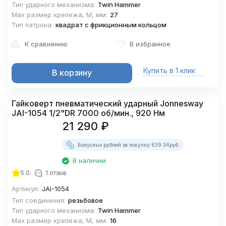
Тип ударного механизма:
Twin Hammer
Max размер крепежа, М, мм:
27
Тип патрона:
квадрат с фрикционным кольцом
К сравнению
В избранное
Купить в 1 клик
В корзину
Гайковерт пневматический ударный Jonnesway
JAI-1054 1/2"DR 7000 об/мин., 920 Нм
21 290
₽
Бонусных рублей за покупку:
639.34
руб.
В наличии
5.0
1 отзыв
Артикул:
JAI-1054
Тип соединения:
резьбовое
Тип ударного механизма:
Twin Hammer
Max размер крепежа, М, мм:
16