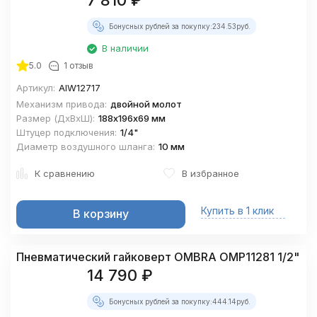
7 810
₽
Бонусных рублей за покупку:
234.53
руб.
В наличии
покупателей
5.0
1 отзыв
Артикул:
AIW12717
Механизм привода:
двойной молот
Размер (ДхВхШ):
188х196х69 мм
Штуцер подключения:
1/4"
Диаметр воздушного шланга:
10 мм
К сравнению
В избранное
Купить в 1 клик
В корзину
Пневматический гайковерт OMBRA OMP11281 1/2"
14 790
₽
Бонусных рублей за покупку:
444.14
руб.