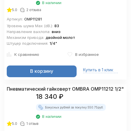
В наличии
5.0
2 отзыва
Артикул:
OMP11281
Уровень шума Maх (dВ.):
83
Направление выхлопа:
вниз
Механизм привода:
двойной молот
Штуцер подключения:
1/4"
К сравнению
В избранное
Купить в 1 клик
В корзину
Пневматический гайковерт OMBRA OMP11212 1/2"
18 340
₽
Бонусных рублей за покупку:
550.75
руб.
В наличии
5.0
1 отзыв