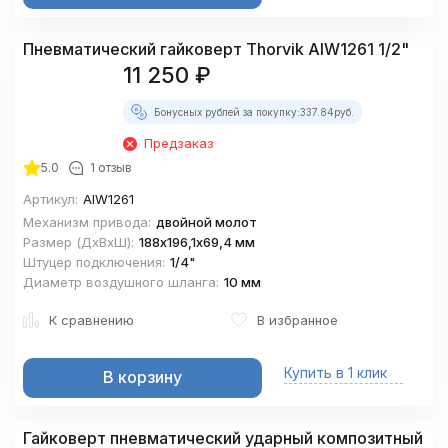
Пневматический гайковерт Thorvik AIW1261 1/2"
11 250
₽
Бонусных рублей за покупку:
337.84
руб.
Предзаказ
5.0
1 отзыв
Артикул:
AIW1261
Механизм привода:
двойной молот
Размер (ДхВхШ):
188х196,1х69,4 мм
Штуцер подключения:
1/4"
Диаметр воздушного шланга:
10 мм
К сравнению
В избранное
Купить в 1 клик
В корзину
Гайковерт пневматический ударный композитный