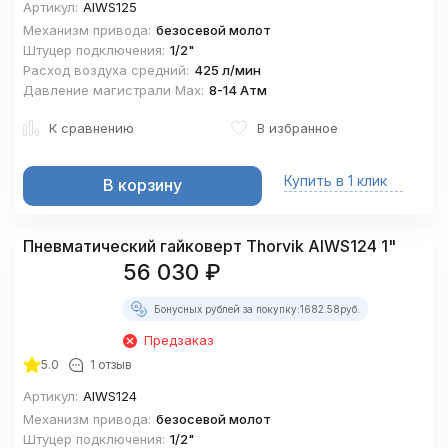
Артикул:
AIWS125
Механизм привода:
безосевой молот
Штуцер подключения:
1/2"
Расход воздуха средний:
425 л/мин
Давление магистрали Мах:
8-14 Атм
К сравнению
В избранное
Купить в 1 клик
В корзину
Пневматический гайковерт Thorvik AIWS124 1"
56 030
₽
Бонусных рублей за покупку:
1682.58
руб.
Предзаказ
5.0
1 отзыв
Артикул:
AIWS124
Механизм привода:
безосевой молот
Штуцер подключения:
1/2"