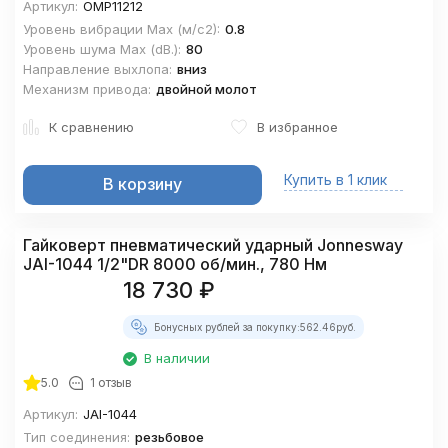
Артикул:
OMP11212
Уровень вибрации Mах (м/с2):
0.8
Уровень шума Maх (dВ.):
80
Направление выхлопа:
вниз
Механизм привода:
двойной молот
К сравнению
В избранное
Купить в 1 клик
В корзину
Гайковерт пневматический ударный Jonnesway
JAI-1044 1/2"DR 8000 об/мин., 780 Нм
18 730
₽
Бонусных рублей за покупку:
562.46
руб.
В наличии
5.0
1 отзыв
Артикул:
JAI-1044
Тип соединения:
резьбовое