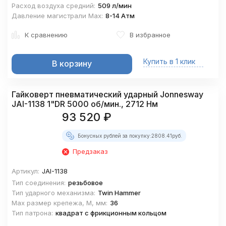
Расход воздуха средний:
509 л/мин
Давление магистрали Мах:
8-14 Атм
К сравнению
В избранное
Купить в 1 клик
В корзину
Гайковерт пневматический ударный Jonnesway
JAI-1138 1"DR 5000 об/мин., 2712 Нм
93 520
₽
Бонусных рублей за покупку:
2808.41
руб.
Предзаказ
Артикул:
JAI-1138
Тип соединения:
резьбовое
Тип ударного механизма:
Twin Hammer
Max размер крепежа, М, мм:
36
Тип патрона:
квадрат с фрикционным кольцом