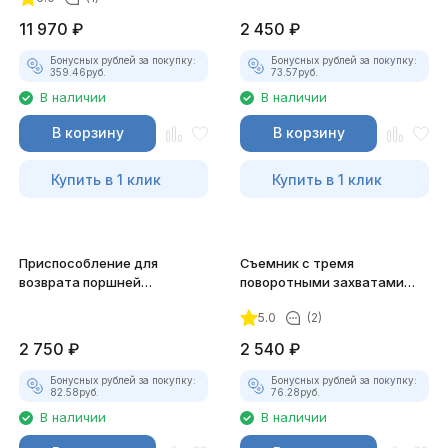
11 970
₽
2 450
₽
Бонусных рублей за покупку:
Бонусных рублей за покупку:
359.46
руб.
73.57
руб.
В наличии
В наличии
В корзину
В корзину
Купить в 1 клик
Купить в 1 клик
Приспособление для
Съемник с тремя
возврата поршней
поворотными захватами
цилиндров дисковых
Jonnesway AE310034
5.0
(2)
тормозов Thorvik ACPTK12
2 750
₽
2 540
₽
Бонусных рублей за покупку:
Бонусных рублей за покупку:
82.58
руб.
76.28
руб.
В наличии
В наличии