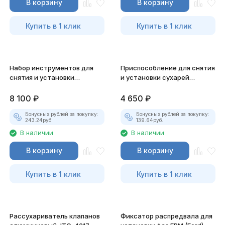
В корзину
В корзину
Купить в 1 клик
Купить в 1 клик
Набор инструментов для
Приспособление для снятия
снятия и установки
и установки сухарей
маслоотражат-х колпачков
клапанов JTC-1244
8 100
₽
4 650
₽
Бонусных рублей за покупку:
Бонусных рублей за покупку:
243.24
руб.
139.64
руб.
В наличии
В наличии
В корзину
В корзину
Купить в 1 клик
Купить в 1 клик
Рассухариватель клапанов
Фиксатор распредвала для