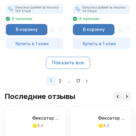
Бонусных рублей за покупку:
Бонусных рублей за покупку:
169.67
руб.
94.59
руб.
В наличии
В наличии
В корзину
В корзину
Купить в 1 клик
Купить в 1 клик
Показать все
1
2
...
17
Последние отзывы
Фиксатор шкива распредвала (Subaru) JTC-4409
Фиксатор распредвала для установки фаз ГРМ (Renault) JTC-4925
5.0
5.0