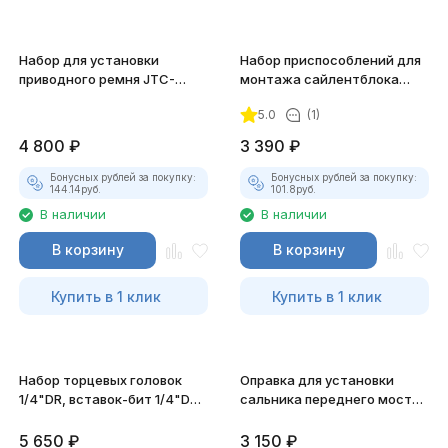
Набор для установки
Набор приспособлений для
приводного ремня JTC-
монтажа сайлентблока
4084
рамы ISUZU RT50 JTC-5191
5.0
(1)
4 800
₽
3 390
₽
Бонусных рублей за покупку:
Бонусных рублей за покупку:
144.14
руб.
101.8
руб.
В наличии
В наличии
В корзину
В корзину
Купить в 1 клик
Купить в 1 клик
Набор торцевых головок
Оправка для установки
1/4"DR, вставок-бит 1/4"DR,
сальника переднего моста
40 предметов
JTC-5173
5 650
₽
3 150
₽