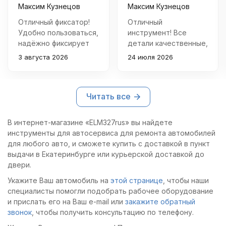
Максим Кузнецов
Максим Кузнецов
Отличный фиксатор!
Отличный
Удобно пользоваться,
инструмент! Все
надёжно фиксирует
детали качественные,
шкив распредвала
хорошо подогнаны
3 августа 2026
24 июля 2026
при ремонте
друг к другу.
двигателя Subaru.
Установил фазы ГРМ
Покупкой очень
быстро и без
Читать все
доволен.
проблем.
В интернет-магазине «ELM327rus» вы найдете
инструменты для автосервиса для ремонта автомобилей
для любого авто, и сможете купить с доставкой в пункт
выдачи в Екатеринбурге или курьерской доставкой до
двери.
Укажите Ваш автомобиль на
этой странице
, чтобы наши
специалисты помогли подобрать рабочее оборудование
и прислать его на Ваш e-mail или
закажите обратный
звонок
, чтобы получить консультацию по телефону.