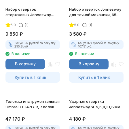
Набор отверток
Набор отверток Jonnesway
стержневых Jonnesway
для точной механики, 65
FULL STAR, 16 предметов
мм, 8 предметов
5.0
(1)
5.0
(1)
9 850
₽
3 580
₽
Бонусных рублей за покупку:
Бонусных рублей за покупку:
295.8
руб.
107.51
руб.
В наличии
В наличии
В корзину
В корзину
Купить в 1 клик
Купить в 1 клик
Тележка инструментальная
Ударная отвертка
Ombra OTT47G-R, 7 полок
Jonnesway SL 5,6,8,10,12мм
PH# 1,2,3,4 Hex 4,5,6,8, 14
предметов
47 170
₽
4 180
₽
Бонусных рублей за покупку:
Бонусных рублей за покупку: