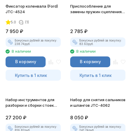
Фиксатор коленвала (Ford)
Приспособление для
JTC-4524
замены пружин сцепления
JTC-1841
5.0
(1)
7 950
₽
2 785
₽
Бонусных рублей за покупку:
Бонусных рублей за покупку:
238.74
руб.
83.63
руб.
В наличии
В наличии
В корзину
В корзину
Купить в 1 клик
Купить в 1 клик
Набор инструментов для
Набор для снятия сальников
разборки и сборки стоек
и шлангов JTC-4062
JTC-1323
27 200
₽
8 050
₽
Бонусных рублей за покупку:
Бонусных рублей за покупку:
816.82
руб.
241.74
руб.