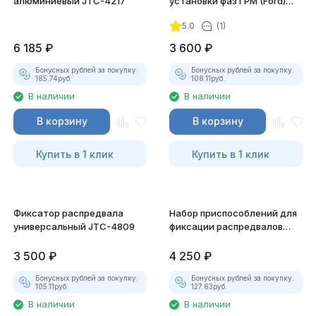
алюминиевый JTC-4217
установки фаз ГРМ (Ford)
JTC-4763
5.0
(1)
6 185
₽
3 600
₽
Бонусных рублей за покупку:
Бонусных рублей за покупку:
185.74
руб.
108.11
руб.
В наличии
В наличии
В корзину
В корзину
Купить в 1 клик
Купить в 1 клик
Фиксатор распредвала
Набор приспособлений для
универсальный JTC-4809
фиксации распредвалов
(Opel, Saab, Cadillac) JTC-
6615
3 500
₽
4 250
₽
Бонусных рублей за покупку:
Бонусных рублей за покупку:
105.11
руб.
127.63
руб.
В наличии
В наличии