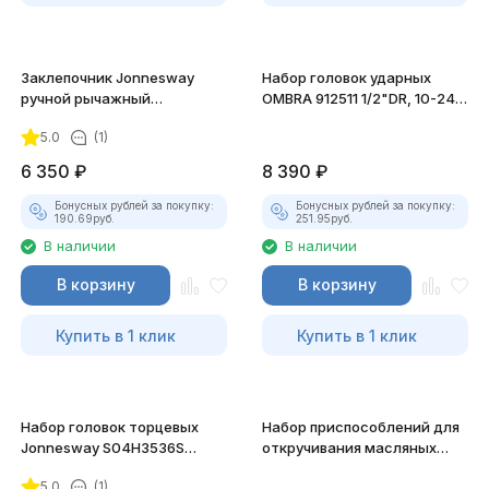
Заклепочник Jonnesway
Набор головок ударных
ручной рычажный
OMBRA 912511 1/2"DR, 10-24
усиленный, 3.2 - 6.4 мм
мм, 11 предметов
5.0
(1)
6 350
₽
8 390
₽
Бонусных рублей за покупку:
Бонусных рублей за покупку:
190.69
руб.
251.95
руб.
В наличии
В наличии
В корзину
В корзину
Купить в 1 клик
Купить в 1 клик
Набор головок торцевых
Набор приспособлений для
Jonnesway S04H3536S
откручивания масляных
3/8"DR, 36 предметов
пробок Thorvik AODTS12
5.0
(1)