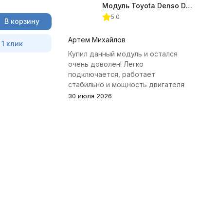
Модуль Toyota Denso Diesel 2.8D для ChipTuningPRO
5.0
В корзину
Артем Михайлов
 1 клик
Купил данный модуль и остался
очень доволен! Легко
подключается, работает
стабильно и мощность двигателя
заметно увеличилась. Рекомендую
30 июля 2026
всем, кто занимается тюнингом
Toyota.