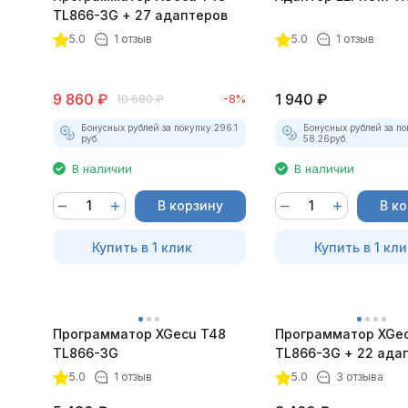
TL866-3G + 27 адаптеров
покупателей
5.0
1 отзыв
5.0
1 отзыв
9 860
₽
1 940
₽
10 680
₽
-8%
Бонусных рублей за покупку:
296.1
Бонусных рублей за по
руб.
58.26
руб.
В наличии
В наличии
В корзину
В к
Купить в 1 клик
Купить в 1 кли
Программатор XGecu T48
Программатор XGe
TL866-3G
TL866-3G + 22 ада
5.0
1 отзыв
5.0
3 отзыва