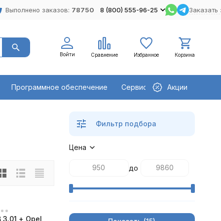
Выполнено заказов:
78750
8 (800) 555-96-25
Заказать 
Войти
Сравнение
Избранное
Корзина
Программное обеспечение
Сервисное оборудование
Акции
Фильтр подбора
Цена
до
 3.01 + Opel