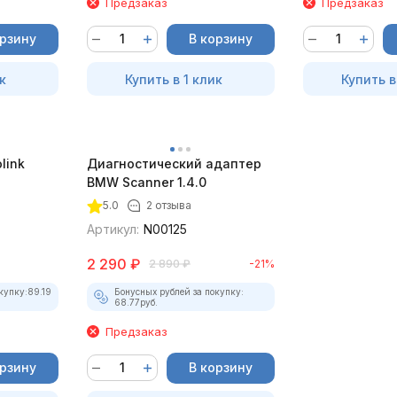
Предзаказ
Предзаказ
орзину
В корзину
к
Купить в 1 клик
Купить в
link
Диагностический адаптер
BMW Scanner 1.4.0
5.0
2 отзыва
Артикул:
N00125
2 290
₽
2 890
₽
-21%
купку:
89.19
Бонусных рублей за покупку:
68.77
руб.
Предзаказ
орзину
В корзину