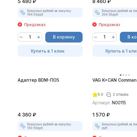
5 480
₽
8 460
₽
Бонусных рублей за покупку:
Бонусных рублей за по
164.56
руб.
254.05
руб.
Предзаказ
Предзаказ
В корзину
В к
Купить в 1 клик
Купить в 1 кли
Адаптер BDM-ПО5
VAG K+CAN Command
5.0
2 отзыва
Артикул:
N00115
4 360
₽
1 570
₽
Бонусных рублей за покупку:
Бонусных рублей за по
130.93
руб.
руб.