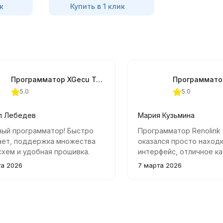
к
Купить в 1 клик
Программатор XGecu T48 TL866-3G + 22 адаптера
5.0
5.0
л Лебедев
Мария Кузьмина
ный программатор! Быстро
Программатор Renolink 
ает, поддержка множества
оказался просто наход
хем и удобная прошивка.
интерфейс, отличное к
о подключать через USB,
сборки и хорошая подд
та 2026
7 марта 2026
х дополнительных кабелей
Рекомендую всем, кто 
буется. Рекомендую всем,
Renault и Dacia.
нимается чип-тюнингом.