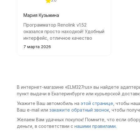
5.0
оказался очень полезным
Мария Кузьмина
Программатор Renolink v1.52
оказался просто находкой! Удобный
интерфейс, отличное качество
сборки и хорошая поддержка.
7 марта 2026
Рекомендую всем, кто работает с
Renault и Dacia.
В интернет-магазине «ELM327rus» вы найдете адаптеры
пункт выдачи в Екатеринбурге или курьерской доставк
Укажите Ваш автомобиль на
этой странице
, чтобы наш
Ваш e-mail или
закажите обратный звонок
, чтобы получ
Желаем Вам удачных покупок! Помните, что если обор
деньги, в соответствии с
нашими правилами
.