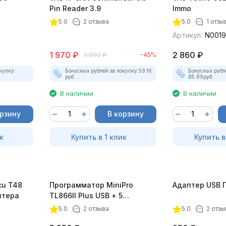
Pin Reader 3.9
Immo
5.0
2 отзыва
5.0
1 отзы
Артикул:
N001
1 970
₽
2 860
₽
3 600
₽
-45%
купку:
Бонусных рублей за покупку:
59.16
Бонусных рубл
руб.
85.89
руб.
В наличии
В наличии
орзину
В корзину
к
Купить в 1 клик
Купить в
cu T48
Программатор MiniPro
Адаптер USB 
птера
TL866II Plus USB + 5
адаптеров
5.0
2 отзыва
5.0
2 отзы