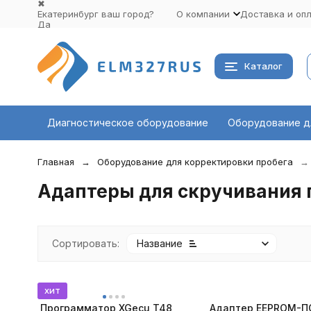
✖
Екатеринбург ваш город?
О компании
Доставка и оп
Да
Выбрать другой город
Каталог
Диагностическое оборудование
Оборудование д
Главная
Оборудование для корректировки пробега
Адаптеры для скручивания 
Сортировать:
Название
хит
Программатор XGecu T48
Адаптер EEPROM-П