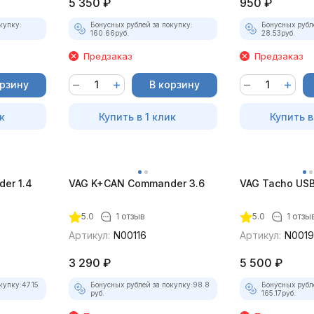
5 350
₽
950
₽
купку:
Бонусных рублей за покупку:
Бонусных рубл
160.66
руб.
28.53
руб.
Предзаказ
Предзаказ
орзину
В корзину
к
Купить в 1 клик
Купить в
er 1.4
VAG K+CAN Commander 3.6
VAG Tacho USB
5.0
1 отзыв
5.0
1 отзы
Артикул:
N00116
Артикул:
N0019
3 290
₽
5 500
₽
купку:
47.15
Бонусных рублей за покупку:
98.8
Бонусных рубл
руб.
165.17
руб.