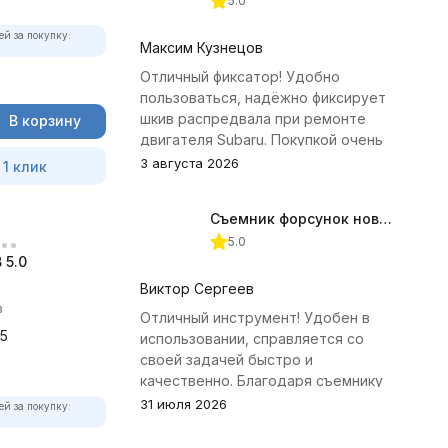
5.0
ей за покупку:
Максим Кузнецов
Отличный фиксатор! Удобно
пользоваться, надёжно фиксирует
шкив распредвала при ремонте
В корзину
двигателя Subaru. Покупкой очень
доволен.
3 августа 2026
 1 клик
Съемник форсунок новых дизельных двигателей Jonnesway
5.0
 5.0
Виктор Сергеев
в
Отличный инструмент! Удобен в
5
использовании, справляется со
своей задачей быстро и
качественно. Благодаря съемнику
удалось избежать лишних хлопот с
31 июля 2026
ей за покупку:
демонтажем головки блока
цилиндров.