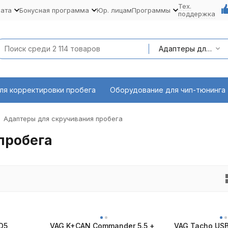
Тех.
лата
Бонусная программа
Юр. лицам
Программы
поддержка
Адаптеры для корректировки пробега
ля корректировки пробега
Оборудование для чип-тюнинга
Адаптеры для скручивания пробега
пробега
О5
VAG K+CAN Commander 5.5 +
VAG Tacho USB