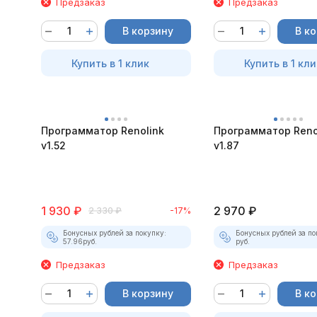
Предзаказ
Предзаказ
В корзину
В к
Купить в 1 клик
Купить в 1 кли
Программатор Renolink
Программатор Reno
v1.52
v1.87
1 930
₽
2 970
₽
2 330
₽
-17%
Бонусных рублей за покупку:
Бонусных рублей за по
57.96
руб.
руб.
Предзаказ
Предзаказ
В корзину
В к