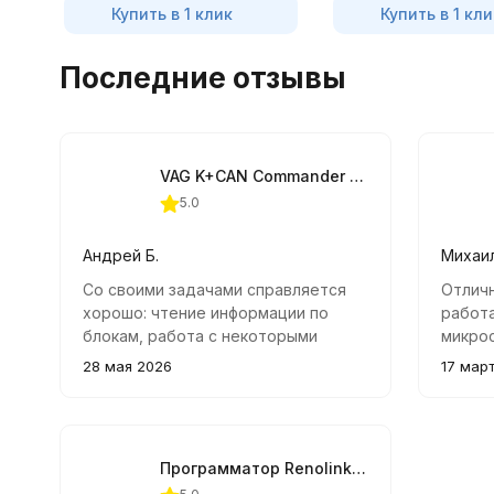
Купить в 1 клик
Купить в 1 кли
Последние отзывы
VAG K+CAN Commander 5.5 + Pin Reader 3.9
5.0
Андрей Б.
Михаи
Со своими задачами справляется
Отлич
хорошо: чтение информации по
работ
блокам, работа с некоторыми
микрос
настройками и кодировками
Удобн
28 мая 2026
17 мар
проходит без проблем. Конечно,
никаки
для сложной дилерской
не тре
диагностики использую другое
кто за
оборудование, но как
Программатор Renolink v1.52
дополнительный инструмент