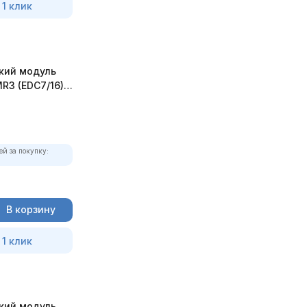
 1 клик
кий модуль
MR3 (EDC7/16)
ей за покупку:
В корзину
 1 клик
кий модуль