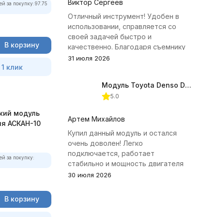
Виктор Сергеев
ей за покупку:
97.75
Отличный инструмент! Удобен в
использовании, справляется со
своей задачей быстро и
В корзину
качественно. Благодаря съемнику
удалось избежать лишних хлопот с
31 июля 2026
 1 клик
демонтажем головки блока
цилиндров.
Модуль Toyota Denso Diesel 2.8D для ChipTuningPRO
5.0
кий модуль
Артем Михайлов
ля АСКАН-10
Купил данный модуль и остался
очень доволен! Легко
подключается, работает
ей за покупку:
стабильно и мощность двигателя
заметно увеличилась. Рекомендую
30 июля 2026
всем, кто занимается тюнингом
Toyota.
В корзину