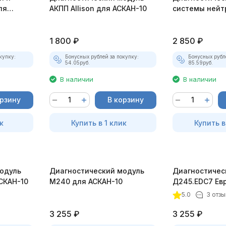
ля
АКПП Allison для АСКАН-10
системы нейт
MGS для АСКА
1 800
₽
2 850
₽
купку:
Бонусных рублей за покупку:
Бонусных рубл
54.05
руб.
85.59
руб.
В наличии
В наличии
орзину
В корзину
к
Купить в 1 клик
Купить в
одуль
Диагностический модуль
Диагностичес
СКАН-10
М240 для АСКАН-10
Д245.EDC7 Ев
АСКАН-10
5.0
3 отзы
3 255
₽
3 255
₽