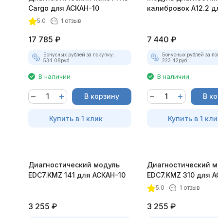
Cargo для АСКАН-10
калибровок А12.2 д
покупателей
АСКАН-10
5.0
1 отзыв
17 785
₽
7 440
₽
Бонусных рублей за покупку:
Бонусных рублей за по
534.08
руб.
223.42
руб.
В наличии
В наличии
В корзину
В к
Купить в 1 клик
Купить в 1 кли
Диагностический модуль
Диагностический м
EDC7.KMZ 141 для АСКАН-10
EDC7.KMZ 310 для А
5.0
1 отзыв
3 255
₽
3 255
₽