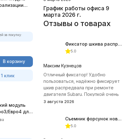
рализации
График работы офиса 9
Н-10
марта 2026 г.
Отзывы о товарах
ей за покупку:
Фиксатор шкива распредвала (Subaru) JTC-4409
5.0
В корзину
Максим Кузнецов
Отличный фиксатор! Удобно
 1 клик
пользоваться, надёжно фиксирует
шкив распредвала при ремонте
двигателя Subaru. Покупкой очень
доволен.
3 августа 2026
кий модуль
ро3/Евро4 для
Съемник форсунок новых дизельных двигателей Jonnesway
ва
5.0