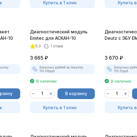
к
Купить в 1 клик
Купить в
акет
Диагностический модуль
Диагностичес
КАН-10
Emitec для АСКАН-10
Deutz с ЭБУ E
для АСКАН-10
5.0
1 отзыв
3 665
₽
3 670
₽
купку:
Бонусных рублей за покупку:
Бонусных рубл
110.06
руб.
110.21
руб.
В наличии
В наличии
орзину
В корзину
к
Купить в 1 клик
Купить в
одуль
Диагностический модуль
Диагностичес