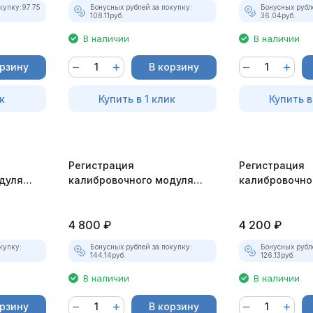
купку:
97.75
Бонусных рублей за покупку:
Бонусных рубл
108.11
руб.
36.04
руб.
В наличии
В наличии
орзину
В корзину
к
Купить в 1 клик
Купить в
Регистрация
Регистрация
дуля
калибровочного модуля
калибровочно
 для
МД22 для АСКАН-10
М240 для АСК
4 800
₽
4 200
₽
купку:
Бонусных рублей за покупку:
Бонусных рубл
144.14
руб.
126.13
руб.
В наличии
В наличии
орзину
В корзину