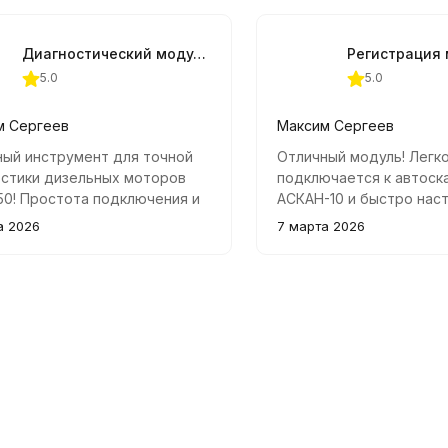
Диагностический модуль EDC7.650 для АСКАН-10
5.0
5.0
м Сергеев
Максим Сергеев
ный инструмент для точной
Отличный модуль! Легк
остики дизельных моторов
подключается к автоск
0! Простота подключения и
АСКАН-10 и быстро нас
я точность данных
панель приборов автом
а 2026
7 марта 2026
ляют быстро выявить
ГАЗель NN. Удобно и пр
авности. Модуль отлично
яется со своей задачей.