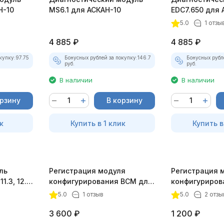
Н-10
MS6.1 для АСКАН-10
EDC7.650 для 
5.0
1 отзы
4 885
₽
4 885
₽
купку:
97.75
Бонусных рублей за покупку:
146.7
Бонусных рубл
руб.
руб.
В наличии
В наличии
орзину
В корзину
к
Купить в 1 клик
Купить в
ль
Регистрация модуля
Регистрация 
1.3, 12.3
конфигурирования BCM для
конфигуриров
АСКАН-10
приборов для
5.0
1 отзыв
5.0
2 отзы
3 600
₽
1 200
₽