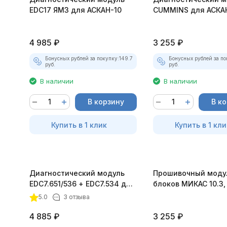
EDC17 ЯМЗ для АСКАН-10
CUMMINS для АСКА
4 985
₽
3 255
₽
Бонусных рублей за покупку:
149.7
Бонусных рублей за по
руб.
руб.
В наличии
В наличии
В корзину
В к
Купить в 1 клик
Купить в 1 кли
Диагностический модуль
Прошивочный моду
EDC7.651/536 + EDC7.534 для
блоков МИКАС 10.3, 1
АСКАН-10
для АСКАН-10
5.0
3 отзыва
4 885
₽
3 255
₽