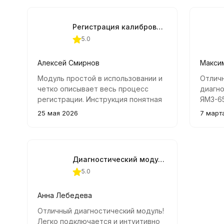
Регистрация калибровочного модуля ТКР для АСКАН-10
5.0
Алексей Смирнов
Макси
Модуль простой в использовании и
Отлич
четко описывает весь процесс
диагн
регистрации. Инструкция понятная
ЯМЗ-65
и подробная, все получилось с
высока
25 мая 2026
7 март
первого раза.
позво
неиспр
справл
Диагностический модуль EDC7.651/536 + EDC7.534 для АСКАН-10
5.0
Анна Лебедева
Отличный диагностический модуль!
Легко подключается и интуитивно