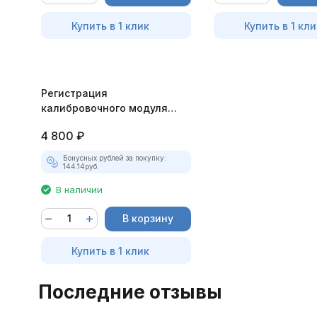
Купить в 1 клик
Купить в 1 кли
Регистрация
калибровочного модуля
блоков EDC7 BOSCH, EDC17
4 800
₽
BOSCH ЯМЗ для АСКАН-10
Бонусных рублей за покупку:
144.14
руб.
В наличии
В корзину
Купить в 1 клик
Последние отзывы