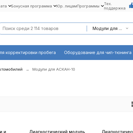
Тех.
лата
Бонусная программа
Юр. лицам
Программы
поддержка
Модули для АСКАН-10
ля корректировки пробега
Оборудование для чип-тюнинга
автомобилей
Модули для АСКАН-10
и и
Диагностический модуль
Диагностичес