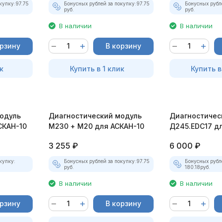
купку:
97.75
Бонусных рублей за покупку:
97.75
Бонусных рубл
руб.
руб.
В наличии
В наличии
орзину
В корзину
к
Купить в 1 клик
Купить в
одуль
Диагностический модуль
Диагностичес
СКАН-10
М230 + М20 для АСКАН-10
Д245.EDC17 д
3 255
₽
6 000
₽
купку:
Бонусных рублей за покупку:
97.75
Бонусных рубл
руб.
180.18
руб.
В наличии
В наличии
орзину
В корзину