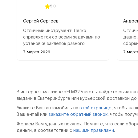
5.0
Сергей Сергеев
Андре
Отличный инструмент! Легко
Отлич
справляется со всеми задачами по
давно,
установке заклепок разного
сборк
диаметра. Удобно лежит в руке
констр
7 марта 2026
7 март
благодаря мягким рукояткам.
отличн
задача
В интернет-магазине «ELM327rus» вы найдете рычажные
выдачи в Екатеринбурге или курьерской доставкой до
Укажите Ваш автомобиль на
этой странице
, чтобы наш
Ваш e-mail или
закажите обратный звонок
, чтобы получ
Желаем Вам удачных покупок! Помните, что если обор
деньги, в соответствии с
нашими правилами
.