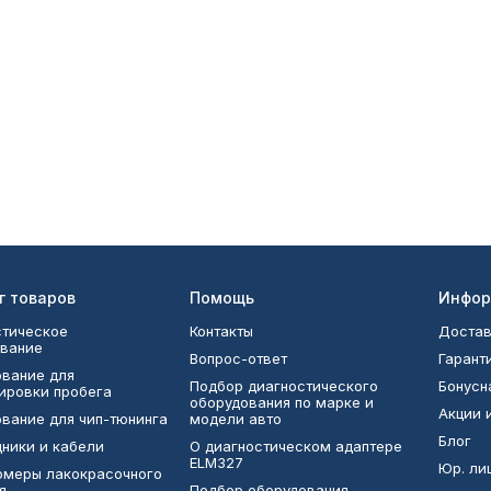
г товаров
Помощь
Инфор
тическое
Контакты
Достав
вание
Вопрос-ответ
Гарант
вание для
Подбор диагностического
Бонусн
ировки пробега
оборудования по марке и
Акции 
вание для чип-тюнинга
модели авто
Блог
ники и кабели
О диагностическом адаптере
ELM327
Юр. ли
омеры лакокрасочного
я
Подбор оборудования