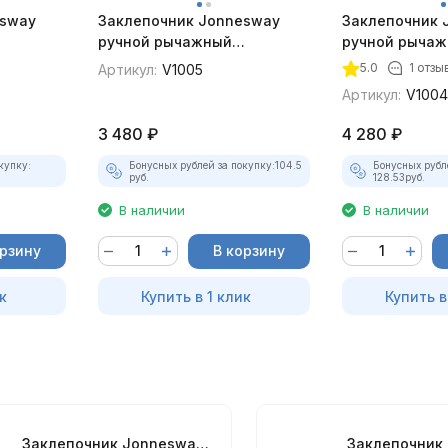
esway
Заклепочник Jonnesway
Заклепочник 
ручной рычажный
ручной рычаж
4 мм
двусторонний, 2.4 - 4.8 мм
поворот. голов
5.0
1 отзы
Артикул:
V1005
мм
Артикул:
V100
3 480
₽
4 280
₽
купку:
Бонусных рублей за покупку:
104.5
Бонусных рубл
руб.
128.53
руб.
В наличии
В наличии
орзину
В корзину
к
Купить в 1 клик
Купить в
Заклепочник Jonnesway ручной рычажный усиленный, 3.2 - 6.4 мм