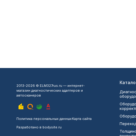
Катало
2013-2026 © ELM327rus.ru — интернет-
магазин диагностических адаптеров и
Диагнос
автосканеров
оборудо
Оборудо
коррект
Оборудо
Политика персональных данных
Карта сайта
Переход
Разработано в
bodysite.ru
Толщин
покрыти