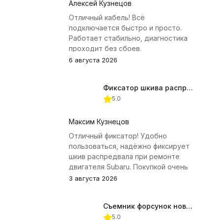
Алексей Кузнецов
Отличный кабель! Всё
подключается быстро и просто.
Работает стабильно, диагностика
проходит без сбоев.
6 августа 2026
Фиксатор шкива распредвала (Subaru) JTC-4409
5.0
Максим Кузнецов
Отличный фиксатор! Удобно
пользоваться, надёжно фиксирует
шкив распредвала при ремонте
двигателя Subaru. Покупкой очень
доволен.
3 августа 2026
Съемник форсунок новых дизельных двигателей Jonnesway
5.0