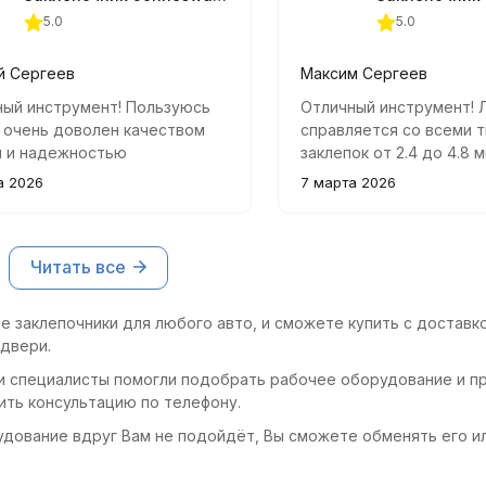
5.0
5.0
й Сергеев
Максим Сергеев
ный инструмент! Пользуюсь
Отличный инструмент! 
 очень доволен качеством
справляется со всеми 
и и надежностью
заклепок от 2.4 до 4.8 
укции. Удобно лежит в руке,
удобная, работать ком
а 2026
7 марта 2026
о справляется со всеми
длительное время.
ми.
Читать все
 заклепочники для любого авто, и сможете купить с доставко
 двери.
и специалисты помогли подобрать рабочее оборудование и пр
ить консультацию по телефону.
удование вдруг Вам не подойдёт, Вы сможете обменять его и