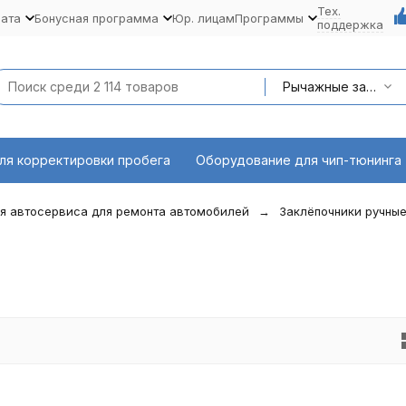
Тех.
лата
Бонусная программа
Юр. лицам
Программы
поддержка
Рычажные заклепочники
ля корректировки пробега
Оборудование для чип-тюнинга
я автосервиса для ремонта автомобилей
Заклёпочники ручны