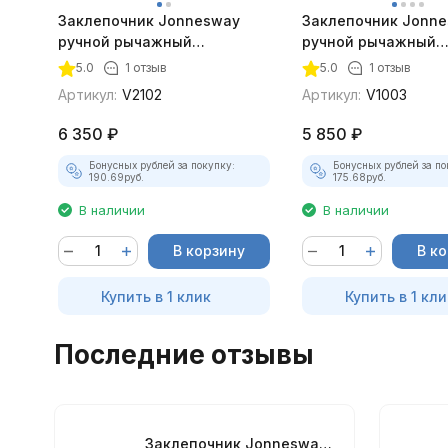
Заклепочник Jonnesway
Заклепочник Jonn
ручной рычажный
ручной рычажный
покупателей
усиленный, 3.2 - 6.4 мм
усиленный, 3.2 - 6.
5.0
1 отзыв
5.0
1 отзыв
Артикул:
V2102
Артикул:
V1003
6 350
₽
5 850
₽
Бонусных рублей за покупку:
Бонусных рублей за по
190.69
руб.
175.68
руб.
В наличии
В наличии
В корзину
В к
Купить в 1 клик
Купить в 1 кли
Последние отзывы
Заклепочник Jonnesway ручной рычажный усиленный, 3.2 - 6.4 мм