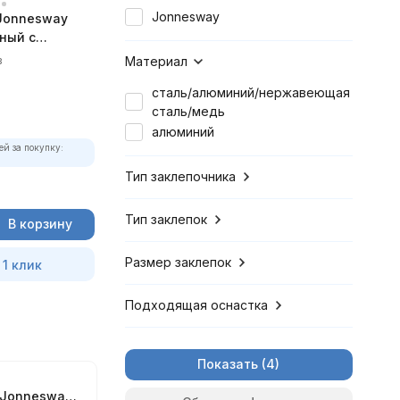
Jonnesway
Jonnesway
ный с
кой, 2.4 - 4.8
в
Материал
4
сталь/алюминий/нержавеющая
сталь/медь
алюминий
ей за покупку:
Тип заклепочника
Тип заклепок
В корзину
Размер заклепок
 1 клик
Подходящая оснастка
Показать
Заклепочник Jonnesway ручной рычажный с поворот. головкой, 2.4 - 4.8 мм