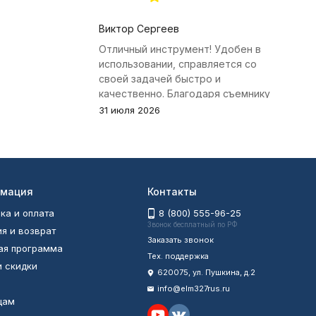
Виктор Сергеев
Отличный инструмент! Удобен в
использовании, справляется со
своей задачей быстро и
качественно. Благодаря съемнику
удалось избежать лишних хлопот с
31 июля 2026
демонтажем головки блока
цилиндров.
мация
Контакты
ка и оплата
8 (800) 555-96-25
Звонок бесплатный по РФ
ия и возврат
Заказать звонок
ая программа
Тех. поддержка
и скидки
620075, ул. Пушкина, д.2
info@elm327rus.ru
цам