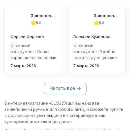
Заклепочник Jonnesway ручной рычажный усиленный, 3.2 - 6.4 мм
Заклепочник Jonnesway ручной кулисный промышленный, 2.4 - 4.8 мм
5.0
5.0
Сергей Сергеев
Алексей Кузнецов
Отличный
Отличный
инструмент! Легко
инструмент! Удобно
справляется со всеми
лежит в руке, усилие
задачами по
минимальное при
7 марта 2026
7 марта 2026
установке заклепок
установке заклепок.
разного диаметра.
Качество сборки
Удобно лежит в руке
отличное, все детали
Читать все
благодаря мягким
подогнаны идеально.
рукояткам.
В интернет-магазине «ELM327rus» вы найдете
заклёпочники ручные для любого авто, и сможете купить
с доставкой в пункт выдачи в Екатеринбурге или
курьерской доставкой до двери.