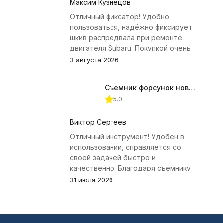
Максим Кузнецов
Отличный фиксатор! Удобно
пользоваться, надёжно фиксирует
шкив распредвала при ремонте
двигателя Subaru. Покупкой очень
доволен.
3 августа 2026
Съемник форсунок новых дизельных двигателей Jonnesway
5.0
Виктор Сергеев
Отличный инструмент! Удобен в
использовании, справляется со
своей задачей быстро и
качественно. Благодаря съемнику
удалось избежать лишних хлопот с
31 июля 2026
демонтажем головки блока
цилиндров.