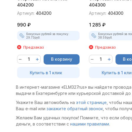
404200
404300
Артикул:
404200
Артикул:
404300
покупателей
990
₽
1 285
₽
Бонусных рублей за покупку:
Бонусных рублей за по
29.73
руб.
38.59
руб.
Предзаказ
Предзаказ
В корзину
В к
Купить в 1 клик
Купить в 1 кли
В интернет-магазине «ELM327rus» вы найдете провода 
выдачи в Екатеринбурге или курьерской доставкой до
Укажите Ваш автомобиль на
этой странице
, чтобы наш
Ваш e-mail или
закажите обратный звонок
, чтобы получ
Желаем Вам удачных покупок! Помните, что если обор
деньги, в соответствии с
нашими правилами
.