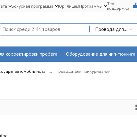
Тех.
лата
Бонусная программа
Юр. лицам
Программы
поддержка
Провода для прикуривания
ля корректировки пробега
Оборудование для чип-тюнинга
ссуары автомобилиста
Провода для прикуривания
Alca