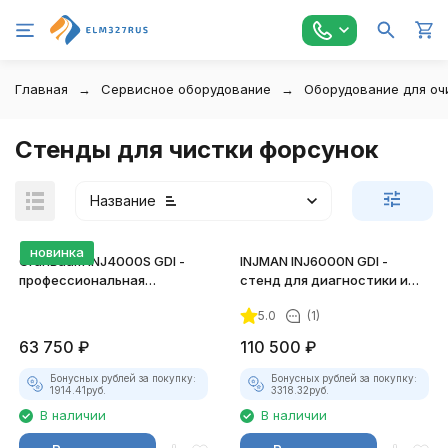
Главная
Сервисное оборудование
Оборудование для оч
Стенды для чистки форсунок
Название
новинка
GrunBaum INJ4000S GDI -
INJMAN INJ6000N GDI -
профессиональная
cтенд для диагностики и
установка для диагностики
восстановления форсунок
5.0
(1)
и очистки форсунок
63 750
₽
110 500
₽
покупателей
Бонусных рублей за покупку:
Бонусных рублей за покупку:
1914.41
руб.
3318.32
руб.
В наличии
В наличии