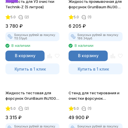
Жидкость для УЗ очистки
Жидкость промывочная для
Technik-Z (5 литров)
форсунок GrunBaum INJ300
EXTRA FLUSHING, 5 л.
5.0
(2)
5.0
(1)
3 780
₽
6 205
₽
Бонусных рублей за покупку:
Бонусных рублей за покупку:
113.51
руб.
186.34
руб.
В наличии
В наличии
В корзину
В корзину
Купить в 1 клик
Купить в 1 клик
Жидкость тестовая для
Стенд для тестирования и
форсунок GrunBaum INJ100,
очистки форсунок
5 л.
Launch CNC-604
5.0
(2)
5.0
(1)
3 315
₽
49 900
₽
Бонусных рублей за покупку:
Бонусных рублей за покупку: