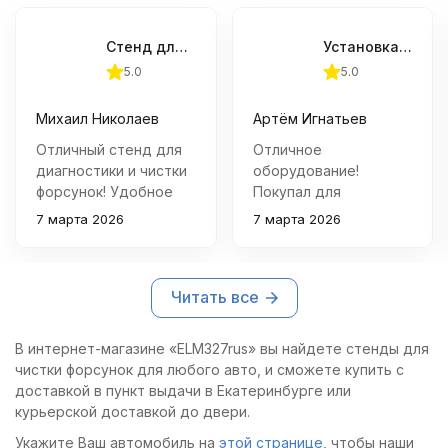
Стенд для тестирования и УЗ чистки форсунок GrunBaum INJ6000
Установка для тестирования и чистки форсунок Ода Сервис (FSI, GDI, MPI И PIEZO)
5.0
5.0
Михаил Николаев
Артём Игнатьев
Отличный стенд для
Отличное
диагностики и чистки
оборудование!
форсунок! Удобное
Покупал для
использование,
профессиональной
7 марта 2026
7 марта 2026
хорошая подсветка и
мастерской –
понятный интерфейс.
установка
Всё четко описано в
справляется со всеми
Читать все
инструкции.
задачами быстро и
качественно. Удобно
проверять сразу
В интернет-магазине «ELM327rus» вы найдете стенды для
несколько форсунок,
чистки форсунок для любого авто, и сможете купить с
легко настроить под
доставкой в пункт выдачи в Екатеринбурге или
разные типы
курьерской доставкой до двери.
двигателей.
Укажите Ваш автомобиль на
этой странице
, чтобы наши