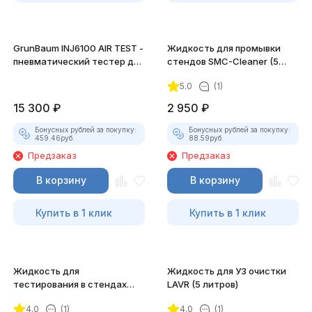
GrunBaum INJ6100 AIR TEST -
Жидкость для промывки
пневматический тестер для
стендов SMC-Cleaner (5
проверки пневмоплотности
литров)
5.0
(1)
форсунок
15 300
₽
2 950
₽
Бонусных рублей за покупку:
Бонусных рублей за покупку:
459.46
руб.
88.59
руб.
Предзаказ
Предзаказ
В корзину
В корзину
Купить в 1 клик
Купить в 1 клик
Жидкость для
Жидкость для УЗ очистки
тестирования в стендах
LAVR (5 литров)
SMC-ТЕСТ (5 литров)
4.0
(1)
4.0
(1)