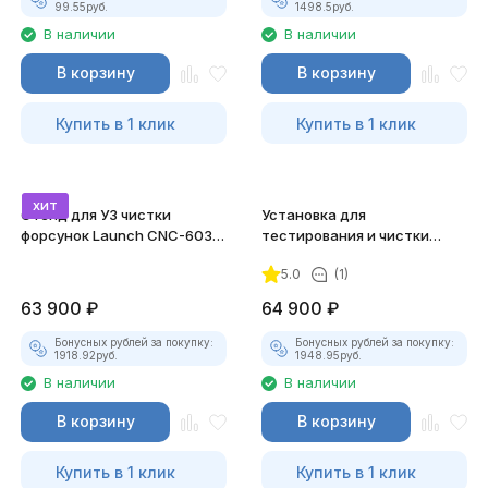
99.55
руб.
1498.5
руб.
В наличии
В наличии
В корзину
В корзину
Купить в 1 клик
Купить в 1 клик
хит
Стенд для УЗ чистки
Установка для
форсунок Launch CNC-603A
тестирования и чистки
NEW
форсунок Ода Сервис (FSI,
5.0
(1)
GDI, MPI И PIEZO)
63 900
₽
64 900
₽
Бонусных рублей за покупку:
Бонусных рублей за покупку:
1918.92
руб.
1948.95
руб.
В наличии
В наличии
В корзину
В корзину
Купить в 1 клик
Купить в 1 клик