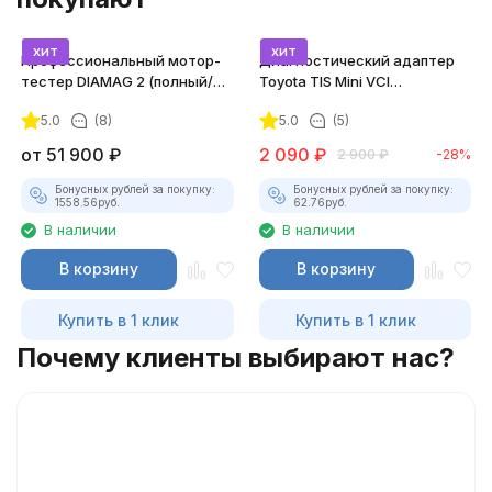
хит
хит
Профессиональный мотор-
Диагностический адаптер
тестер DIAMAG 2 (полный/
Toyota TIS Mini VCI
максимальный комплект)
(Techstream)
5.0
(8)
5.0
(5)
от
51 900
₽
2 090
₽
2 900
₽
-28%
Бонусных рублей за покупку:
Бонусных рублей за покупку:
1558.56
руб.
62.76
руб.
В наличии
В наличии
В корзину
В корзину
Купить в 1 клик
Купить в 1 клик
Почему клиенты выбирают нас?