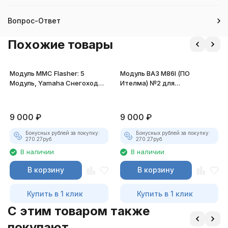
Вопрос-Ответ
Похожие товары
Модуль MMC Flasher: 5
Модуль ВАЗ М86I (ПО
Модуль, Yamaha Снегоходы
Ителма) №2 для
и Лодки
MasterEditPro
9 000
₽
9 000
₽
Бонусных рублей за покупку:
Бонусных рублей за покупку:
270.27
руб.
270.27
руб.
В наличии
В наличии
В корзину
В корзину
Купить в 1 клик
Купить в 1 клик
C этим товаром также
покупают