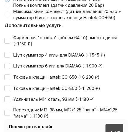
Полный комплект (датчик давления 20 Бар)
Максимальный комплект (датчик давления 20 Бар +
сумматор 6 игл + токовые клещи Hantek CC-650)
Дополнительные услуги:
Фирменная "флэшка" (объём 64 Гб) вместо диска
(+
1 150
₽
)
Щуп сумматор 4 иглы для DIAMAG (+
1 545
₽
)
Щуп сумматор 6 игл для DIAMAG (+
1 900
₽
)
Токовые клещи Hantek CC-650 (+
8 200
₽
)
Токовые клещи Hantek CC-800 (+
11 200
₽
)
Удлинитель M14 сталь, 93 мм (+
1 180
₽
)
Переходник М12, 38 мм, М12х1,25 "папа" - М14х1,25
"мама" (+
1 100
₽
)
Посмотреть онлайн