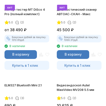
хит
хит
Мотор-тестер MT DiSco 4
Диагностический сканер
Pro (полный комплект)
АВТОАС-СКАН - Макс
5.0
(2)
5.0
(2)
покупателей
от
38 490
₽
45 500
₽
Бонусных рублей за покупку:
Бонусных рублей за покупку:
1313.81
руб.
1366.37
руб.
В наличии
В наличии
В корзину
В корзину
Купить в 1 клик
Купить в 1 клик
ELM327 Bluetooth Mini 2.1
Видеоэндоскоп Autel
MaxiVideo MV208 5.5 мм
5.0
(3)
5.0
(2)
690
₽
10 625
₽