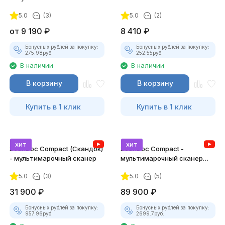
ТК-01 (v2) (полный
5.0
(3)
5.0
(2)
комплект)
от
9 190
₽
8 410
₽
Бонусных рублей за покупку:
Бонусных рублей за покупку:
275.98
руб.
252.55
руб.
В наличии
В наличии
В корзину
В корзину
Купить в 1 клик
Купить в 1 клик
хит
хит
ScanDoc Compact (Скандок)
ScanDoc Compact -
- мультимарочный сканер
мультимарочный сканер
(Полный)
5.0
(3)
5.0
(5)
31 900
₽
89 900
₽
Бонусных рублей за покупку:
Бонусных рублей за покупку:
957.96
руб.
2699.7
руб.