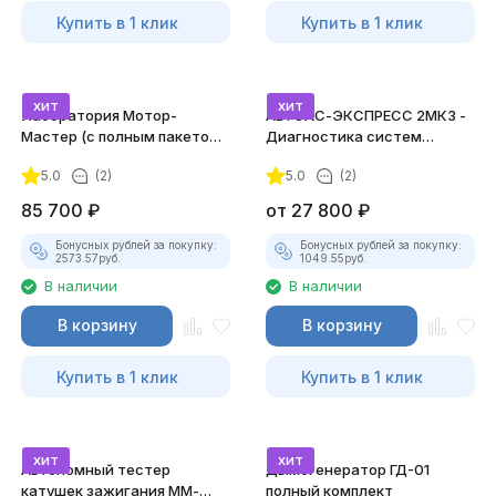
Купить в 1 клик
Купить в 1 клик
хит
хит
Лаборатория Мотор-
АВТОАС-ЭКСПРЕСС 2МК3 -
Мастер (с полным пакетом
Диагностика систем
лицензий)
зажигания
5.0
(2)
5.0
(2)
85 700
₽
от
27 800
₽
Бонусных рублей за покупку:
Бонусных рублей за покупку:
2573.57
руб.
1049.55
руб.
В наличии
В наличии
В корзину
В корзину
Купить в 1 клик
Купить в 1 клик
хит
хит
Автономный тестер
Дымогенератор ГД-01
катушек зажигания ММ-
полный комплект