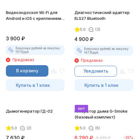
Видеоэндоскоп Wi-Fi для
Диагностический адаптер
Android и iOS с креплением
ELS27 Bluetooth
для смартфона
5.0
(3)
3 900
₽
4 900
₽
Бонусных рублей за покупку:
Бонусных рублей за покупку:
117.12
руб.
147.15
руб.
Предзаказ
Предзаказ
В корзину
Уведомить
Купить в 1 клик
Купить в 1 клик
хит
Дымогенератор ГД-02
Генератор дыма G-Smoke
(базовый комплект)
5.0
(2)
5.0
(5)
7 630
₽
6 290
₽
8 400
₽
-25%