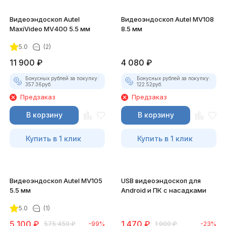
Видеоэндоскоп Autel
Видеоэндоскоп Autel MV108
MaxiVideo MV400 5.5 мм
8.5 мм
5.0
(2)
11 900
₽
4 080
₽
Бонусных рублей за покупку:
Бонусных рублей за покупку:
357.36
руб.
122.52
руб.
Предзаказ
Предзаказ
В корзину
В корзину
Купить в 1 клик
Купить в 1 клик
Видеоэндоскоп Autel MV105
USB видеоэндоскоп для
5.5 мм
Android и ПК с насадками
5.0
(1)
5 100
₽
1 470
₽
575 450
₽
-99%
1 900
₽
-23%