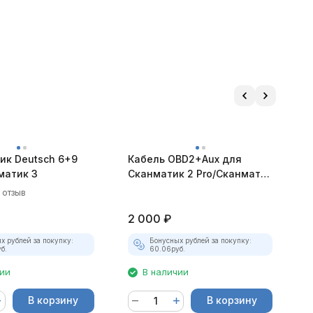
ик Deutsch 6+9
Кабель OBD2+Aux для
М
матик 3
Сканматик 2 Pro/Сканматик
M
3
1 отзыв
2 000
₽
2
х рублей за покупку:
Бонусных рублей за покупку:
б.
60.06
руб.
чии
В наличии
В корзину
В корзину