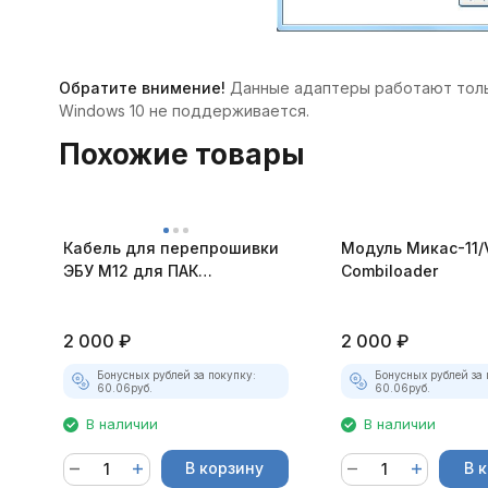
Обратите внимение!
Данные адаптеры работают тольк
Windows 10 не поддерживается.
Похожие товары
Кабель для перепрошивки
Модуль Микас-11/
ЭБУ М12 для ПАК
Combiloader
"Загрузчик v.3"
2 000
₽
2 000
₽
Бонусных рублей за покупку:
Бонусных рублей за 
60.06
руб.
60.06
руб.
В наличии
В наличии
В корзину
В 