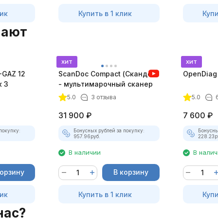
лик
Купить в 1 клик
Купи
пают
хит
хит
-GAZ 12
ScanDoc Compact (Скандок)
OpenDiag
к 3
- мультимарочный сканер
5.0
3 отзыва
5.0
31 900
₽
7 600
₽
покупку:
Бонусных рублей за покупку:
Бонусны
957.96
руб.
228.23
р
В наличии
В нали
корзину
В корзину
лик
Купить в 1 клик
Купи
нас?