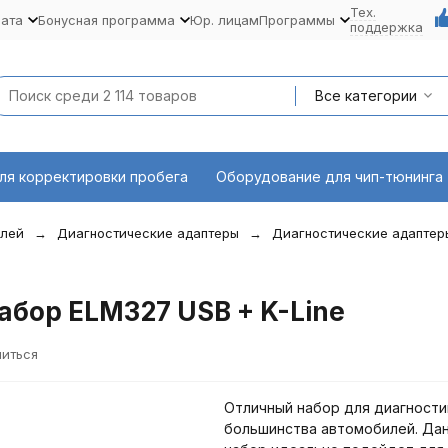
Тех.
лата
Бонусная программа
Юр. лицам
Программы
поддержка
Все категории
ля корректировки пробега
Оборудование для чип-тюнинга
илей
Диагностические адаптеры
Диагностические адаптер
бор ELM327 USB + K-Line
иться
Отличный набор для диагности
большинства автомобилей. Да