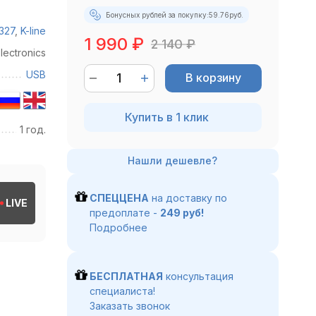
Бонусных рублей за покупку:
59.76
руб.
327
,
K-line
1 990
₽
2 140
₽
lectronics
USB
В корзину
Купить в 1 клик
1 год.
СПЕЦЦЕНА
на доставку по
LIVE
предоплате -
249 руб!
Подробнее
БЕСПЛАТНАЯ
консультация
специалиста!
Заказать звонок