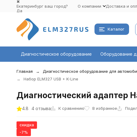
✖
Екатеринбург ваш город?
О компании
Доставка и оп
Да
Выбрать другой город
Каталог
Диагностическое оборудование
Оборудование д
Главная
Диагностическое оборудование для автомоб
Набор ELM327 USB + K-Line
Диагностический адаптер На
К сравнению
4.8
4 отзыва
В избранное
Подел
скидка
-7%