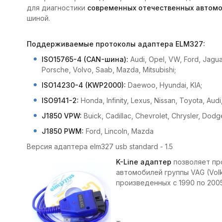
для диагностики
современных отечественных автом
шиной.
Поддерживаемые протоколы адаптера ELM327:
ISO15765-4 (CAN-шина):
Audi, Opel, VW, Ford, Jaguar
Porsche, Volvo, Saab, Mazda, Mitsubishi;
ISO14230-4 (KWP2000):
Daewoo, Hyundai, KIA;
ISO9141-2:
Honda, Infinity, Lexus, Nissan, Toyota, Au
J1850 VPW:
Buick, Cadillac, Chevrolet, Chrysler, Dodg
J1850 PWM:
Ford, Lincoln, Mazda
Версия адаптера elm327 usb standard - 1.5
K-Line адаптер
позволяет пр
автомобилей группы VAG (Volk
произведенных с 1990 по 200