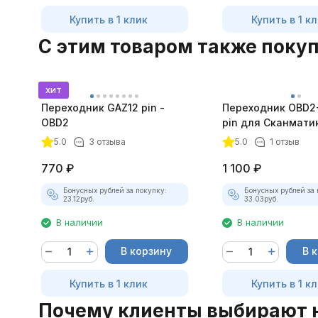
Купить в 1 клик
Купить в 1 к
C этим товаром также поку
хит
Переходник GAZ12 pin -
Переходник OBD2
OBD2
pin для Сканмати
5.0
3 отзыва
5.0
1 отзыв
770
₽
1 100
₽
Бонусных рублей за покупку:
Бонусных рублей за 
23.12
руб.
33.03
руб.
В наличии
В наличии
В корзину
В 
Купить в 1 клик
Купить в 1 к
Почему клиенты выбирают 