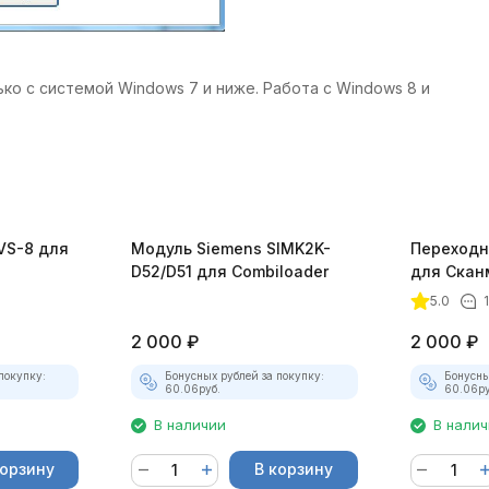
о с системой Windows 7 и ниже. Работа с Windows 8 и
VS-8 для
Модуль Siemens SIMK2K-
Переходн
D52/D51 для Combiloader
для Скан
5.0
2 000
₽
2 000
₽
покупку:
Бонусных рублей за покупку:
Бонусны
60.06
руб.
60.06
ру
В наличии
В нали
корзину
В корзину