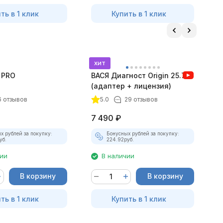
ть в 1 клик
Купить в 1 клик
хит
 PRO
ВАСЯ Диагност Origin 25.7.0
А
(адаптер + лицензия)
т
м
6 отзывов
5.0
29 отзывов
7 490
₽
2
х рублей за покупку:
Бонусных рублей за покупку:
уб.
224.92
руб.
чии
В наличии
В корзину
В корзину
ть в 1 клик
Купить в 1 клик