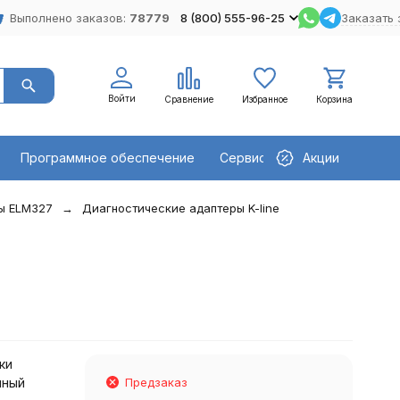
Выполнено заказов:
78779
8 (800) 555-96-25
Заказать 
Войти
Сравнение
Избранное
Корзина
Программное обеспечение
Сервисное оборудование
Акции
ы ELM327
Диагностические адаптеры K-line
ки
нный
Предзаказ