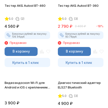
Тестер АКБ Autool BT-460
Тестер АКБ Autool BT-360
5.0
(2)
5.0
(3)
4 560
₽
2 790
₽
3 400
₽
-18%
Бонусных рублей за покупку:
Бонусных рублей за покупку:
136.94
руб.
83.78
руб.
Предзаказ
Предзаказ
В корзину
В корзину
Купить в 1 клик
Купить в 1 клик
Видеоэндоскоп Wi-Fi для
Диагностический адаптер
Android и iOS с креплением
ELS27 Bluetooth
для смартфона
5.0
(3)
3 900
₽
4 900
₽