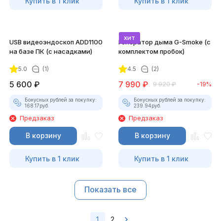
Купить в 1 клик
Купить в 1 клик
хит
USB видеоэндоскоп ADD1100
Генератор дыма G-Smoke (c
на базе ПК (с насадками)
комплектом пробок)
5.0
(1)
4.5
(2)
5 600
₽
7 990
₽
9 920
₽
-19%
Бонусных рублей за покупку:
Бонусных рублей за покупку:
168.17
руб.
239.94
руб.
Предзаказ
Предзаказ
В корзину
В корзину
Купить в 1 клик
Купить в 1 клик
Показать все
1
2