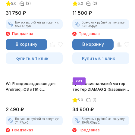
5.0
(3)
5.0
(2)
31 750
₽
11 500
₽
Бонусных рублей за покупку:
Бонусных рублей за покупку:
953.45
руб.
345.35
руб.
Предзаказ
Предзаказ
В корзину
В корзину
Купить в 1 клик
Купить в 1 клик
хит
Wi-Fi видеоэндоскоп для
Профессиональный мотор-
Android, iOS и ПК с
тестер DIAMAG 2 (базовый
насадками
комплект)
5.0
(1)
2 490
₽
34 900
₽
Бонусных рублей за покупку:
Бонусных рублей за покупку:
74.77
руб.
1048.05
руб.
Предзаказ
Предзаказ