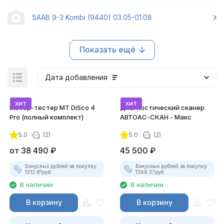
SAAB 9-3 Kombi (9440) 03.05-01.08
Показать ещё
Дата добавления
хит
хит
Мотор-тестер MT DiSco 4
Диагностический сканер
Pro (полный комплект)
АВТОАС-СКАН - Макс
5.0
(2)
5.0
(2)
покупателей
от
38 490
₽
45 500
₽
Бонусных рублей за покупку:
Бонусных рублей за покупку:
1313.81
руб.
1366.37
руб.
В наличии
В наличии
В корзину
В корзину