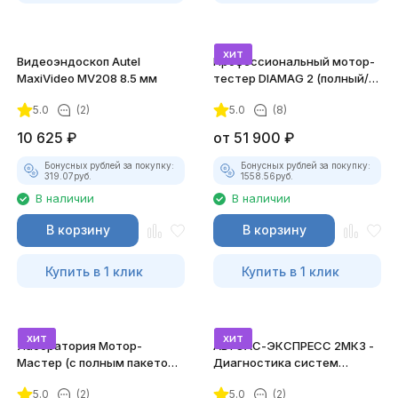
хит
Видеоэндоскоп Autel
Профессиональный мотор-
MaxiVideo MV208 8.5 мм
тестер DIAMAG 2 (полный/
максимальный комплект)
5.0
(2)
5.0
(8)
10 625
₽
от
51 900
₽
Бонусных рублей за покупку:
Бонусных рублей за покупку:
319.07
руб.
1558.56
руб.
В наличии
В наличии
В корзину
В корзину
Купить в 1 клик
Купить в 1 клик
хит
хит
Лаборатория Мотор-
АВТОАС-ЭКСПРЕСС 2МК3 -
Мастер (с полным пакетом
Диагностика систем
лицензий)
зажигания
5.0
(2)
5.0
(2)