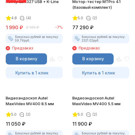
Набор ELM327 USB + K-Line
Мотор-тестер MTPro 4.1
(базовый комплект)
4.8
(4)
5.0
(2)
1 990
₽
77 290
₽
2 140
₽
-7%
Бонусных рублей за покупку:
Бонусных рублей за покупку:
59.76
руб.
2321.02
руб.
Предзаказ
Предзаказ
В корзину
В корзину
Купить в 1 клик
Купить в 1 клик
Видеоэндоскоп Autel
Видеоэндоскоп Autel
MaxiVideo MV400 8.5 мм
MaxiVideo MV400 5.5 мм
5.0
(2)
5.0
(2)
11 050
₽
11 900
₽
Бонусных рублей за покупку:
Бонусных рублей за покупку: