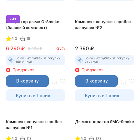
хит
Генератор дыма G-Smoke
Комплект конусных пробок-
(базовый комплект)
заглушек №2
5.0
(5)
6 290
₽
2 390
₽
8 400
₽
-25%
Бонусных рублей за покупку:
Бонусных рублей за покупку:
188.89
руб.
71.77
руб.
Предзаказ
Предзаказ
В корзину
В корзину
Купить в 1 клик
Купить в 1 клик
Комплект конусных пробок-
Дымогенератор SMC-Smoke
заглушек №1
5.0
(1)
5.0
(3)