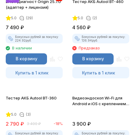
ВАСЯ Диагност Origin 25.7.0
Тестер АКБ Autool BT-460
(адаптер + лицензия)
5.0
(29)
5.0
(2)
7 490
₽
4 560
₽
Бонусных рублей за покупку:
Бонусных рублей за покупку:
224.92
руб.
136.94
руб.
В наличии
Предзаказ
В корзину
В корзину
Купить в 1 клик
Купить в 1 клик
Тестер АКБ Autool BT-360
Видеоэндоскоп Wi-Fi для
Android и iOS с креплением
для смартфона
5.0
(3)
2 790
₽
3 900
₽
3 400
₽
-18%
Бонусных рублей за покупку:
Бонусных рублей за покупку: