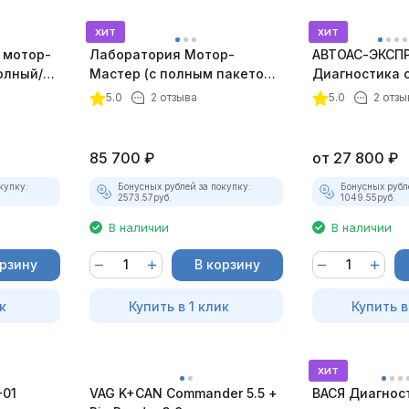
хит
хит
 мотор-
Лаборатория Мотор-
АВТОАС-ЭКСПР
олный/
Мастер (с полным пакетом
Диагностика 
плект)
лицензий)
зажигания
5.0
2 отзыва
5.0
2 отзы
85 700
₽
от
27 800
₽
купку:
Бонусных рублей за покупку:
Бонусных рубл
2573.57
руб.
1049.55
руб.
В наличии
В наличии
орзину
В корзину
к
Купить в 1 клик
Купить в
хит
-01
VAG K+CAN Commander 5.5 +
ВАСЯ Диагност 