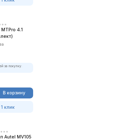
MTPro 4.1
лект)
ва
ей за покупку:
В корзину
 1 клик
п Autel MV105