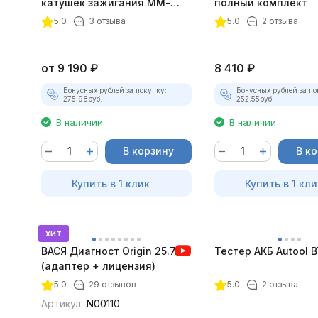
катушек зажигания ММ-
полный комплект
ТК-01 (v2) (полный
5.0
3 отзыва
5.0
2 отзыва
комплект)
от
9 190
₽
8 410
₽
Бонусных рублей за покупку:
Бонусных рублей за по
275.98
руб.
252.55
руб.
В наличии
В наличии
В корзину
В к
Купить в 1 клик
Купить в 1 кли
хит
ВАСЯ Диагност Origin 25.7.0
Тестер АКБ Autool 
(адаптер + лицензия)
5.0
29 отзывов
5.0
2 отзыва
Артикул:
N00110