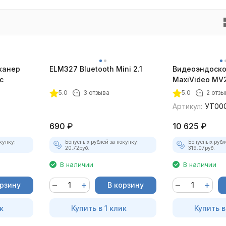
канер
ELM327 Bluetooth Mini 2.1
Видеоэндоско
с
MaxiVideo MV2
5.0
3 отзыва
5.0
2 отзы
Артикул:
УТ00
690
₽
10 625
₽
купку:
Бонусных рублей за покупку:
Бонусных рубл
20.72
руб.
319.07
руб.
В наличии
В наличии
орзину
В корзину
к
Купить в 1 клик
Купить в