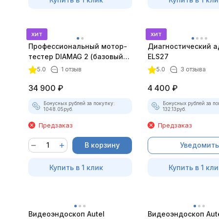
хит
хит
Профессиональный мотор-
Диагностический а
тестер DIAMAG 2 (базовый
ELS27
комплект)
5.0
1 отзыв
5.0
3 отзыва
34 900
₽
4 400
₽
Бонусных рублей за покупку:
Бонусных рублей за по
1048.05
руб.
132.13
руб.
Предзаказ
Предзаказ
В корзину
Уведомить
Купить в 1 клик
Купить в 1 кли
Видеоэндоскоп Autel
Видеоэндоскоп Aut