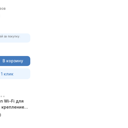
вов
1
ей за покупку:
В корзину
 1 клик
п Wi-Fi для
 с креплением
а
0