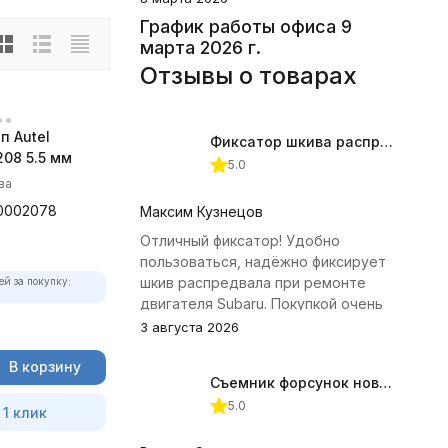
График работы офиса 9
марта 2026 г.
Отзывы о товарах
п Autel
Фиксатор шкива распредвала (Subaru) JTC-4409
08 5.5 мм
5.0
ва
0002078
Максим Кузнецов
Отличный фиксатор! Удобно
пользоваться, надёжно фиксирует
шкив распредвала при ремонте
ей за покупку:
двигателя Subaru. Покупкой очень
доволен.
3 августа 2026
В корзину
Съемник форсунок новых дизельных двигателей Jonnesway
5.0
 1 клик