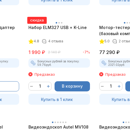
скидка
даптер
Набор ELM327 USB + K-Line
Мотор-тестер 
(базовый комп
4.8
4 отзыва
5.0
2 отзы
1 990
₽
77 290
₽
2 140
₽
-7%
купку:
Бонусных рублей за покупку:
Бонусных рубл
59.76
руб.
2321.02
руб.
Предзаказ
Предзаказ
В корзину
к
Купить в 1 клик
Купить в
el
Видеоэндоскоп Autel MV108
Видеоэндоско