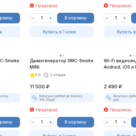
Предзаказ
Предзаказ
орзину
В корзину
к
Купить в 1 клик
Купить в
C-Smoke
Дымогенератор SMC-Smoke
Wi-Fi видеоэн
MINI
Android, iOS и 
насадками
5.0
2 отзыва
11 500
₽
2 490
₽
купку:
Бонусных рублей за покупку:
Бонусных рубл
345.35
руб.
руб.
Предзаказ
Предзаказ
орзину
В корзину
к
Купить в 1 клик
Купить в