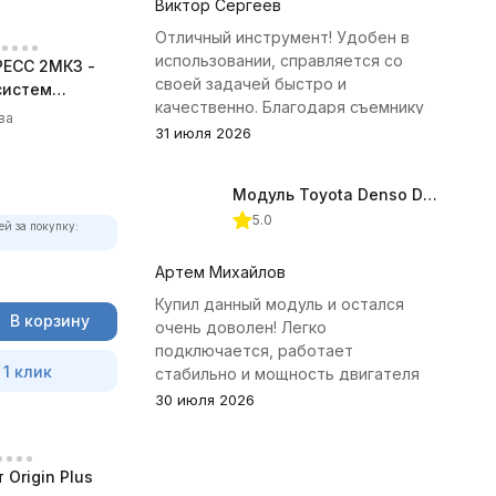
Виктор Сергеев
Отличный инструмент! Удобен в
использовании, справляется со
ЕСС 2МК3 -
своей задачей быстро и
систем
качественно. Благодаря съемнику
ва
удалось избежать лишних хлопот с
31 июля 2026
демонтажем головки блока
цилиндров.
Модуль Toyota Denso Diesel 2.8D для ChipTuningPRO
5.0
ей за покупку:
Артем Михайлов
Купил данный модуль и остался
В корзину
очень доволен! Легко
подключается, работает
 1 клик
стабильно и мощность двигателя
заметно увеличилась. Рекомендую
30 июля 2026
всем, кто занимается тюнингом
Toyota.
Origin Plus