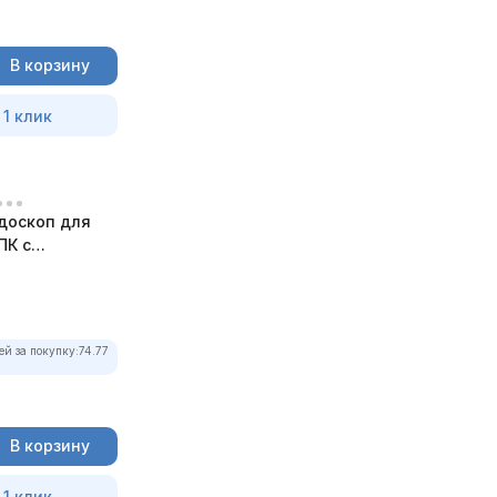
В корзину
 1 клик
доскоп для
ПК с
ей за покупку:
74.77
В корзину
 1 клик