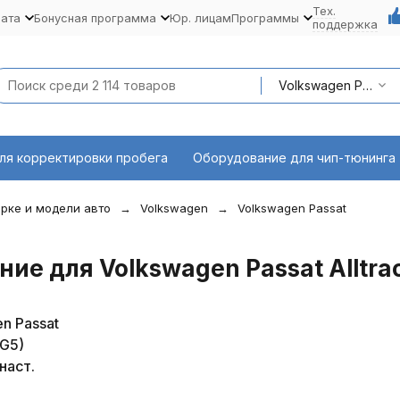
Тех.
лата
Бонусная программа
Юр. лицам
Программы
поддержка
Volkswagen Passat Alltrack
ля корректировки пробега
Оборудование для чип-тюнинга
рке и модели авто
Volkswagen
Volkswagen Passat
ие для Volkswagen Passat Alltra
n Passat
3G5)
наст.