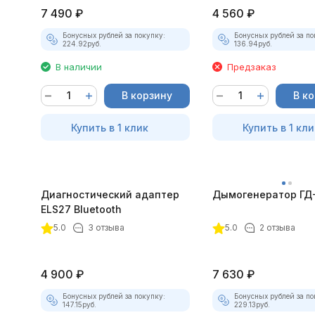
7 490
₽
4 560
₽
Бонусных рублей за покупку:
Бонусных рублей за по
224.92
руб.
136.94
руб.
В наличии
Предзаказ
В корзину
В к
Купить в 1 клик
Купить в 1 кли
Диагностический адаптер
Дымогенератор ГД
ELS27 Bluetooth
5.0
3 отзыва
5.0
2 отзыва
4 900
₽
7 630
₽
Бонусных рублей за покупку:
Бонусных рублей за по
147.15
руб.
229.13
руб.