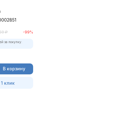
в
0002851
50
₽
-99%
ей за покупку:
В корзину
 1 клик