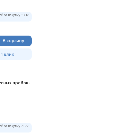
ей за покупку:
117.12
В корзину
 1 клик
усных пробок-
ей за покупку:
71.77