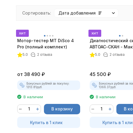
Сортировать:
Дата добавления
хит
хит
Мотор-тестер MT DiSco 4
Диагностический с
Pro (полный комплект)
АВТОАС-СКАН - Мак
покупателей
5.0
2 отзыва
5.0
2 отзыва
от
38 490
₽
45 500
₽
Бонусных рублей за покупку:
Бонусных рублей за по
1313.81
руб.
1366.37
руб.
В наличии
В наличии
В корзину
В к
Купить в 1 клик
Купить в 1 кли