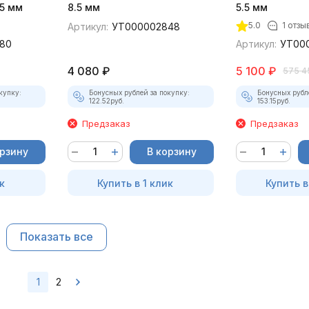
5 мм
8.5 мм
5.5 мм
5.0
1 отзы
Артикул:
УТ000002848
80
Артикул:
УТ00
4 080
₽
5 100
₽
575 4
купку:
Бонусных рублей за покупку:
Бонусных рубл
122.52
руб.
153.15
руб.
Предзаказ
Предзаказ
орзину
В корзину
к
Купить в 1 клик
Купить в
Показать все
1
2