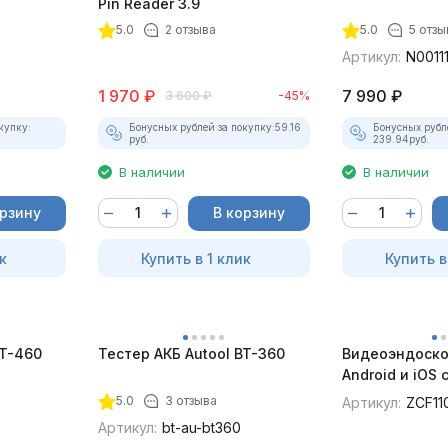
Pin Reader 3.9
5.0
2 отзыва
5.0
5 отзы
Артикул:
N0011
1 970
₽
7 990
₽
3 600
₽
-45%
купку:
Бонусных рублей за покупку:
59.16
Бонусных рубл
руб.
239.94
руб.
В наличии
В наличии
орзину
В корзину
к
Купить в 1 клик
Купить в
BT-460
Тестер АКБ Autool BT-360
Видеоэндоско
Android и iOS
для смартфон
5.0
3 отзыва
Артикул:
ZCF11
Артикул:
bt-au-bt360