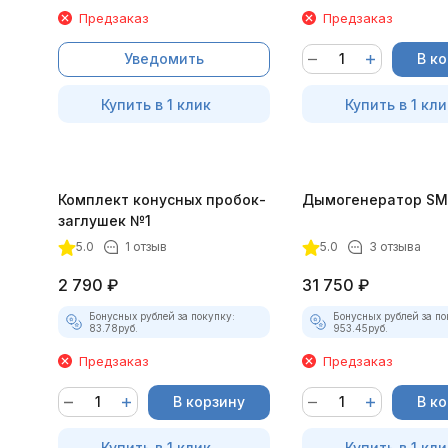
Предзаказ
Предзаказ
Уведомить
В к
Купить в 1 клик
Купить в 1 кли
Комплект конусных пробок-
Дымогенератор SM
заглушек №1
5.0
1 отзыв
5.0
3 отзыва
2 790
₽
31 750
₽
Бонусных рублей за покупку:
Бонусных рублей за по
83.78
руб.
953.45
руб.
Предзаказ
Предзаказ
В корзину
В к
Купить в 1 клик
Купить в 1 кли