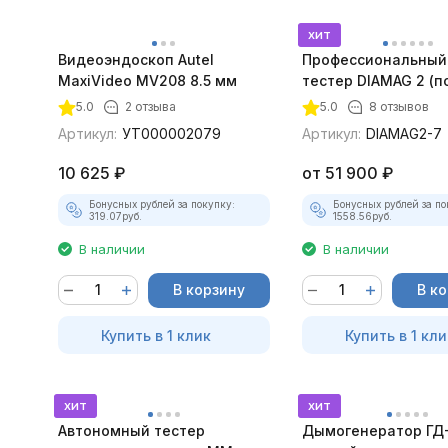
хит
Видеоэндоскоп Autel
Профессиональный
MaxiVideo MV208 8.5 мм
тестер DIAMAG 2 (п
максимальный ком
5.0
2 отзыва
5.0
8 отзывов
Артикул:
УТ000002079
Артикул:
DIAMAG2-7
10 625
₽
от
51 900
₽
Бонусных рублей за покупку:
Бонусных рублей за по
319.07
руб.
1558.56
руб.
В наличии
В наличии
В корзину
В к
Купить в 1 клик
Купить в 1 кли
хит
хит
Автономный тестер
Дымогенератор ГД