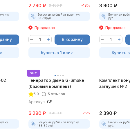
2 790
₽
3 900
₽
3 400
₽
-18%
купку:
Бонусных рублей за покупку:
Бонусных рубл
83.78
руб.
руб.
Предзаказ
Предзаказ
орзину
В корзину
к
Купить в 1 клик
Купить в
хит
-02
Генератор дыма G-Smoke
Комплект кон
(базовый комплект)
заглушек №2
5.0
5 отзывов
Артикул:
GS
6 290
₽
2 390
₽
8 400
₽
-25%
купку:
Бонусных рублей за покупку:
Бонусных рубл
188.89
руб.
руб.