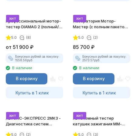
хит
хит
Профессиональный мотор-
Лаборатория Мотор-
тестер DIAMAG 2 (полный/
Мастер (с полным пакетом
максимальный комплект)
лицензий)
5.0
(8)
5.0
(2)
от
51 900
₽
85 700
₽
Бонусных рублей за покупку:
Бонусных рублей за покупку:
1558.56
руб.
2573.57
руб.
В наличии
В наличии
В корзину
В корзину
Купить в 1 клик
Купить в 1 клик
хит
хит
АВТОАС-ЭКСПРЕСС 2МК3 -
Автономный тестер
Диагностика систем
катушек зажигания ММ-
зажигания
ТК-01 (v2) (полный
5.0
(2)
5.0
(3)
комплект)