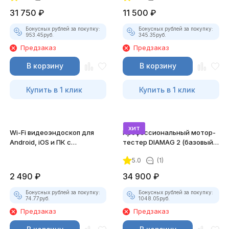
31 750
₽
11 500
₽
Бонусных рублей за покупку:
Бонусных рублей за покупку:
953.45
руб.
345.35
руб.
Предзаказ
Предзаказ
В корзину
В корзину
Купить в 1 клик
Купить в 1 клик
хит
Wi-Fi видеоэндоскоп для
Профессиональный мотор-
Android, iOS и ПК с
тестер DIAMAG 2 (базовый
насадками
комплект)
5.0
(1)
2 490
₽
34 900
₽
Бонусных рублей за покупку:
Бонусных рублей за покупку:
74.77
руб.
1048.05
руб.
Предзаказ
Предзаказ