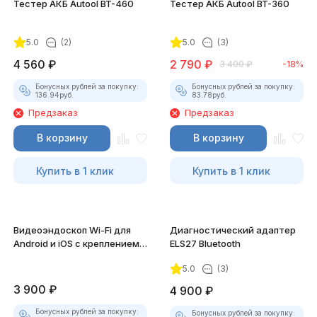
Тестер АКБ Autool BT-460
Тестер АКБ Autool BT-360
5.0
(2)
5.0
(3)
4 560
₽
2 790
₽
3 400
₽
-18%
Бонусных рублей за покупку:
Бонусных рублей за покупку:
136.94
руб.
83.78
руб.
Предзаказ
Предзаказ
В корзину
В корзину
Купить в 1 клик
Купить в 1 клик
Видеоэндоскоп Wi-Fi для
Диагностический адаптер
Android и iOS с креплением
ELS27 Bluetooth
для смартфона
5.0
(3)
3 900
₽
4 900
₽
Бонусных рублей за покупку:
Бонусных рублей за покупку: