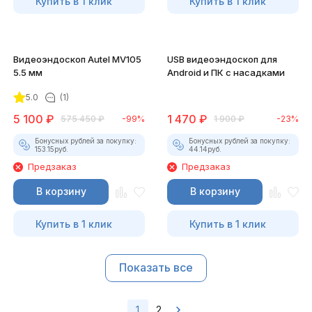
Купить в 1 клик
Купить в 1 клик
Видеоэндоскоп Autel MV105
USB видеоэндоскоп для
5.5 мм
Android и ПК с насадками
5.0
(1)
5 100
₽
1 470
₽
575 450
₽
-99%
1 900
₽
-23%
Бонусных рублей за покупку:
Бонусных рублей за покупку:
153.15
руб.
44.14
руб.
Предзаказ
Предзаказ
В корзину
В корзину
Купить в 1 клик
Купить в 1 клик
Показать все
1
2