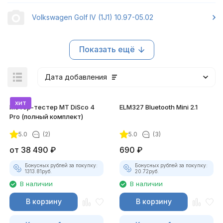
Volkswagen Golf IV (1J1) 10.97-05.02
Показать ещё
Дата добавления
хит
Мотор-тестер MT DiSco 4
ELM327 Bluetooth Mini 2.1
Pro (полный комплект)
5.0
(2)
5.0
(3)
покупателей
от
38 490
₽
690
₽
Бонусных рублей за покупку:
Бонусных рублей за покупку:
1313.81
руб.
20.72
руб.
В наличии
В наличии
В корзину
В корзину