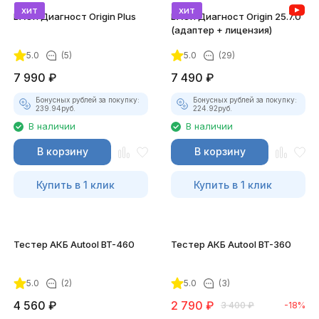
хит
хит
ВАСЯ Диагност Origin Plus
ВАСЯ Диагност Origin 25.7.0
(адаптер + лицензия)
5.0
(5)
5.0
(29)
7 990
₽
7 490
₽
Бонусных рублей за покупку:
Бонусных рублей за покупку:
239.94
руб.
224.92
руб.
В наличии
В наличии
В корзину
В корзину
Купить в 1 клик
Купить в 1 клик
Тестер АКБ Autool BT-460
Тестер АКБ Autool BT-360
5.0
(2)
5.0
(3)
4 560
₽
2 790
₽
3 400
₽
-18%