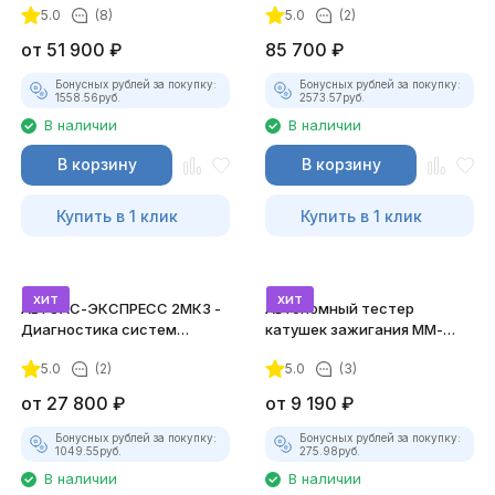
5.0
(8)
5.0
(2)
от
51 900
₽
85 700
₽
Бонусных рублей за покупку:
Бонусных рублей за покупку:
1558.56
руб.
2573.57
руб.
В наличии
В наличии
В корзину
В корзину
Купить в 1 клик
Купить в 1 клик
хит
хит
АВТОАС-ЭКСПРЕСС 2МК3 -
Автономный тестер
Диагностика систем
катушек зажигания ММ-
зажигания
ТК-01 (v2) (полный
5.0
(2)
5.0
(3)
комплект)
от
27 800
₽
от
9 190
₽
Бонусных рублей за покупку:
Бонусных рублей за покупку:
1049.55
руб.
275.98
руб.
В наличии
В наличии