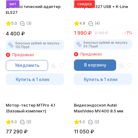
хит
скидка
Диагностический адаптер
Набор ELM327 USB + K-Line
ELS27
5.0
(3)
4.8
(4)
1 990
₽
4 400
₽
2 140
₽
-7%
Бонусных рублей за покупку:
Бонусных рублей за покупку:
59.76
руб.
132.13
руб.
Предзаказ
Предзаказ
В корзину
Уведомить
Купить в 1 клик
Купить в 1 клик
Мотор-тестер MTPro 4.1
Видеоэндоскоп Autel
(базовый комплект)
MaxiVideo MV400 8.5 мм
5.0
(2)
5.0
(2)
77 290
₽
11 050
₽