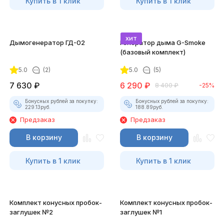
Купить в 1 клик
Купить в 1 клик
хит
Дымогенератор ГД-02
Генератор дыма G-Smoke
(базовый комплект)
5.0
(2)
5.0
(5)
7 630
₽
6 290
₽
8 400
₽
-25%
Бонусных рублей за покупку:
Бонусных рублей за покупку:
229.13
руб.
188.89
руб.
Предзаказ
Предзаказ
В корзину
В корзину
Купить в 1 клик
Купить в 1 клик
Комплект конусных пробок-
Комплект конусных пробок-
заглушек №2
заглушек №1