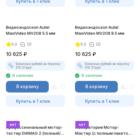
Купить в 1 клик
Купить в 1 клик
Видеоэндоскоп Autel
Видеоэндоскоп Autel
MaxiVideo MV208 5.5 мм
MaxiVideo MV208 8.5 мм
5.0
(2)
5.0
(2)
10 625
₽
10 625
₽
Бонусных рублей за покупку:
Бонусных рублей за покупку:
319.07
руб.
319.07
руб.
В наличии
В наличии
В корзину
В корзину
Купить в 1 клик
Купить в 1 клик
хит
хит
Профессиональный мотор-
Лаборатория Мотор-
тестер DIAMAG 2 (полный/
Мастер (с полным пакетом
максимальный комплект)
лицензий)