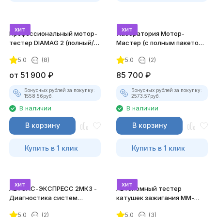
хит
хит
Профессиональный мотор-
Лаборатория Мотор-
тестер DIAMAG 2 (полный/
Мастер (с полным пакетом
максимальный комплект)
лицензий)
5.0
(8)
5.0
(2)
от
51 900
₽
85 700
₽
Бонусных рублей за покупку:
Бонусных рублей за покупку:
1558.56
руб.
2573.57
руб.
В наличии
В наличии
В корзину
В корзину
Купить в 1 клик
Купить в 1 клик
хит
хит
АВТОАС-ЭКСПРЕСС 2МК3 -
Автономный тестер
Диагностика систем
катушек зажигания ММ-
зажигания
ТК-01 (v2) (полный
5.0
(2)
5.0
(3)
комплект)