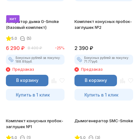
хит
Генератор дыма G-Smoke
Комплект конусных пробок-
(базовый комплект)
заглушек №2
5.0
(5)
6 290
₽
2 390
₽
8 400
₽
-25%
Бонусных рублей за покупку:
Бонусных рублей за покупку:
188.89
руб.
71.77
руб.
Предзаказ
Предзаказ
В корзину
В корзину
Купить в 1 клик
Купить в 1 клик
Комплект конусных пробок-
Дымогенератор SMC-Smoke
заглушек №1
5.0
(1)
5.0
(3)