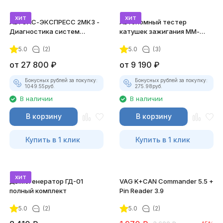
хит
хит
АВТОАС-ЭКСПРЕСС 2МК3 -
Автономный тестер
Диагностика систем
катушек зажигания ММ-
зажигания
ТК-01 (v2) (полный
5.0
(2)
5.0
(3)
комплект)
от
27 800
₽
от
9 190
₽
Бонусных рублей за покупку:
Бонусных рублей за покупку:
1049.55
руб.
275.98
руб.
В наличии
В наличии
В корзину
В корзину
Купить в 1 клик
Купить в 1 клик
хит
Дымогенератор ГД-01
VAG K+CAN Commander 5.5 +
полный комплект
Pin Reader 3.9
5.0
(2)
5.0
(2)