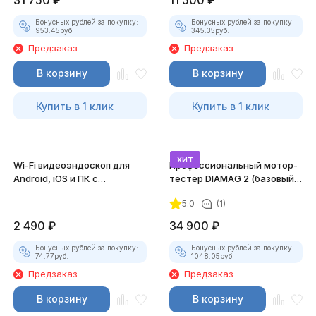
31 750
₽
11 500
₽
Бонусных рублей за покупку:
Бонусных рублей за покупку:
953.45
руб.
345.35
руб.
Предзаказ
Предзаказ
В корзину
В корзину
Купить в 1 клик
Купить в 1 клик
хит
Wi-Fi видеоэндоскоп для
Профессиональный мотор-
Android, iOS и ПК с
тестер DIAMAG 2 (базовый
насадками
комплект)
5.0
(1)
2 490
₽
34 900
₽
Бонусных рублей за покупку:
Бонусных рублей за покупку:
74.77
руб.
1048.05
руб.
Предзаказ
Предзаказ
В корзину
В корзину