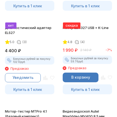
Купить в 1 клик
Купить в 1 клик
хит
скидка
Диагностический адаптер
Набор ELM327 USB + K-Line
ELS27
5.0
(3)
4.8
(4)
1 990
₽
4 400
₽
2 140
₽
-7%
Бонусных рублей за покупку:
Бонусных рублей за покупку:
59.76
руб.
132.13
руб.
Предзаказ
Предзаказ
В корзину
Уведомить
Купить в 1 клик
Купить в 1 клик
Мотор-тестер MTPro 4.1
Видеоэндоскоп Autel
(базовый комплект)
MaxiVideo MV400 8.5 мм