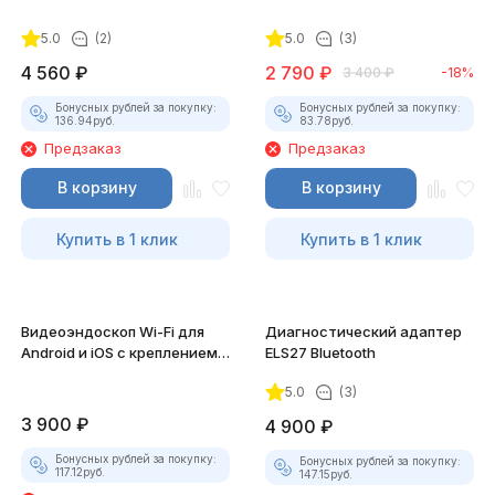
5.0
(2)
5.0
(3)
4 560
₽
2 790
₽
3 400
₽
-18%
Бонусных рублей за покупку:
Бонусных рублей за покупку:
136.94
руб.
83.78
руб.
Предзаказ
Предзаказ
В корзину
В корзину
Купить в 1 клик
Купить в 1 клик
Видеоэндоскоп Wi-Fi для
Диагностический адаптер
Android и iOS с креплением
ELS27 Bluetooth
для смартфона
5.0
(3)
3 900
₽
4 900
₽
Бонусных рублей за покупку:
Бонусных рублей за покупку:
117.12
руб.
147.15
руб.