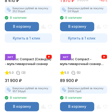
8 410
₽
1 970
₽
3 600
₽
-45%
Бонусных рублей за покупку:
Бонусных рублей за покупку:
252.55
руб.
59.16
руб.
В наличии
В наличии
В корзину
В корзину
Купить в 1 клик
Купить в 1 клик
хит
хит
ScanDoc Compact (Скандок)
ScanDoc Compact -
- мультимарочный сканер
мультимарочный сканер
(Полный)
5.0
(3)
5.0
(5)
31 900
₽
89 900
₽
Бонусных рублей за покупку:
Бонусных рублей за покупку:
957.96
руб.
2699.7
руб.
В наличии
В наличии
В корзину
В корзину