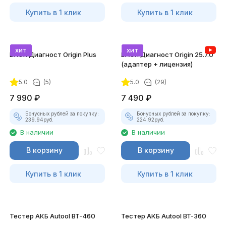
Купить в 1 клик
Купить в 1 клик
хит
хит
ВАСЯ Диагност Origin Plus
ВАСЯ Диагност Origin 25.7.0
(адаптер + лицензия)
5.0
(5)
5.0
(29)
7 990
₽
7 490
₽
Бонусных рублей за покупку:
Бонусных рублей за покупку:
239.94
руб.
224.92
руб.
В наличии
В наличии
В корзину
В корзину
Купить в 1 клик
Купить в 1 клик
Тестер АКБ Autool BT-460
Тестер АКБ Autool BT-360