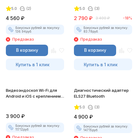
5.0
(2)
5.0
(3)
4 560
₽
2 790
₽
3 400
₽
-18%
Бонусных рублей за покупку:
Бонусных рублей за покупку:
136.94
руб.
83.78
руб.
Предзаказ
Предзаказ
В корзину
В корзину
Купить в 1 клик
Купить в 1 клик
Видеоэндоскоп Wi-Fi для
Диагностический адаптер
Android и iOS с креплением
ELS27 Bluetooth
для смартфона
5.0
(3)
3 900
₽
4 900
₽
Бонусных рублей за покупку:
Бонусных рублей за покупку:
117.12
руб.
147.15
руб.
Предзаказ
Предзаказ