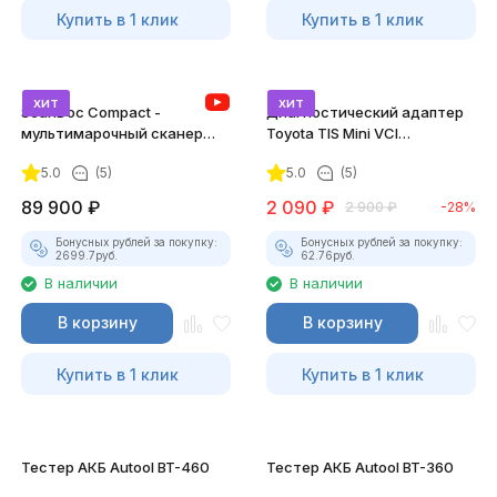
Купить в 1 клик
Купить в 1 клик
хит
хит
ScanDoc Compact -
Диагностический адаптер
мультимарочный сканер
Toyota TIS Mini VCI
(Полный)
(Techstream)
5.0
(5)
5.0
(5)
89 900
₽
2 090
₽
2 900
₽
-28%
Бонусных рублей за покупку:
Бонусных рублей за покупку:
2699.7
руб.
62.76
руб.
В наличии
В наличии
В корзину
В корзину
Купить в 1 клик
Купить в 1 клик
Тестер АКБ Autool BT-460
Тестер АКБ Autool BT-360