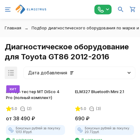
Главная
Подбор диагностического оборудования по марке и
Диагностическое оборудование
для Toyota GT86 2012-2016
Дата добавления
хит
Мотор-тестер MT DiSco 4
ELM327 Bluetooth Mini 2.1
Pro (полный комплект)
5.0
(2)
5.0
(3)
покупателей
от
38 490
₽
690
₽
Бонусных рублей за покупку:
Бонусных рублей за покупку:
1313.81
руб.
20.72
руб.
В наличии
В наличии