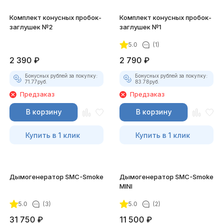
Комплект конусных пробок-
Комплект конусных пробок-
заглушек №2
заглушек №1
5.0
(1)
2 390
₽
2 790
₽
Бонусных рублей за покупку:
Бонусных рублей за покупку:
71.77
руб.
83.78
руб.
Предзаказ
Предзаказ
В корзину
В корзину
Купить в 1 клик
Купить в 1 клик
Дымогенератор SMC-Smoke
Дымогенератор SMC-Smoke
MINI
5.0
(3)
5.0
(2)
31 750
₽
11 500
₽