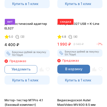
Купить в 1 клик
Купить в 1 клик
хит
скидка
Диагностический адаптер
Набор ELM327 USB + K-Line
ELS27
5.0
(3)
4.8
(4)
1 990
₽
4 400
₽
2 140
₽
-7%
Бонусных рублей за покупку:
Бонусных рублей за покупку:
59.76
руб.
132.13
руб.
Предзаказ
Предзаказ
В корзину
Уведомить
Купить в 1 клик
Купить в 1 клик
Мотор-тестер MTPro 4.1
Видеоэндоскоп Autel
(базовый комплект)
MaxiVideo MV400 8.5 мм