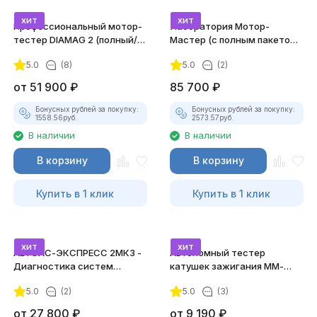
хит
хит
Профессиональный мотор-
Лаборатория Мотор-
тестер DIAMAG 2 (полный/
Мастер (с полным пакетом
максимальный комплект)
лицензий)
5.0
(8)
5.0
(2)
от
51 900
₽
85 700
₽
Бонусных рублей за покупку:
Бонусных рублей за покупку:
1558.56
руб.
2573.57
руб.
В наличии
В наличии
В корзину
В корзину
Купить в 1 клик
Купить в 1 клик
хит
хит
АВТОАС-ЭКСПРЕСС 2МК3 -
Автономный тестер
Диагностика систем
катушек зажигания ММ-
зажигания
ТК-01 (v2) (полный
5.0
(2)
5.0
(3)
комплект)
от
27 800
₽
от
9 190
₽