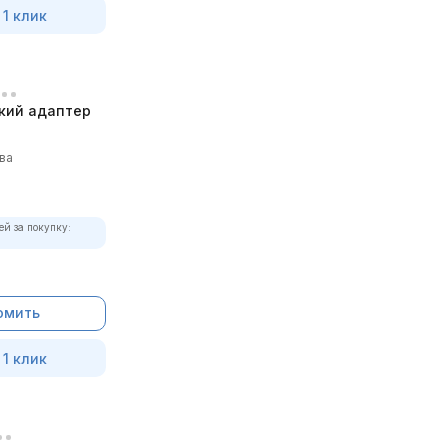
 1 клик
кий адаптер
ва
ей за покупку:
омить
 1 клик