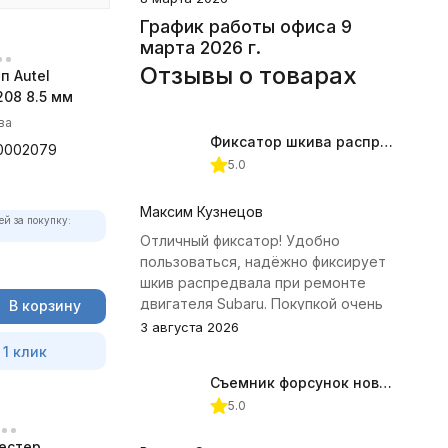
График работы офиса 9
марта 2026 г.
Отзывы о товарах
п Autel
08 8.5 мм
ва
Фиксатор шкива распредвала (Subaru) JTC-4409
0002079
5.0
Максим Кузнецов
ей за покупку:
Отличный фиксатор! Удобно
пользоваться, надёжно фиксирует
шкив распредвала при ремонте
двигателя Subaru. Покупкой очень
В корзину
доволен.
3 августа 2026
 1 клик
Съемник форсунок новых дизельных двигателей Jonnesway
5.0
естер