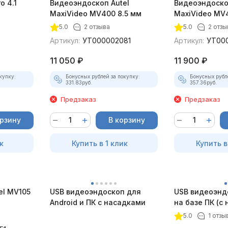
 4.1
Видеоэндоскоп Autel
Видеоэндоско
)
MaxiVideo MV400 8.5 мм
MaxiVideo MV4
5.0
2 отзыва
5.0
2 отзы
Артикул:
УТ000002081
Артикул:
УТ00
11 050
₽
11 900
₽
купку:
Бонусных рублей за покупку:
Бонусных рубл
331.83
руб.
357.36
руб.
Предзаказ
Предзаказ
орзину
В корзину
к
Купить в 1 клик
Купить в
el MV105
USB видеоэндоскоп для
USB видеоэнд
Android и ПК с насадками
на базе ПК (с
5.0
1 отзы