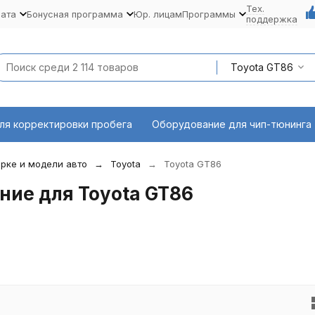
Тех.
лата
Бонусная программа
Юр. лицам
Программы
поддержка
Toyota GT86
ля корректировки пробега
Оборудование для чип-тюнинга
рке и модели авто
Toyota
Toyota GT86
ние для Toyota GT86