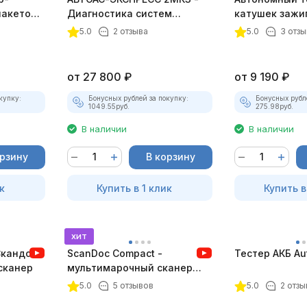
пакетом
Диагностика систем
катушек зажи
зажигания
ТК-01 (v2) (п
5.0
2 отзыва
5.0
3 отзы
комплект)
от
27 800
₽
от
9 190
₽
купку:
Бонусных рублей за покупку:
Бонусных рубл
1049.55
руб.
275.98
руб.
В наличии
В наличии
орзину
В корзину
к
Купить в 1 клик
Купить в
хит
Скандок)
ScanDoc Compact -
Тестер АКБ Au
сканер
мультимарочный сканер
(Полный)
5.0
5 отзывов
5.0
2 отзы