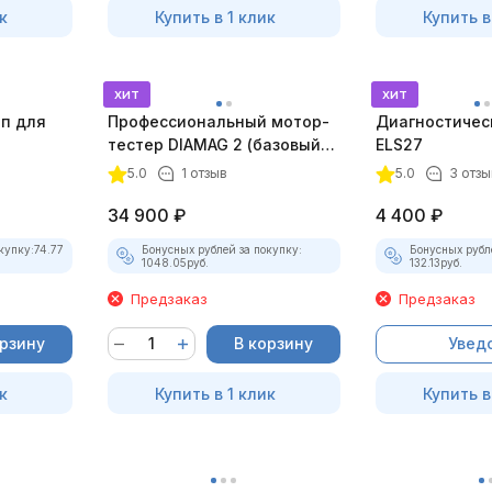
к
Купить в 1 клик
Купить в
хит
хит
оп для
Профессиональный мотор-
Диагностичес
тестер DIAMAG 2 (базовый
ELS27
комплект)
5.0
1 отзыв
5.0
3 отзы
34 900
₽
4 400
₽
купку:
74.77
Бонусных рублей за покупку:
Бонусных рубл
1048.05
руб.
132.13
руб.
Предзаказ
Предзаказ
орзину
В корзину
Увед
к
Купить в 1 клик
Купить в