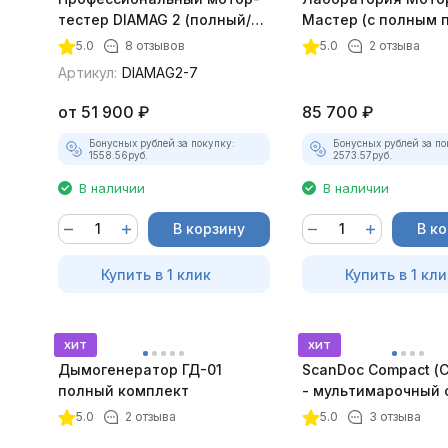
тестер DIAMAG 2 (полный/
Мастер (с полным 
максимальный комплект)
лицензий)
5.0
8 отзывов
5.0
2 отзыва
Артикул:
DIAMAG2-7
от
51 900
₽
85 700
₽
Бонусных рублей за покупку:
Бонусных рублей за по
1558.56
руб.
2573.57
руб.
В наличии
В наличии
В корзину
В к
Купить в 1 клик
Купить в 1 кли
хит
хит
Дымогенератор ГД-01
ScanDoc Compact (
полный комплект
- мультимарочный 
5.0
2 отзыва
5.0
3 отзыва