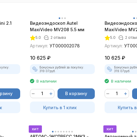
ni 2.1
Видеоэндоскоп Autel
Видеоэндоско
MaxiVideo MV208 5.5 мм
MaxiVideo MV2
5.0
2 отзыва
5.0
2 отзы
Артикул:
УТ000002078
Артикул:
УТ00
10 625
₽
10 625
₽
купку:
Бонусных рублей за покупку:
Бонусных рубл
319.07
руб.
319.07
руб.
В наличии
В наличии
орзину
В корзину
к
Купить в 1 клик
Купить в
хит
хит
р-
АВТОАС-ЭКСПРЕСС 2МК3 -
Автономный т