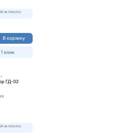
ей за покупку:
В корзину
 1 клик
р ГД-02
ва
ей за покупку: