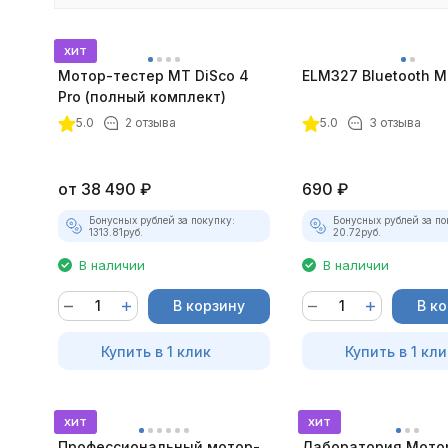
хит
Мотор-тестер MT DiSco 4
ELM327 Bluetooth Mi
Pro (полный комплект)
покупателей
5.0
2 отзыва
5.0
3 отзыва
от
38 490
₽
690
₽
Бонусных рублей за покупку:
Бонусных рублей за по
1313.81
руб.
20.72
руб.
В наличии
В наличии
В корзину
В к
Купить в 1 клик
Купить в 1 кли
хит
хит
Профессиональный мотор-
Лаборатория Мото