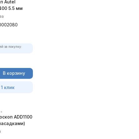
п Autel
00 5.5 мм
ва
0002080
ей за покупку:
В корзину
 1 клик
оскоп ADD1100
 насадками)
в