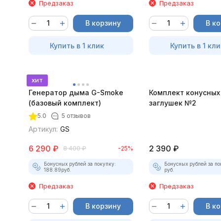
Предзаказ
Предзаказ
В корзину
В к
Купить в 1 клик
Купить в 1 кли
хит
Генератор дыма G-Smoke
Комплект конусных
(базовый комплект)
заглушек №2
5.0
5 отзывов
Артикул:
GS
6 290
₽
2 390
₽
8 400
₽
-25%
Бонусных рублей за покупку:
Бонусных рублей за по
188.89
руб.
руб.
Предзаказ
Предзаказ
В корзину
В к