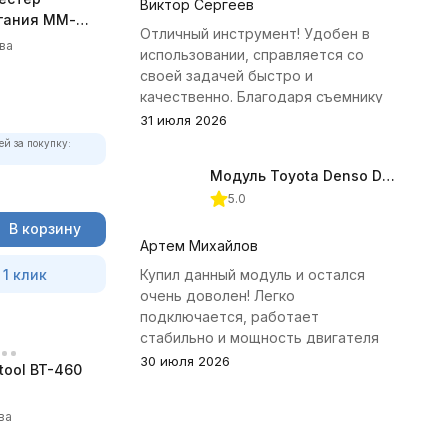
Виктор Сергеев
гания ММ-
Отличный инструмент! Удобен в
олный
ва
использовании, справляется со
своей задачей быстро и
качественно. Благодаря съемнику
удалось избежать лишних хлопот с
31 июля 2026
демонтажем головки блока
ей за покупку:
цилиндров.
Модуль Toyota Denso Diesel 2.8D для ChipTuningPRO
5.0
В корзину
Артем Михайлов
 1 клик
Купил данный модуль и остался
очень доволен! Легко
подключается, работает
стабильно и мощность двигателя
заметно увеличилась. Рекомендую
30 июля 2026
tool BT-460
всем, кто занимается тюнингом
Toyota.
ва