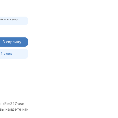
ей за покупку:
В корзину
 1 клик
 «Elm327rus»
вы найдете как