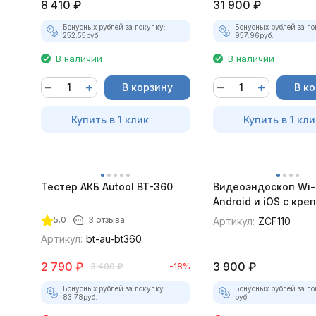
8 410
₽
31 900
₽
Бонусных рублей за покупку:
Бонусных рублей за по
252.55
руб.
957.96
руб.
В наличии
В наличии
В корзину
В к
Купить в 1 клик
Купить в 1 кли
Тестер АКБ Autool BT-360
Видеоэндоскоп Wi-
Android и iOS с кр
для смартфона
5.0
3 отзыва
Артикул:
ZCF110
Артикул:
bt-au-bt360
2 790
₽
3 900
₽
3 400
₽
-18%
Бонусных рублей за покупку:
Бонусных рублей за по
83.78
руб.
руб.