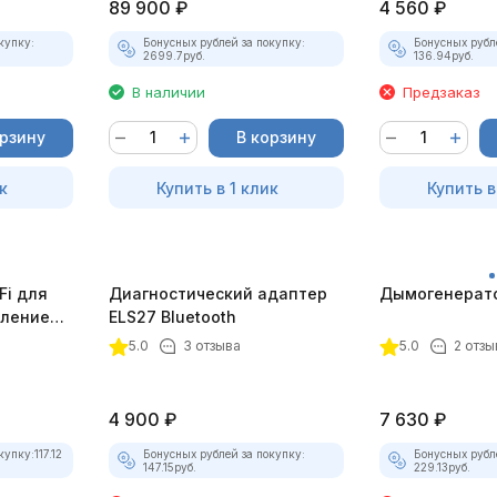
89 900
₽
4 560
₽
купку:
Бонусных рублей за покупку:
Бонусных рубл
2699.7
руб.
136.94
руб.
В наличии
Предзаказ
орзину
В корзину
к
Купить в 1 клик
Купить в
Fi для
Диагностический адаптер
Дымогенерато
еплением
ELS27 Bluetooth
5.0
3 отзыва
5.0
2 отзы
4 900
₽
7 630
₽
купку:
117.12
Бонусных рублей за покупку:
Бонусных рубл
147.15
руб.
229.13
руб.