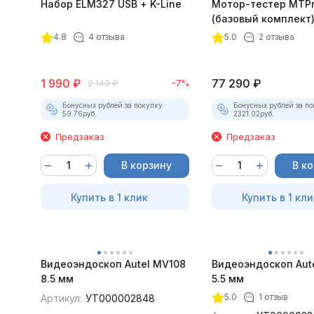
Набор ELM327 USB + K-Line
Мотор-тестер MTPro
(базовый комплект
4.8
4 отзыва
5.0
2 отзыва
1 990
₽
77 290
₽
2 140
₽
-7%
Бонусных рублей за покупку:
Бонусных рублей за по
59.76
руб.
2321.02
руб.
Предзаказ
Предзаказ
В корзину
В к
Купить в 1 клик
Купить в 1 кли
Видеоэндоскоп Autel MV108
Видеоэндоскоп Aut
8.5 мм
5.5 мм
5.0
1 отзыв
Артикул:
УТ000002848