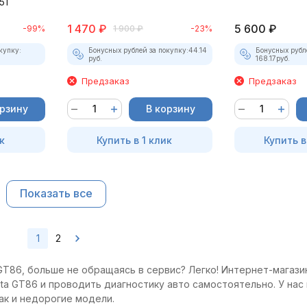
51
1 470
₽
5 600
₽
-99%
1 900
₽
-23%
купку:
Бонусных рублей за покупку:
44.14
Бонусных рубл
руб.
168.17
руб.
Предзаказ
Предзаказ
орзину
В корзину
к
Купить в 1 клик
Купить в
Показать все
1
2
T86, больше не обращаясь в сервис? Легко! Интернет-магазин
a GT86 и проводить диагностику авто самостоятельно. У нас 
ак и недорогие модели.