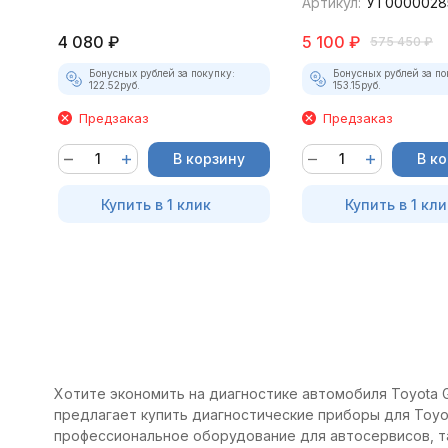
Артикул:
УТ0000028
4 080
₽
5 100
₽
575 450
₽
Бонусных рублей за покупку:
Бонусных рублей за по
122.52
руб.
153.15
руб.
Предзаказ
Предзаказ
В корзину
В к
Купить в 1 клик
Купить в 1 кли
Хотите экономить на диагностике автомобиля Toyota G
предлагает купить диагностические приборы для Toyot
профессиональное оборудование для автосервисов, т