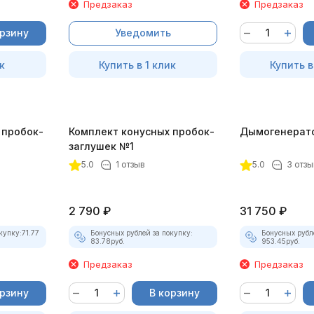
Предзаказ
Предзаказ
орзину
Уведомить
к
Купить в 1 клик
Купить в
 пробок-
Комплект конусных пробок-
Дымогенерат
заглушек №1
5.0
1 отзыв
5.0
3 отзы
2 790
₽
31 750
₽
купку:
71.77
Бонусных рублей за покупку:
Бонусных рубл
83.78
руб.
953.45
руб.
Предзаказ
Предзаказ
орзину
В корзину