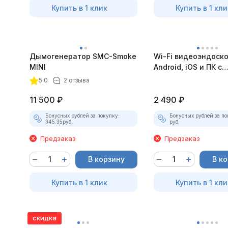
Купить в 1 клик
Купить в 1 кли
Дымогенератор SMC-Smoke
Wi-Fi видеоэндоск
MINI
Android, iOS и ПК с
насадками
5.0
2 отзыва
11 500
₽
2 490
₽
Бонусных рублей за покупку:
Бонусных рублей за по
345.35
руб.
руб.
Предзаказ
Предзаказ
В корзину
В к
Купить в 1 клик
Купить в 1 кли
скидка