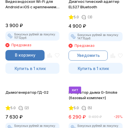
Видеоэндоскоп Wi-Fi для
Диагностический адаптер
Android и iOS с креплением
ELS27 Bluetooth
для смартфона
5.0
(3)
3 900
₽
4 900
₽
Бонусных рублей за покупку:
Бонусных рублей за покупку:
117.12
руб.
147.15
руб.
Предзаказ
Предзаказ
В корзину
Уведомить
Купить в 1 клик
Купить в 1 клик
хит
Дымогенератор ГД-02
Генератор дыма G-Smoke
(базовый комплект)
5.0
(2)
5.0
(5)
7 630
₽
6 290
₽
8 400
₽
-25%
Бонусных рублей за покупку:
Бонусных рублей за покупку: