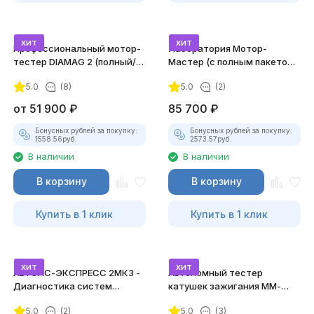
хит
хит
Профессиональный мотор-
Лаборатория Мотор-
тестер DIAMAG 2 (полный/
Мастер (с полным пакетом
максимальный комплект)
лицензий)
5.0
(8)
5.0
(2)
от
51 900
₽
85 700
₽
Бонусных рублей за покупку:
Бонусных рублей за покупку:
1558.56
руб.
2573.57
руб.
В наличии
В наличии
В корзину
В корзину
Купить в 1 клик
Купить в 1 клик
хит
хит
АВТОАС-ЭКСПРЕСС 2МК3 -
Автономный тестер
Диагностика систем
катушек зажигания ММ-
зажигания
ТК-01 (v2) (полный
5.0
(2)
5.0
(3)
комплект)