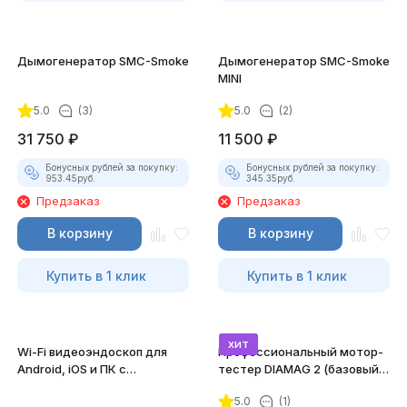
Дымогенератор SMC-Smoke
Дымогенератор SMC-Smoke
MINI
5.0
(3)
5.0
(2)
31 750
₽
11 500
₽
Бонусных рублей за покупку:
Бонусных рублей за покупку:
953.45
руб.
345.35
руб.
Предзаказ
Предзаказ
В корзину
В корзину
Купить в 1 клик
Купить в 1 клик
хит
Wi-Fi видеоэндоскоп для
Профессиональный мотор-
Android, iOS и ПК с
тестер DIAMAG 2 (базовый
насадками
комплект)
5.0
(1)