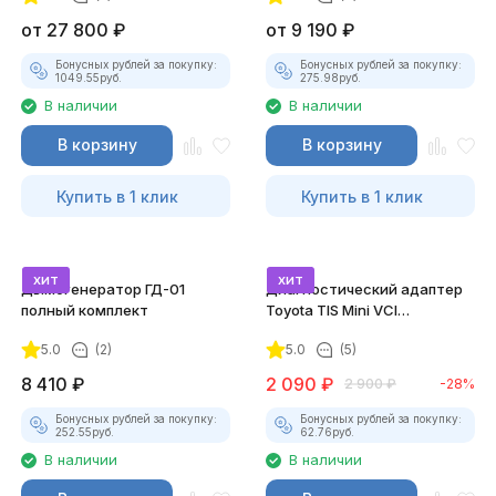
от
27 800
₽
от
9 190
₽
Бонусных рублей за покупку:
Бонусных рублей за покупку:
1049.55
руб.
275.98
руб.
В наличии
В наличии
В корзину
В корзину
Купить в 1 клик
Купить в 1 клик
хит
хит
Дымогенератор ГД-01
Диагностический адаптер
полный комплект
Toyota TIS Mini VCI
(Techstream)
5.0
(2)
5.0
(5)
8 410
₽
2 090
₽
2 900
₽
-28%
Бонусных рублей за покупку:
Бонусных рублей за покупку:
252.55
руб.
62.76
руб.
В наличии
В наличии