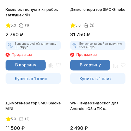
Комплект конусных пробок-
Дымогенератор SMC-Smoke
заглушек №1
5.0
(1)
5.0
(3)
2 790
₽
31 750
₽
Бонусных рублей за покупку:
Бонусных рублей за покупку:
83.78
руб.
953.45
руб.
Предзаказ
Предзаказ
В корзину
В корзину
Купить в 1 клик
Купить в 1 клик
Дымогенератор SMC-Smoke
Wi-Fi видеоэндоскоп для
MINI
Android, iOS и ПК с
насадками
5.0
(2)
11 500
₽
2 490
₽