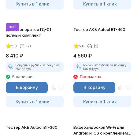
Купить в 1 клик
Купить в 1 клик
хит
Дымогенератор ГД-01
Тестер АКБ Autool BT-460
полный комплект
5.0
(2)
5.0
(2)
8 410
₽
4 560
₽
Бонусных рублей за покупку:
Бонусных рублей за покупку:
252.55
руб.
136.94
руб.
В наличии
Предзаказ
В корзину
В корзину
Купить в 1 клик
Купить в 1 клик
Тестер АКБ Autool BT-360
Видеоэндоскоп Wi-Fi для
Android и iOS с креплением