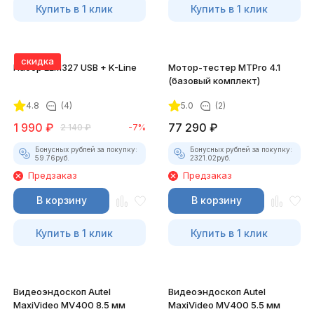
Купить в 1 клик
Купить в 1 клик
скидка
Набор ELM327 USB + K-Line
Мотор-тестер MTPro 4.1
(базовый комплект)
4.8
(4)
5.0
(2)
1 990
₽
77 290
₽
2 140
₽
-7%
Бонусных рублей за покупку:
Бонусных рублей за покупку:
59.76
руб.
2321.02
руб.
Предзаказ
Предзаказ
В корзину
В корзину
Купить в 1 клик
Купить в 1 клик
Видеоэндоскоп Autel
Видеоэндоскоп Autel
MaxiVideo MV400 8.5 мм
MaxiVideo MV400 5.5 мм