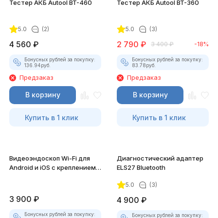
Тестер АКБ Autool BT-460
Тестер АКБ Autool BT-360
5.0
(2)
5.0
(3)
4 560
₽
2 790
₽
3 400
₽
-18%
Бонусных рублей за покупку:
Бонусных рублей за покупку:
136.94
руб.
83.78
руб.
Предзаказ
Предзаказ
В корзину
В корзину
Купить в 1 клик
Купить в 1 клик
Видеоэндоскоп Wi-Fi для
Диагностический адаптер
Android и iOS с креплением
ELS27 Bluetooth
для смартфона
5.0
(3)
3 900
₽
4 900
₽
Бонусных рублей за покупку:
Бонусных рублей за покупку: