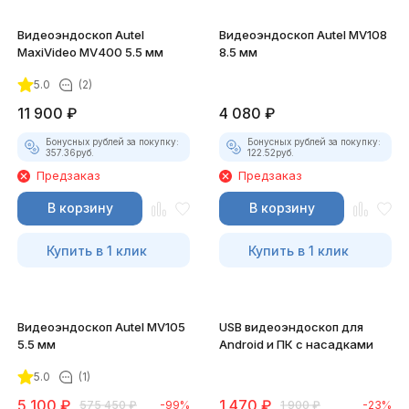
Видеоэндоскоп Autel
Видеоэндоскоп Autel MV108
MaxiVideo MV400 5.5 мм
8.5 мм
5.0
(2)
11 900
₽
4 080
₽
Бонусных рублей за покупку:
Бонусных рублей за покупку:
357.36
руб.
122.52
руб.
Предзаказ
Предзаказ
В корзину
В корзину
Купить в 1 клик
Купить в 1 клик
Видеоэндоскоп Autel MV105
USB видеоэндоскоп для
5.5 мм
Android и ПК с насадками
5.0
(1)
5 100
₽
1 470
₽
575 450
₽
-99%
1 900
₽
-23%