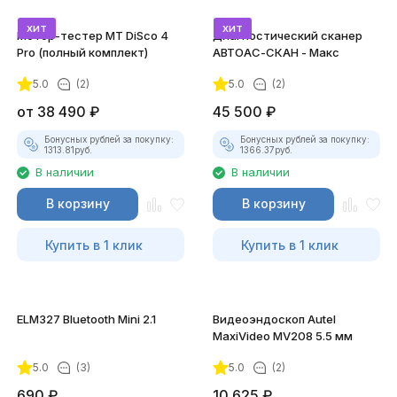
хит
хит
Мотор-тестер MT DiSco 4
Диагностический сканер
Pro (полный комплект)
АВТОАС-СКАН - Макс
5.0
(2)
5.0
(2)
покупателей
от
38 490
₽
45 500
₽
Бонусных рублей за покупку:
Бонусных рублей за покупку:
1313.81
руб.
1366.37
руб.
В наличии
В наличии
В корзину
В корзину
Купить в 1 клик
Купить в 1 клик
ELM327 Bluetooth Mini 2.1
Видеоэндоскоп Autel
MaxiVideo MV208 5.5 мм
5.0
(3)
5.0
(2)
690
₽
10 625
₽