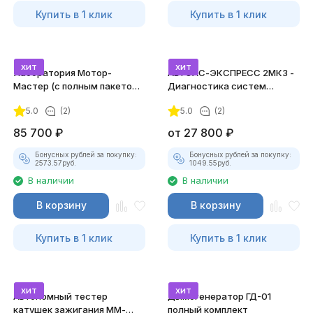
Купить в 1 клик
Купить в 1 клик
хит
хит
Лаборатория Мотор-
АВТОАС-ЭКСПРЕСС 2МК3 -
Мастер (с полным пакетом
Диагностика систем
лицензий)
зажигания
5.0
(2)
5.0
(2)
85 700
₽
от
27 800
₽
Бонусных рублей за покупку:
Бонусных рублей за покупку:
2573.57
руб.
1049.55
руб.
В наличии
В наличии
В корзину
В корзину
Купить в 1 клик
Купить в 1 клик
хит
хит
Автономный тестер
Дымогенератор ГД-01
катушек зажигания ММ-
полный комплект