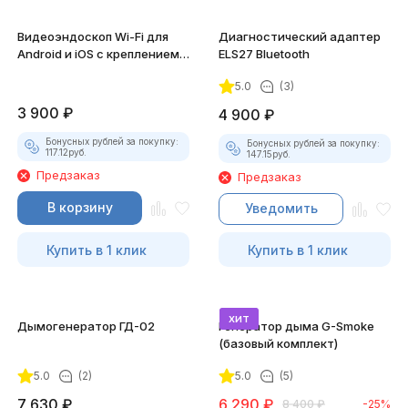
Видеоэндоскоп Wi-Fi для
Диагностический адаптер
Android и iOS с креплением
ELS27 Bluetooth
для смартфона
5.0
(3)
3 900
₽
4 900
₽
Бонусных рублей за покупку:
Бонусных рублей за покупку:
117.12
руб.
147.15
руб.
Предзаказ
Предзаказ
В корзину
Уведомить
Купить в 1 клик
Купить в 1 клик
хит
Дымогенератор ГД-02
Генератор дыма G-Smoke
(базовый комплект)
5.0
(2)
5.0
(5)
7 630
₽
6 290
₽
8 400
₽
-25%