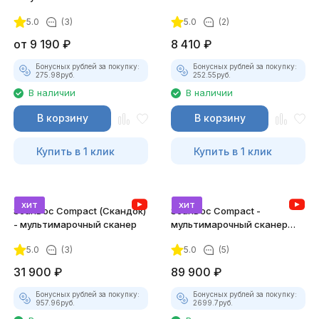
ТК-01 (v2) (полный
5.0
(3)
5.0
(2)
комплект)
от
9 190
₽
8 410
₽
Бонусных рублей за покупку:
Бонусных рублей за покупку:
275.98
руб.
252.55
руб.
В наличии
В наличии
В корзину
В корзину
Купить в 1 клик
Купить в 1 клик
хит
хит
ScanDoc Compact (Скандок)
ScanDoc Compact -
- мультимарочный сканер
мультимарочный сканер
(Полный)
5.0
(3)
5.0
(5)
31 900
₽
89 900
₽
Бонусных рублей за покупку:
Бонусных рублей за покупку:
957.96
руб.
2699.7
руб.