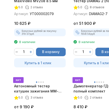
MaxiVideo MV208 8.5 мм
тестер DIAMAG 2 (п
максимальный ком
5.0
2 отзыва
5.0
8 отзывов
Артикул:
УТ000002079
Артикул:
DIAMAG2-7
10 625
₽
от
51 900
₽
Бонусных рублей за покупку:
Бонусных рублей за по
319.07
руб.
1558.56
руб.
В наличии
В наличии
В корзину
В к
Купить в 1 клик
Купить в 1 кли
хит
хит
Автономный тестер
Дымогенератор ГД
катушек зажигания ММ-
полный комплект
ТК-01 (v2) (полный
5.0
3 отзыва
5.0
2 отзыва
комплект)
от
9 190
₽
8 410
₽