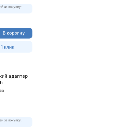
ей за покупку:
В корзину
 1 клик
кий адаптер
th
ва
ей за покупку: