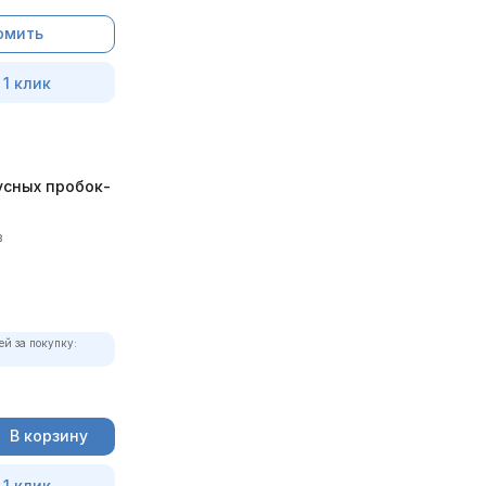
омить
 1 клик
усных пробок-
в
ей за покупку:
В корзину
 1 клик