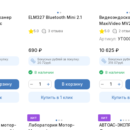
канер
ELM327 Bluetooth Mini 2.1
Видеоэндоско
с
MaxiVideo MV2
5.0
3 отзыва
5.0
2 отзы
Артикул:
УТ00
690
₽
10 625
₽
купку:
Бонусных рублей за покупку:
Бонусных рубл
20.72
руб.
319.07
руб.
В наличии
В наличии
орзину
В корзину
к
Купить в 1 клик
Купить в
хит
хит
 мотор-
Лаборатория Мотор-
АВТОАС-ЭКСПР