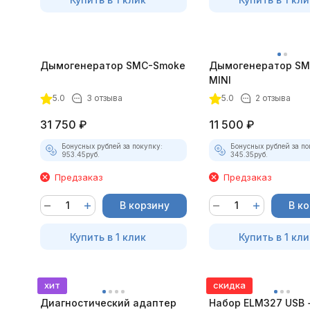
Дымогенератор SMC-Smoke
Дымогенератор SM
MINI
5.0
3 отзыва
5.0
2 отзыва
31 750
₽
11 500
₽
Бонусных рублей за покупку:
Бонусных рублей за по
953.45
руб.
345.35
руб.
Предзаказ
Предзаказ
В корзину
В к
Купить в 1 клик
Купить в 1 кли
хит
скидка
Диагностический адаптер
Набор ELM327 USB +