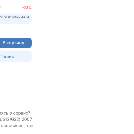
₽
-23%
ей за покупку:
44.14
В корзину
 1 клик
аясь в сервис?
R/G12/G22) 2007
тосервисов, так