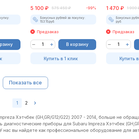
5 100
₽
1 470
₽
575 450
₽
-99%
1 900
купку:
Бонусных рублей за покупку:
Бонусных рубл
153.15
руб.
руб.
Предзаказ
Предзаказ
орзину
В корзину
к
Купить в 1 клик
Купить в
Показать все
1
2
mpreza Хэтчбек (GH,GR/G12/G22) 2007 - 2014, больше не обращ
ть диагностические приборы для Subaru Impreza Хэтчбек (GH,G
 У нас вы найдете как профессиональное оборудование для ав