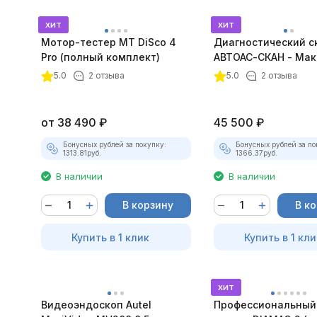
хит
хит
Мотор-тестер MT DiSco 4
Диагностический с
Pro (полный комплект)
АВТОАС-СКАН - Мак
покупателей
5.0
2 отзыва
5.0
2 отзыва
от
38 490
₽
45 500
₽
Бонусных рублей за покупку:
Бонусных рублей за по
1313.81
руб.
1366.37
руб.
В наличии
В наличии
В корзину
В к
Купить в 1 клик
Купить в 1 кли
хит
Видеоэндоскоп Autel
Профессиональный