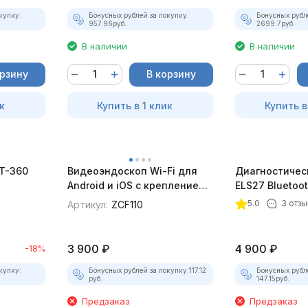
купку:
Бонусных рублей за покупку:
Бонусных рубл
957.96
руб.
2699.7
руб.
В наличии
В наличии
орзину
В корзину
к
Купить в 1 клик
Купить в
BT-360
Видеоэндоскоп Wi-Fi для
Диагностичес
Android и iOS с креплением
ELS27 Bluetoo
для смартфона
5.0
3 отзы
Артикул:
ZCF110
3 900
₽
4 900
₽
-18%
купку:
Бонусных рублей за покупку:
117.12
Бонусных рубл
руб.
147.15
руб.
Предзаказ
Предзаказ