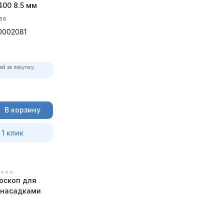
00 8.5 мм
ва
0002081
ей за покупку:
В корзину
 1 клик
оскоп для
с насадками