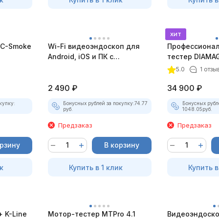
хит
C-Smoke
Wi-Fi видеоэндоскоп для
Профессионал
Android, iOS и ПК с
тестер DIAMAG
насадками
комплект)
5.0
1 отзы
2 490
₽
34 900
₽
купку:
Бонусных рублей за покупку:
74.77
Бонусных рубл
руб.
1048.05
руб.
Предзаказ
Предзаказ
орзину
В корзину
к
Купить в 1 клик
Купить в
 K-Line
Мотор-тестер MTPro 4.1
Видеоэндоско