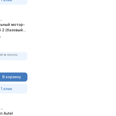
ьный мотор-
 2 (базовый
в
ей за покупку:
В корзину
 1 клик
п Autel