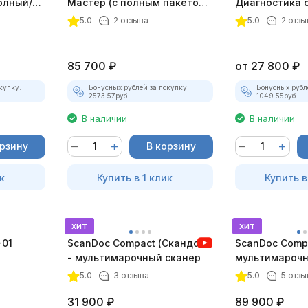
олный/
Мастер (с полным пакетом
Диагностика 
плект)
лицензий)
зажигания
5.0
2 отзыва
5.0
2 отзы
85 700
₽
от
27 800
₽
купку:
Бонусных рублей за покупку:
Бонусных рубл
2573.57
руб.
1049.55
руб.
В наличии
В наличии
орзину
В корзину
к
Купить в 1 клик
Купить в
хит
хит
-01
ScanDoc Compact (Скандок)
ScanDoc Compa
- мультимарочный сканер
мультимарочн
(Полный)
5.0
3 отзыва
5.0
5 отзы
31 900
₽
89 900
₽