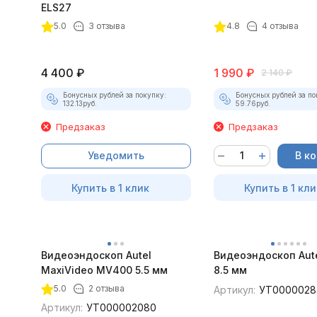
ELS27
5.0
3 отзыва
4.8
4 отзыва
4 400
₽
1 990
₽
2 140
₽
Бонусных рублей за покупку:
Бонусных рублей за по
132.13
руб.
59.76
руб.
Предзаказ
Предзаказ
Уведомить
В к
Купить в 1 клик
Купить в 1 кли
Видеоэндоскоп Autel
Видеоэндоскоп Aut
MaxiVideo MV400 5.5 мм
8.5 мм
5.0
2 отзыва
Артикул:
УТ0000028
Артикул:
УТ000002080