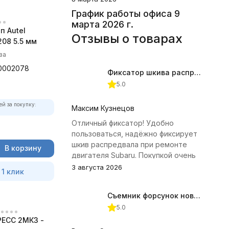
График работы офиса 9
марта 2026 г.
п Autel
Отзывы о товарах
08 5.5 мм
ва
0002078
Фиксатор шкива распредвала (Subaru) JTC-4409
5.0
ей за покупку:
Максим Кузнецов
Отличный фиксатор! Удобно
пользоваться, надёжно фиксирует
шкив распредвала при ремонте
В корзину
двигателя Subaru. Покупкой очень
доволен.
3 августа 2026
 1 клик
Съемник форсунок новых дизельных двигателей Jonnesway
5.0
ЕСС 2МК3 -