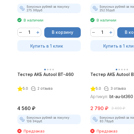
Бонусных рублей за покупку:
Бонусных рублей за по
275.98
руб.
252.55
руб.
В наличии
В наличии
В корзину
В к
Купить в 1 клик
Купить в 1 кли
Тестер АКБ Autool BT-460
Тестер АКБ Autool 
5.0
2 отзыва
5.0
3 отзыва
Артикул:
bt-au-bt360
4 560
₽
2 790
₽
3 400
₽
Бонусных рублей за покупку:
Бонусных рублей за по
136.94
руб.
83.78
руб.
Предзаказ
Предзаказ