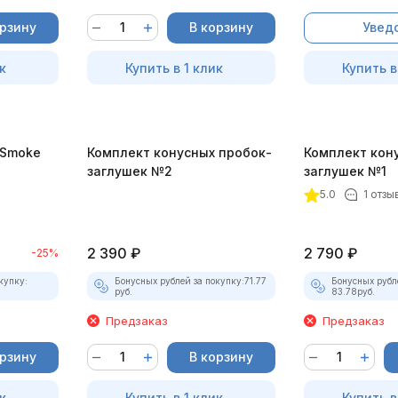
орзину
В корзину
Увед
к
Купить в 1 клик
Купить в
-Smoke
Комплект конусных пробок-
Комплект кон
)
заглушек №2
заглушек №1
5.0
1 отзы
2 390
₽
2 790
₽
-25%
купку:
Бонусных рублей за покупку:
71.77
Бонусных рубл
руб.
83.78
руб.
Предзаказ
Предзаказ
орзину
В корзину
к
Купить в 1 клик
Купить в