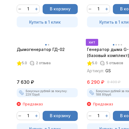
В корзину
В к
Купить в 1 клик
Купить в 1 кли
хит
Дымогенератор ГД-02
Генератор дыма G
(базовый комплект
5.0
2 отзыва
5.0
5 отзывов
Артикул:
GS
7 630
₽
6 290
₽
8 400
₽
Бонусных рублей за покупку:
Бонусных рублей за по
229.13
руб.
188.89
руб.
Предзаказ
Предзаказ
В корзину
В к
Купить в 1 клик
Купить в 1 кли