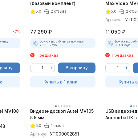
(базовый комплект)
MaxiVideo MV4
5.0
2 отзыва
5.0
2 отзы
Артикул:
УТ00
77 290
₽
11 050
₽
-7%
купку:
Бонусных рублей за покупку:
Бонусных рубл
2321.02
руб.
331.83
руб.
Предзаказ
Предзаказ
орзину
В корзину
к
Купить в 1 клик
Купить в
el MV108
Видеоэндоскоп Autel MV105
USB видеоэнд
5.5 мм
Android и ПК 
5.0
1 отзыв
48
Артикул:
УТ000002851