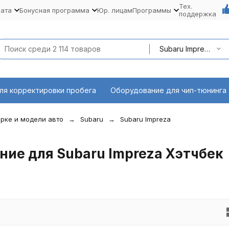
Тех.
лата
Бонусная программа
Юр. лицам
Программы
поддержка
Subaru Impreza Хэтчбек (GH,GR/G12/G22) 2007 - 2014
ля корректировки пробега
Оборудование для чип-тюнинга
рке и модели авто
Subaru
Subaru Impreza
ие для Subaru Impreza Хэтчбек