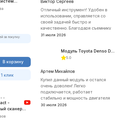
систем
Виктор Сергеев
ва
Отличный инструмент! Удобен в
использовании, справляется со
своей задачей быстро и
качественно. Благодаря съемнику
удалось избежать лишних хлопот с
31 июля 2026
ей за покупку:
демонтажем головки блока
цилиндров.
Модуль Toyota Denso Diesel 2.8D для ChipTuningPRO
5.0
В корзину
Артем Михайлов
 1 клик
Купил данный модуль и остался
очень доволен! Легко
подключается, работает
стабильно и мощность двигателя
ct -
заметно увеличилась. Рекомендую
30 июля 2026
ый сканер
всем, кто занимается тюнингом
Toyota.
вов