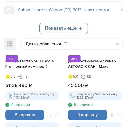
Subaru Impreza Wagon (GP) 2012 - наст. время
Показать ещё
Дата добавления
хит
хит
Мотор-тестер MT DiSco 4
Диагностический сканер
Pro (полный комплект)
АВТОАС-СКАН - Макс
5.0
(2)
5.0
(2)
покупателей
от
38 490
₽
45 500
₽
Бонусных рублей за покупку:
Бонусных рублей за покупку:
1313.81
руб.
1366.37
руб.
В наличии
В наличии
В корзину
В корзину