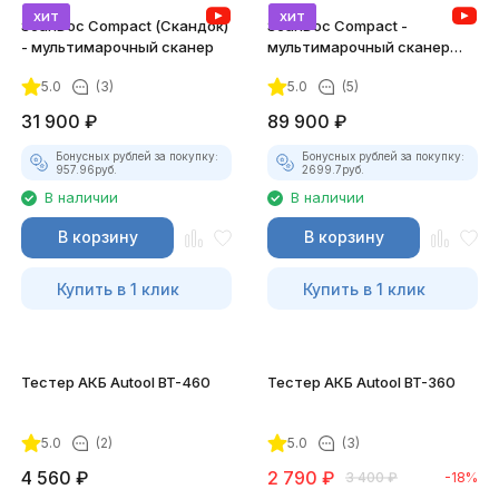
хит
хит
ScanDoc Compact (Скандок)
ScanDoc Compact -
- мультимарочный сканер
мультимарочный сканер
(Полный)
5.0
(3)
5.0
(5)
31 900
₽
89 900
₽
Бонусных рублей за покупку:
Бонусных рублей за покупку:
957.96
руб.
2699.7
руб.
В наличии
В наличии
В корзину
В корзину
Купить в 1 клик
Купить в 1 клик
Тестер АКБ Autool BT-460
Тестер АКБ Autool BT-360
5.0
(2)
5.0
(3)
4 560
₽
2 790
₽
3 400
₽
-18%