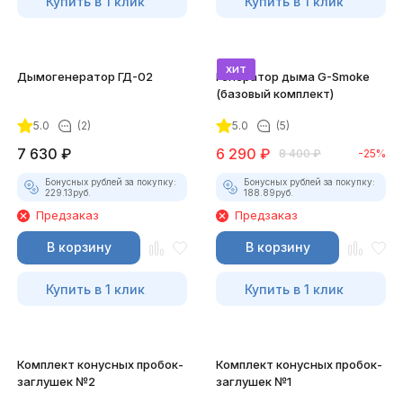
Купить в 1 клик
Купить в 1 клик
хит
Дымогенератор ГД-02
Генератор дыма G-Smoke
(базовый комплект)
5.0
(2)
5.0
(5)
7 630
₽
6 290
₽
8 400
₽
-25%
Бонусных рублей за покупку:
Бонусных рублей за покупку:
229.13
руб.
188.89
руб.
Предзаказ
Предзаказ
В корзину
В корзину
Купить в 1 клик
Купить в 1 клик
Комплект конусных пробок-
Комплект конусных пробок-
заглушек №2
заглушек №1