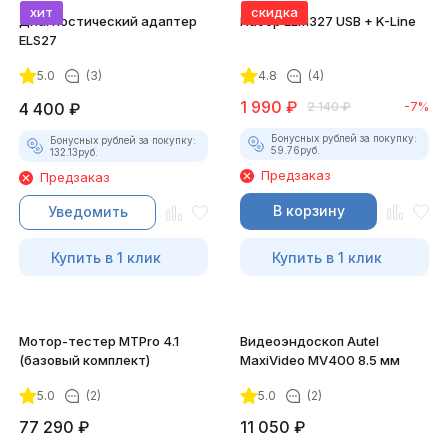
хит
скидка
Диагностический адаптер
Набор ELM327 USB + K-Line
ELS27
5.0
(3)
4.8
(4)
1 990
₽
4 400
₽
2 140
₽
-7%
Бонусных рублей за покупку:
Бонусных рублей за покупку:
59.76
руб.
132.13
руб.
Предзаказ
Предзаказ
В корзину
Уведомить
Купить в 1 клик
Купить в 1 клик
Мотор-тестер MTPro 4.1
Видеоэндоскоп Autel
(базовый комплект)
MaxiVideo MV400 8.5 мм
5.0
(2)
5.0
(2)
77 290
₽
11 050
₽