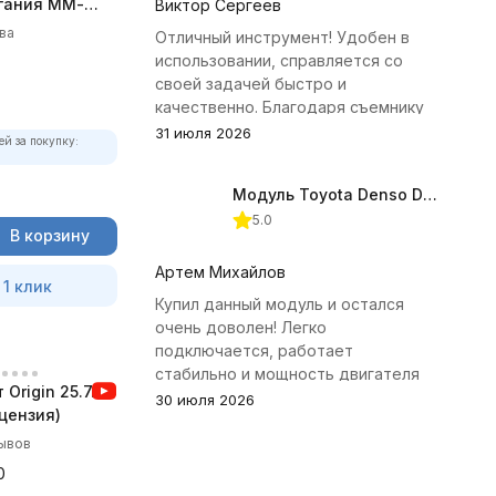
гания ММ-
Виктор Сергеев
олный
ва
Отличный инструмент! Удобен в
использовании, справляется со
своей задачей быстро и
качественно. Благодаря съемнику
удалось избежать лишних хлопот с
31 июля 2026
ей за покупку:
демонтажем головки блока
цилиндров.
Модуль Toyota Denso Diesel 2.8D для ChipTuningPRO
5.0
В корзину
Артем Михайлов
 1 клик
Купил данный модуль и остался
очень доволен! Легко
подключается, работает
стабильно и мощность двигателя
Origin 25.7.0
заметно увеличилась. Рекомендую
30 июля 2026
цензия)
всем, кто занимается тюнингом
Toyota.
зывов
0