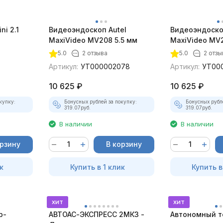
ni 2.1
Видеоэндоскоп Autel
Видеоэндоско
MaxiVideo MV208 5.5 мм
MaxiVideo MV2
5.0
2 отзыва
5.0
2 отзы
Артикул:
УТ000002078
Артикул:
УТ00
10 625
₽
10 625
₽
купку:
Бонусных рублей за покупку:
Бонусных рубл
319.07
руб.
319.07
руб.
В наличии
В наличии
орзину
В корзину
к
Купить в 1 клик
Купить в
хит
хит
р-
АВТОАС-ЭКСПРЕСС 2МК3 -
Автономный т