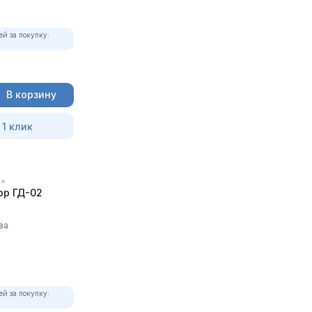
ей за покупку:
В корзину
 1 клик
р ГД-02
ва
ей за покупку: