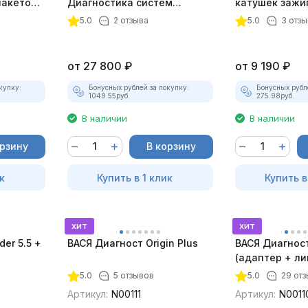
пакетом
Диагностика систем
катушек зажи
зажигания
ТК-01 (v2) (п
5.0
2 отзыва
5.0
3 отзы
комплект)
от
27 800
₽
от
9 190
₽
купку:
Бонусных рублей за покупку:
Бонусных рубл
1049.55
руб.
275.98
руб.
В наличии
В наличии
орзину
В корзину
к
Купить в 1 клик
Купить в
хит
хит
er 5.5 +
ВАСЯ Диагност Origin Plus
ВАСЯ Диагност 
(адаптер + ли
5.0
5 отзывов
5.0
29 от
Артикул:
N00111
Артикул:
N0011