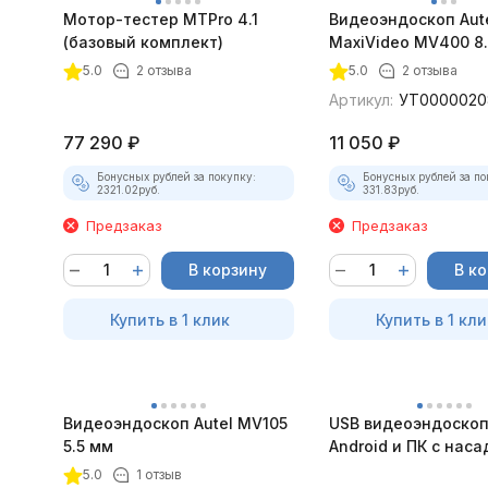
Мотор-тестер MTPro 4.1
Видеоэндоскоп Aut
(базовый комплект)
MaxiVideo MV400 8
5.0
2 отзыва
5.0
2 отзыва
Артикул:
УТ0000020
77 290
₽
11 050
₽
Бонусных рублей за покупку:
Бонусных рублей за по
2321.02
руб.
331.83
руб.
Предзаказ
Предзаказ
В корзину
В к
Купить в 1 клик
Купить в 1 кли
Видеоэндоскоп Autel MV105
USB видеоэндоскоп
5.5 мм
Android и ПК с нас
5.0
1 отзыв