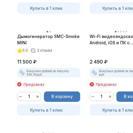
Купить в 1 клик
Купить в 1 кли
Дымогенератор SMC-Smoke
Wi-Fi видеоэндоск
MINI
Android, iOS и ПК с
насадками
5.0
2 отзыва
11 500
₽
2 490
₽
Бонусных рублей за покупку:
Бонусных рублей за по
345.35
руб.
руб.
Предзаказ
Предзаказ
В корзину
В к
Купить в 1 клик
Купить в 1 кли