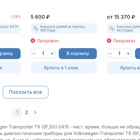
5 600
₽
от
15 370
₽
-23%
купку:
44.14
Бонусных рублей за покупку:
Бонусных рубл
168.17
руб.
461.56
руб.
Предзаказ
Предзаказ
орзину
В корзину
к
Купить в 1 клик
Купить в
Показать все
1
2
n Transporter T6 (SF,SG) 04.15 - наст. время, больше не обра
 диагностические приборы для Volkswagen Transporter T6 (SF,S
ельно. У нас вы найдете как профессиональное оборудование 