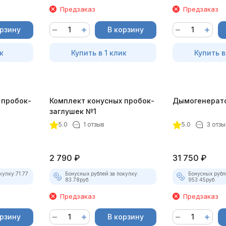
Предзаказ
Предзаказ
орзину
В корзину
к
Купить в 1 клик
Купить в
 пробок-
Комплект конусных пробок-
Дымогенерат
заглушек №1
5.0
1 отзыв
5.0
3 отзы
2 790
₽
31 750
₽
купку:
71.77
Бонусных рублей за покупку:
Бонусных рубл
83.78
руб.
953.45
руб.
Предзаказ
Предзаказ
орзину
В корзину