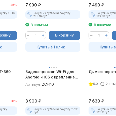
7 990
₽
7 490
₽
-45%
купку:
59.16
Бонусных рублей за покупку:
Бонусных рубл
239.94
руб.
224.92
руб.
В наличии
В наличии
орзину
В корзину
к
Купить в 1 клик
Купить в
BT-360
Видеоэндоскоп Wi-Fi для
Дымогенерато
Android и iOS с креплением
для смартфона
5.0
2 отзы
Артикул:
ZCF110
3 900
₽
7 630
₽
-18%
купку:
Бонусных рублей за покупку:
117.12
Бонусных рубл
руб.
229.13
руб.