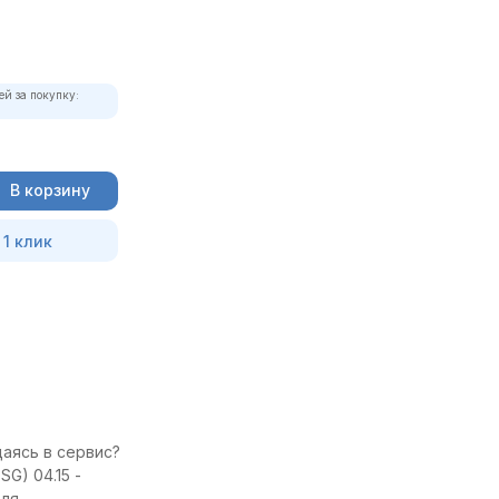
ей за покупку:
В корзину
 1 клик
щаясь в сервис?
G) 04.15 -
для