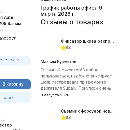
График работы офиса 9
марта 2026 г.
п Autel
Отзывы о товарах
08 8.5 мм
ва
0002079
Фиксатор шкива распредвала (Subaru) JTC-4409
5.0
ей за покупку:
Максим Кузнецов
Отличный фиксатор! Удобно
пользоваться, надёжно фиксирует
шкив распредвала при ремонте
В корзину
двигателя Subaru. Покупкой очень
доволен.
3 августа 2026
 1 клик
Съемник форсунок новых дизельных двигателей Jonnesway
5.0
естер