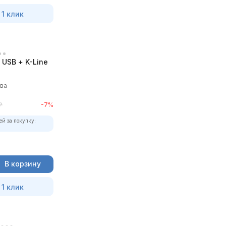
 1 клик
USB + K-Line
ыва
₽
-7%
ей за покупку:
В корзину
 1 клик