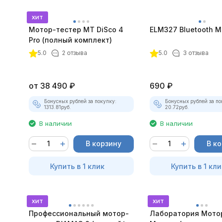
хит
Мотор-тестер MT DiSco 4
ELM327 Bluetooth Mi
Pro (полный комплект)
покупателей
5.0
2 отзыва
5.0
3 отзыва
от
38 490
₽
690
₽
Бонусных рублей за покупку:
Бонусных рублей за по
1313.81
руб.
20.72
руб.
В наличии
В наличии
В корзину
В к
Купить в 1 клик
Купить в 1 кли
хит
хит
Профессиональный мотор-
Лаборатория Мото