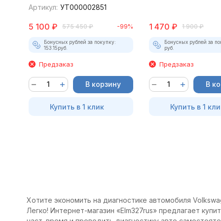
Артикул:
УТ000002851
5 100
₽
1 470
₽
575 450
₽
-99%
1 900
₽
Бонусных рублей за покупку:
Бонусных рублей за по
153.15
руб.
руб.
Предзаказ
Предзаказ
В корзину
В к
Купить в 1 клик
Купить в 1 кли
Хотите экономить на диагностике автомобиля Volkswage
Легко! Интернет-магазин «Elm327rus» предлагает купить
наст. время и проводить диагностику авто самостоят