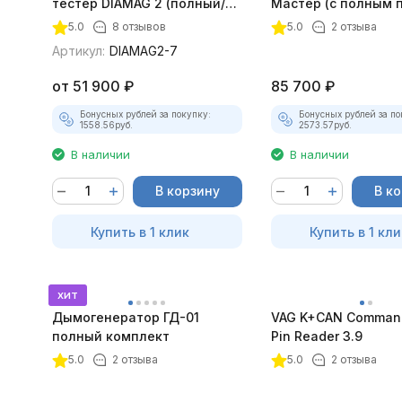
тестер DIAMAG 2 (полный/
Мастер (с полным 
максимальный комплект)
лицензий)
5.0
8 отзывов
5.0
2 отзыва
Артикул:
DIAMAG2-7
от
51 900
₽
85 700
₽
Бонусных рублей за покупку:
Бонусных рублей за по
1558.56
руб.
2573.57
руб.
В наличии
В наличии
В корзину
В к
Купить в 1 клик
Купить в 1 кли
хит
Дымогенератор ГД-01
VAG K+CAN Command
полный комплект
Pin Reader 3.9
5.0
2 отзыва
5.0
2 отзыва