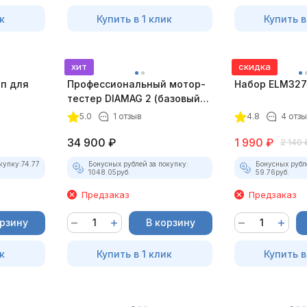
к
Купить в 1 клик
Купить в
хит
скидка
оп для
Профессиональный мотор-
Набор ELM327 
тестер DIAMAG 2 (базовый
комплект)
5.0
1 отзыв
4.8
4 отз
34 900
₽
1 990
₽
2 140
купку:
74.77
Бонусных рублей за покупку:
Бонусных рубл
1048.05
руб.
59.76
руб.
Предзаказ
Предзаказ
орзину
В корзину
к
Купить в 1 клик
Купить в