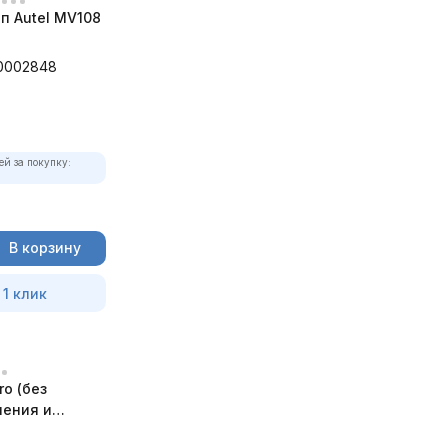
п Autel MV108
0002848
ей за покупку:
В корзину
 1 клик
ro (без
ления и