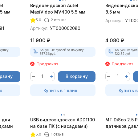
el
Видеоэндоскоп Autel
Видеоэндоско
.5 мм
MaxiVideo MV400 5.5 мм
8.5 мм
5.0
2 отзыва
Артикул:
УТ00
81
Артикул:
УТ000002080
11 900
₽
4 080
₽
купку:
Бонусных рублей за покупку:
Бонусных рубл
357.36
руб.
122.52
руб.
Предзаказ
Предзаказ
орзину
В корзину
к
Купить в 1 клик
Купить в
 для
USB видеоэндоскоп ADD1100
MT DiSco 2.5 P
адками
на базе ПК (с насадками)
датчиков дав
разрежения)
5.0
1 отзыв