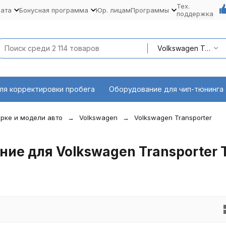
Тех.
лата
Бонусная программа
Юр. лицам
Программы
поддержка
Volkswagen Transporter T6 (SF,SG) 04.15 - наст. время
ля корректировки пробега
Оборудование для чип-тюнинга
рке и модели авто
Volkswagen
Volkswagen Transporter
ие для Volkswagen Transporter 