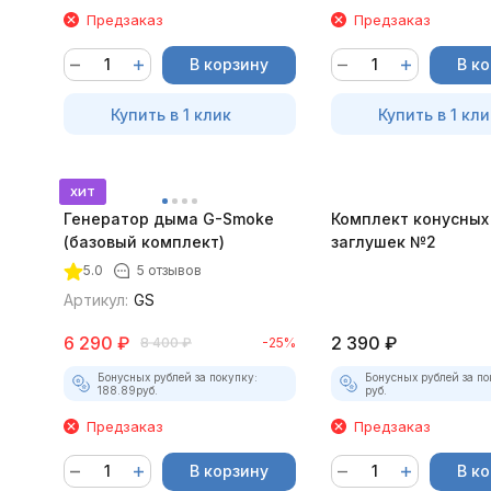
Предзаказ
Предзаказ
В корзину
В к
Купить в 1 клик
Купить в 1 кли
хит
Генератор дыма G-Smoke
Комплект конусных
(базовый комплект)
заглушек №2
5.0
5 отзывов
Артикул:
GS
6 290
₽
2 390
₽
8 400
₽
-25%
Бонусных рублей за покупку:
Бонусных рублей за по
188.89
руб.
руб.
Предзаказ
Предзаказ
В корзину
В к