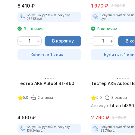
8 410
₽
1 970
₽
3 600
₽
Бонусных рублей за покупку:
Бонусных рублей за по
252.55
руб.
руб.
В наличии
В наличии
В корзину
В к
Купить в 1 клик
Купить в 1 кли
Тестер АКБ Autool BT-460
Тестер АКБ Autool 
5.0
2 отзыва
5.0
3 отзыва
Артикул:
bt-au-bt360
4 560
₽
2 790
₽
3 400
₽
Бонусных рублей за покупку:
Бонусных рублей за по
136.94
руб.
83.78
руб.