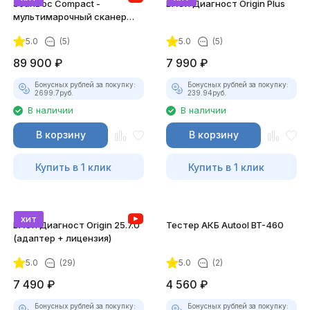
ScanDoc Compact -
ВАСЯ Диагност Origin Plus
мультимарочный сканер
(Полный)
5.0
(5)
5.0
(5)
89 900
₽
7 990
₽
Бонусных рублей за покупку:
Бонусных рублей за покупку:
2699.7
руб.
239.94
руб.
В наличии
В наличии
В корзину
В корзину
Купить в 1 клик
Купить в 1 клик
хит
ВАСЯ Диагност Origin 25.7.0
Тестер АКБ Autool BT-460
(адаптер + лицензия)
5.0
(29)
5.0
(2)
7 490
₽
4 560
₽
Бонусных рублей за покупку:
Бонусных рублей за покупку: