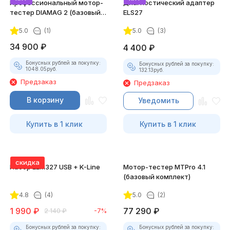
Профессиональный мотор-
Диагностический адаптер
тестер DIAMAG 2 (базовый
ELS27
комплект)
5.0
(1)
5.0
(3)
34 900
₽
4 400
₽
Бонусных рублей за покупку:
Бонусных рублей за покупку:
1048.05
руб.
132.13
руб.
Предзаказ
Предзаказ
В корзину
Уведомить
Купить в 1 клик
Купить в 1 клик
скидка
Набор ELM327 USB + K-Line
Мотор-тестер MTPro 4.1
(базовый комплект)
4.8
(4)
5.0
(2)
1 990
₽
77 290
₽
2 140
₽
-7%
Бонусных рублей за покупку:
Бонусных рублей за покупку: