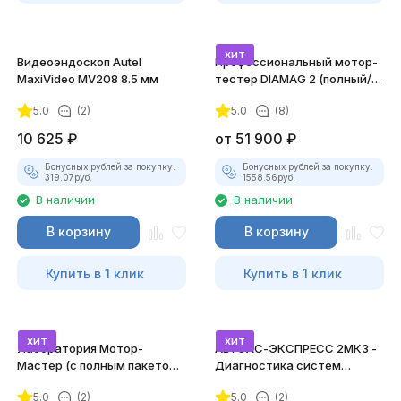
хит
Видеоэндоскоп Autel
Профессиональный мотор-
MaxiVideo MV208 8.5 мм
тестер DIAMAG 2 (полный/
максимальный комплект)
5.0
(2)
5.0
(8)
10 625
₽
от
51 900
₽
Бонусных рублей за покупку:
Бонусных рублей за покупку:
319.07
руб.
1558.56
руб.
В наличии
В наличии
В корзину
В корзину
Купить в 1 клик
Купить в 1 клик
хит
хит
Лаборатория Мотор-
АВТОАС-ЭКСПРЕСС 2МК3 -
Мастер (с полным пакетом
Диагностика систем
лицензий)
зажигания
5.0
(2)
5.0
(2)