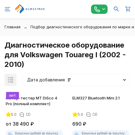
Главная
Подбор диагностического оборудования по марке и
Диагностическое оборудование
для Volkswagen Touareg I (2002 -
2010)
Дата добавления
хит
Мотор-тестер MT DiSco 4
ELM327 Bluetooth Mini 2.1
Pro (полный комплект)
5.0
(2)
5.0
(3)
покупателей
от
38 490
₽
690
₽
Бонусных рублей за покупку:
Бонусных рублей за покупку: