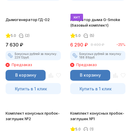
хит
Дымогенератор ГД-02
Генератор дыма G-Smoke
(базовый комплект)
5.0
(2)
5.0
(5)
7 630
₽
6 290
₽
8 400
₽
-25%
Бонусных рублей за покупку:
Бонусных рублей за покупку:
229.13
руб.
188.89
руб.
Предзаказ
Предзаказ
В корзину
В корзину
Купить в 1 клик
Купить в 1 клик
Комплект конусных пробок-
Комплект конусных пробок-
заглушек №2
заглушек №1
5.0
(1)