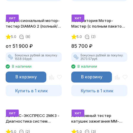
хит
хит
Профессиональный мотор-
Лаборатория Мотор-
тестер DIAMAG 2 (полный/
Мастер (с полным пакетом
максимальный комплект)
лицензий)
5.0
(8)
5.0
(2)
от
51 900
₽
85 700
₽
Бонусных рублей за покупку:
Бонусных рублей за покупку:
1558.56
руб.
2573.57
руб.
В наличии
В наличии
В корзину
В корзину
Купить в 1 клик
Купить в 1 клик
хит
хит
АВТОАС-ЭКСПРЕСС 2МК3 -
Автономный тестер
Диагностика систем
катушек зажигания ММ-
зажигания
ТК-01 (v2) (полный
5.0
(2)
5.0
(3)
комплект)