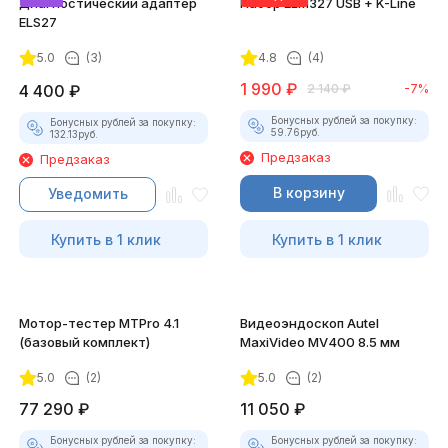
Диагностический адаптер
Набор ELM327 USB + K-Line
ELS27
5.0
(3)
4.8
(4)
1 990
₽
4 400
₽
2 140
₽
-7%
Бонусных рублей за покупку:
Бонусных рублей за покупку:
59.76
руб.
132.13
руб.
Предзаказ
Предзаказ
В корзину
Уведомить
Купить в 1 клик
Купить в 1 клик
Мотор-тестер MTPro 4.1
Видеоэндоскоп Autel
(базовый комплект)
MaxiVideo MV400 8.5 мм
5.0
(2)
5.0
(2)
77 290
₽
11 050
₽
Бонусных рублей за покупку:
Бонусных рублей за покупку: