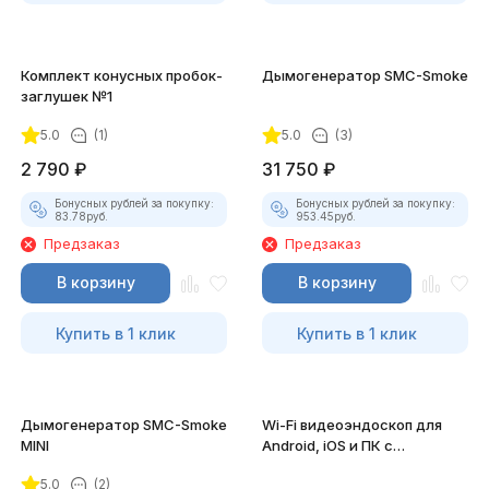
Комплект конусных пробок-
Дымогенератор SMC-Smoke
заглушек №1
5.0
(1)
5.0
(3)
2 790
₽
31 750
₽
Бонусных рублей за покупку:
Бонусных рублей за покупку:
83.78
руб.
953.45
руб.
Предзаказ
Предзаказ
В корзину
В корзину
Купить в 1 клик
Купить в 1 клик
Дымогенератор SMC-Smoke
Wi-Fi видеоэндоскоп для
MINI
Android, iOS и ПК с
насадками
5.0
(2)