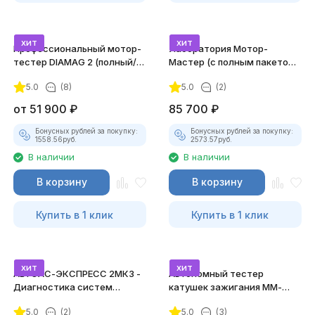
хит
хит
Профессиональный мотор-
Лаборатория Мотор-
тестер DIAMAG 2 (полный/
Мастер (с полным пакетом
максимальный комплект)
лицензий)
5.0
(8)
5.0
(2)
от
51 900
₽
85 700
₽
Бонусных рублей за покупку:
Бонусных рублей за покупку:
1558.56
руб.
2573.57
руб.
В наличии
В наличии
В корзину
В корзину
Купить в 1 клик
Купить в 1 клик
хит
хит
АВТОАС-ЭКСПРЕСС 2МК3 -
Автономный тестер
Диагностика систем
катушек зажигания ММ-
зажигания
ТК-01 (v2) (полный
5.0
(2)
5.0
(3)
комплект)