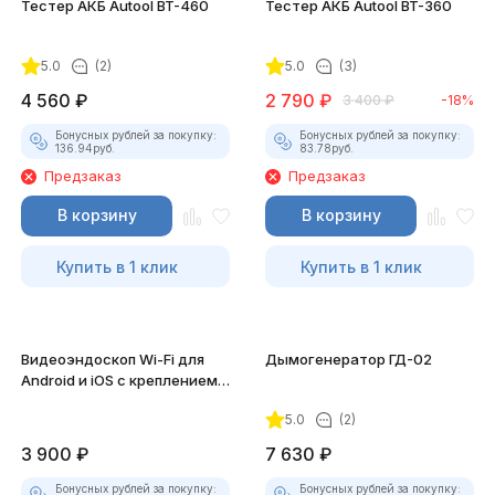
Тестер АКБ Autool BT-460
Тестер АКБ Autool BT-360
5.0
(2)
5.0
(3)
4 560
₽
2 790
₽
3 400
₽
-18%
Бонусных рублей за покупку:
Бонусных рублей за покупку:
136.94
руб.
83.78
руб.
Предзаказ
Предзаказ
В корзину
В корзину
Купить в 1 клик
Купить в 1 клик
Видеоэндоскоп Wi-Fi для
Дымогенератор ГД-02
Android и iOS с креплением
для смартфона
5.0
(2)
3 900
₽
7 630
₽
Бонусных рублей за покупку:
Бонусных рублей за покупку: