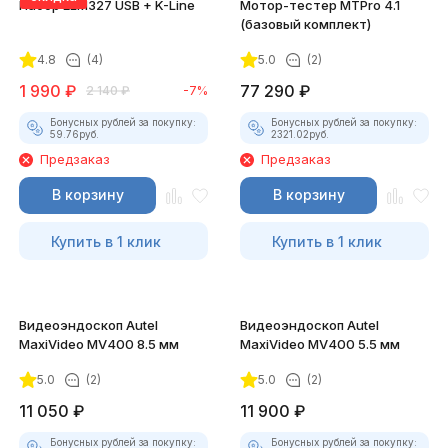
Набор ELM327 USB + K-Line
Мотор-тестер MTPro 4.1
(базовый комплект)
4.8
(4)
5.0
(2)
1 990
₽
77 290
₽
2 140
₽
-7%
Бонусных рублей за покупку:
Бонусных рублей за покупку:
59.76
руб.
2321.02
руб.
Предзаказ
Предзаказ
В корзину
В корзину
Купить в 1 клик
Купить в 1 клик
Видеоэндоскоп Autel
Видеоэндоскоп Autel
MaxiVideo MV400 8.5 мм
MaxiVideo MV400 5.5 мм
5.0
(2)
5.0
(2)
11 050
₽
11 900
₽
Бонусных рублей за покупку:
Бонусных рублей за покупку: