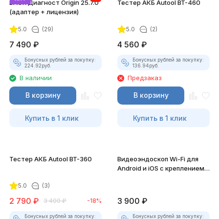
ВАСЯ Диагност Origin 25.7.0
Тестер АКБ Autool BT-460
(адаптер + лицензия)
5.0
(29)
5.0
(2)
7 490
₽
4 560
₽
Бонусных рублей за покупку:
Бонусных рублей за покупку:
224.92
руб.
136.94
руб.
В наличии
Предзаказ
В корзину
В корзину
Купить в 1 клик
Купить в 1 клик
Тестер АКБ Autool BT-360
Видеоэндоскоп Wi-Fi для
Android и iOS с креплением
для смартфона
5.0
(3)
2 790
₽
3 900
₽
3 400
₽
-18%
Бонусных рублей за покупку:
Бонусных рублей за покупку: