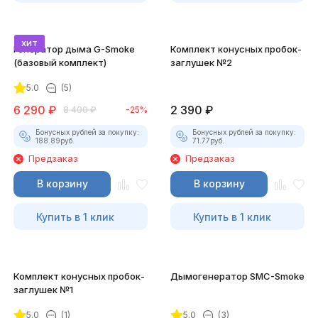
хит
Генератор дыма G-Smoke
Комплект конусных пробок-
(базовый комплект)
заглушек №2
5.0
(5)
6 290
₽
2 390
₽
8 400
₽
-25%
Бонусных рублей за покупку:
Бонусных рублей за покупку:
188.89
руб.
71.77
руб.
Предзаказ
Предзаказ
В корзину
В корзину
Купить в 1 клик
Купить в 1 клик
Комплект конусных пробок-
Дымогенератор SMC-Smoke
заглушек №1
5.0
(1)
5.0
(3)