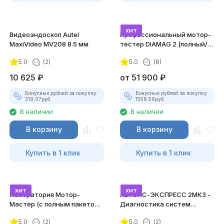
хит
Видеоэндоскоп Autel
Профессиональный мотор-
MaxiVideo MV208 8.5 мм
тестер DIAMAG 2 (полный/
максимальный комплект)
5.0
(2)
5.0
(8)
10 625
₽
от
51 900
₽
Бонусных рублей за покупку:
Бонусных рублей за покупку:
319.07
руб.
1558.56
руб.
В наличии
В наличии
В корзину
В корзину
Купить в 1 клик
Купить в 1 клик
хит
хит
Лаборатория Мотор-
АВТОАС-ЭКСПРЕСС 2МК3 -
Мастер (с полным пакетом
Диагностика систем
лицензий)
зажигания
5.0
(2)
5.0
(2)