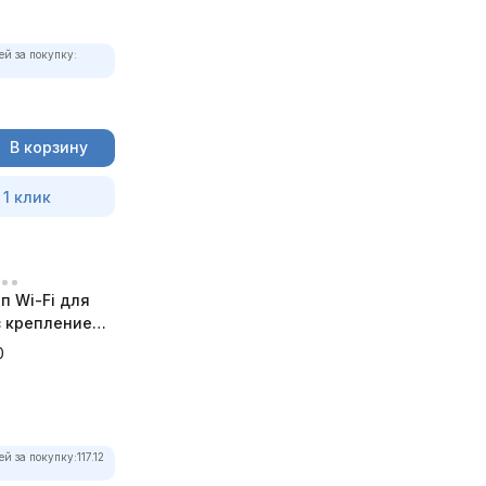
ей за покупку:
В корзину
 1 клик
п Wi-Fi для
 с креплением
а
0
ей за покупку:
117.12