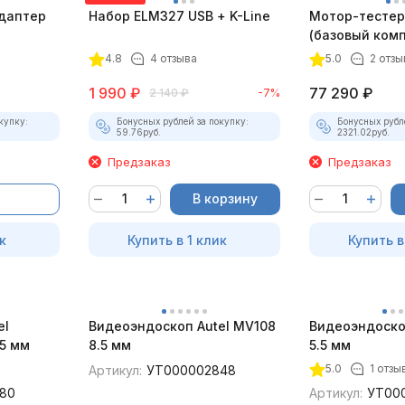
даптер
Набор ELM327 USB + K-Line
Мотор-тестер 
(базовый комп
4.8
4 отзыва
5.0
2 отзы
1 990
₽
77 290
₽
2 140
₽
-7%
купку:
Бонусных рублей за покупку:
Бонусных рубл
59.76
руб.
2321.02
руб.
Предзаказ
Предзаказ
В корзину
к
Купить в 1 клик
Купить в
el
Видеоэндоскоп Autel MV108
Видеоэндоско
5 мм
8.5 мм
5.5 мм
5.0
1 отзы
Артикул:
УТ000002848
80
Артикул:
УТ00