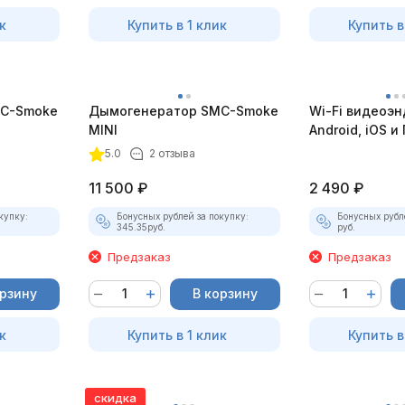
к
Купить в 1 клик
Купить в
C-Smoke
Дымогенератор SMC-Smoke
Wi-Fi видеоэн
MINI
Android, iOS и 
насадками
5.0
2 отзыва
11 500
₽
2 490
₽
купку:
Бонусных рублей за покупку:
Бонусных рубл
345.35
руб.
руб.
Предзаказ
Предзаказ
орзину
В корзину
к
Купить в 1 клик
Купить в
скидка