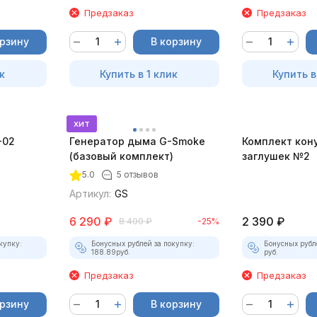
Предзаказ
Предзаказ
орзину
В корзину
к
Купить в 1 клик
Купить в
хит
-02
Генератор дыма G-Smoke
Комплект кон
(базовый комплект)
заглушек №2
5.0
5 отзывов
Артикул:
GS
6 290
₽
2 390
₽
8 400
₽
-25%
купку:
Бонусных рублей за покупку:
Бонусных рубл
188.89
руб.
руб.
Предзаказ
Предзаказ
орзину
В корзину