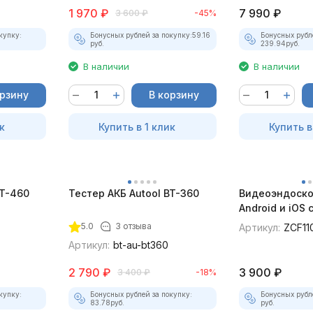
1 970
₽
7 990
₽
3 600
₽
-45%
купку:
Бонусных рублей за покупку:
59.16
Бонусных рубл
руб.
239.94
руб.
В наличии
В наличии
орзину
В корзину
к
Купить в 1 клик
Купить в
BT-460
Тестер АКБ Autool BT-360
Видеоэндоско
Android и iOS
для смартфон
5.0
3 отзыва
Артикул:
ZCF11
Артикул:
bt-au-bt360
2 790
₽
3 900
₽
3 400
₽
-18%
купку:
Бонусных рублей за покупку:
Бонусных рубл
83.78
руб.
руб.