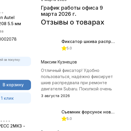
График работы офиса 9
марта 2026 г.
п Autel
Отзывы о товарах
08 5.5 мм
ва
0002078
Фиксатор шкива распредвала (Subaru) JTC-4409
5.0
ей за покупку:
Максим Кузнецов
Отличный фиксатор! Удобно
пользоваться, надёжно фиксирует
шкив распредвала при ремонте
В корзину
двигателя Subaru. Покупкой очень
доволен.
3 августа 2026
 1 клик
Съемник форсунок новых дизельных двигателей Jonnesway
5.0
ЕСС 2МК3 -