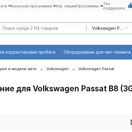
Тех.
лата
Бонусная программа
Юр. лицам
Программы
поддержка
Volkswagen Passat B8 (3G2) 2014 - 2020
ля корректировки пробега
Оборудование для чип-тюнинга
рке и модели авто
Volkswagen
Volkswagen Passat
ие для Volkswagen Passat B8 (3G