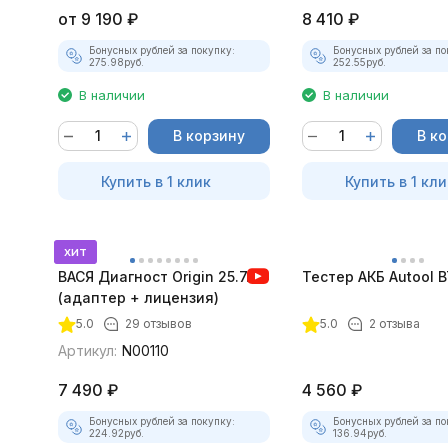
от
9 190
₽
8 410
₽
Бонусных рублей за покупку:
Бонусных рублей за по
275.98
руб.
252.55
руб.
В наличии
В наличии
В корзину
В к
Купить в 1 клик
Купить в 1 кли
хит
ВАСЯ Диагност Origin 25.7.0
Тестер АКБ Autool 
(адаптер + лицензия)
5.0
29 отзывов
5.0
2 отзыва
Артикул:
N00110
7 490
₽
4 560
₽
Бонусных рублей за покупку:
Бонусных рублей за по
224.92
руб.
136.94
руб.