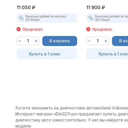
11 050
₽
11 900
₽
Бонусных рублей за покупку:
Бонусных рублей за по
331.83
руб.
357.36
руб.
Предзаказ
Предзаказ
В корзину
В к
Купить в 1 клик
Купить в 1 кли
Хотите экономить на диагностике автомобиля Volkswage
Интернет-магазин «Elm327rus» предлагает купить диагн
диагностику авто самостоятельно. У нас вы найдете 
модели.