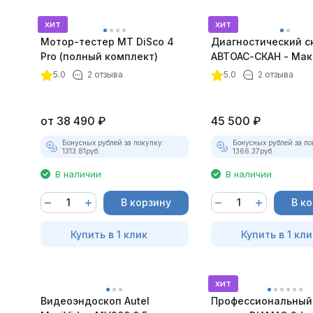
хит
хит
Мотор-тестер MT DiSco 4
Диагностический с
Pro (полный комплект)
АВТОАС-СКАН - Мак
покупателей
5.0
2 отзыва
5.0
2 отзыва
от
38 490
₽
45 500
₽
Бонусных рублей за покупку:
Бонусных рублей за по
1313.81
руб.
1366.37
руб.
В наличии
В наличии
В корзину
В к
Купить в 1 клик
Купить в 1 кли
хит
Видеоэндоскоп Autel
Профессиональный