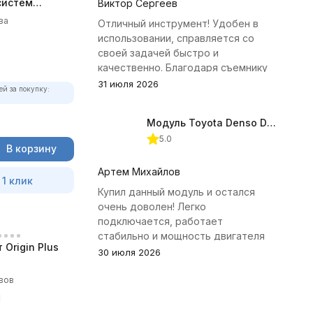
систем
Виктор Сергеев
ва
Отличный инструмент! Удобен в
использовании, справляется со
своей задачей быстро и
качественно. Благодаря съемнику
удалось избежать лишних хлопот с
31 июля 2026
ей за покупку:
демонтажем головки блока
цилиндров.
Модуль Toyota Denso Diesel 2.8D для ChipTuningPRO
5.0
В корзину
Артем Михайлов
 1 клик
Купил данный модуль и остался
очень доволен! Легко
подключается, работает
стабильно и мощность двигателя
Origin Plus
заметно увеличилась. Рекомендую
30 июля 2026
всем, кто занимается тюнингом
Toyota.
вов
1