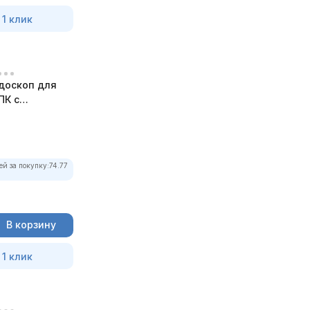
 1 клик
доскоп для
ПК с
ей за покупку:
74.77
В корзину
 1 клик