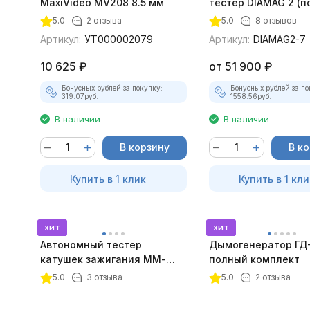
MaxiVideo MV208 8.5 мм
тестер DIAMAG 2 (п
максимальный ком
5.0
2 отзыва
5.0
8 отзывов
Артикул:
УТ000002079
Артикул:
DIAMAG2-7
10 625
₽
от
51 900
₽
Бонусных рублей за покупку:
Бонусных рублей за по
319.07
руб.
1558.56
руб.
В наличии
В наличии
В корзину
В к
Купить в 1 клик
Купить в 1 кли
хит
хит
Автономный тестер
Дымогенератор ГД
катушек зажигания ММ-
полный комплект
ТК-01 (v2) (полный
5.0
3 отзыва
5.0
2 отзыва
комплект)