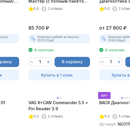
олный/
Мастер (с полным пакетом
Диагностика 
плект)
лицензий)
зажигания
5.0
2 отзыва
5.0
2 отзы
85 700
₽
от
27 800
₽
купку:
Бонусных рублей за покупку:
Бонусных рубл
2573.57
руб.
1049.55
руб.
В наличии
В наличии
орзину
В корзину
к
Купить в 1 клик
Купить в
хит
-01
VAG K+CAN Commander 5.5 +
ВАСЯ Диагност 
Pin Reader 3.9
5.0
2 отзыва
5.0
5 отзы
Артикул:
N0011