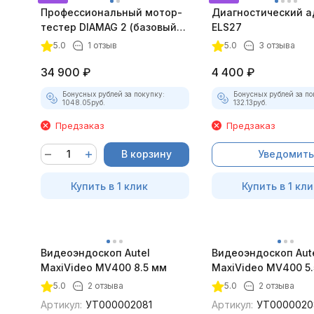
Профессиональный мотор-
Диагностический а
тестер DIAMAG 2 (базовый
ELS27
комплект)
5.0
1 отзыв
5.0
3 отзыва
34 900
₽
4 400
₽
Бонусных рублей за покупку:
Бонусных рублей за по
1048.05
руб.
132.13
руб.
Предзаказ
Предзаказ
В корзину
Уведомить
Купить в 1 клик
Купить в 1 кли
Видеоэндоскоп Autel
Видеоэндоскоп Aut
MaxiVideo MV400 8.5 мм
MaxiVideo MV400 5.
5.0
2 отзыва
5.0
2 отзыва
Артикул:
УТ000002081
Артикул:
УТ0000020