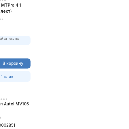
MTPro 4.1
лект)
ва
ей за покупку:
В корзину
 1 клик
п Autel MV105
в
0002851