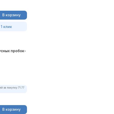
В корзину
 1 клик
усных пробок-
ей за покупку:
71.77
В корзину