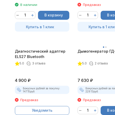
В наличии
Предзаказ
В корзину
В к
Купить в 1 клик
Купить в 1 кли
Диагностический адаптер
Дымогенератор ГД
ELS27 Bluetooth
5.0
3 отзыва
5.0
2 отзыва
4 900
₽
7 630
₽
Бонусных рублей за покупку:
Бонусных рублей за по
147.15
руб.
229.13
руб.
Предзаказ
Предзаказ
Уведомить
В к