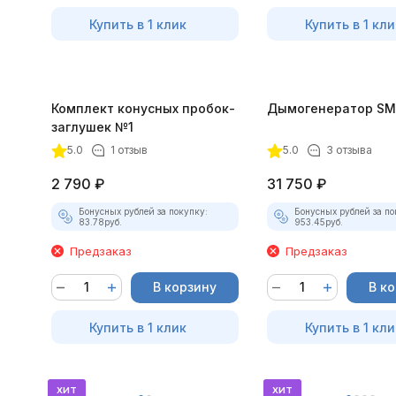
Купить в 1 клик
Купить в 1 кли
Комплект конусных пробок-
Дымогенератор SM
заглушек №1
5.0
1 отзыв
5.0
3 отзыва
2 790
₽
31 750
₽
Бонусных рублей за покупку:
Бонусных рублей за по
83.78
руб.
953.45
руб.
Предзаказ
Предзаказ
В корзину
В к
Купить в 1 клик
Купить в 1 кли
хит
хит