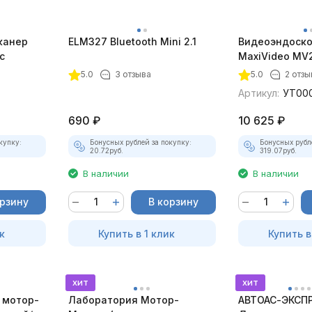
канер
ELM327 Bluetooth Mini 2.1
Видеоэндоско
с
MaxiVideo MV2
5.0
3 отзыва
5.0
2 отзы
Артикул:
УТ00
690
₽
10 625
₽
купку:
Бонусных рублей за покупку:
Бонусных рубл
20.72
руб.
319.07
руб.
В наличии
В наличии
орзину
В корзину
к
Купить в 1 клик
Купить в
хит
хит
 мотор-
Лаборатория Мотор-
АВТОАС-ЭКСПР