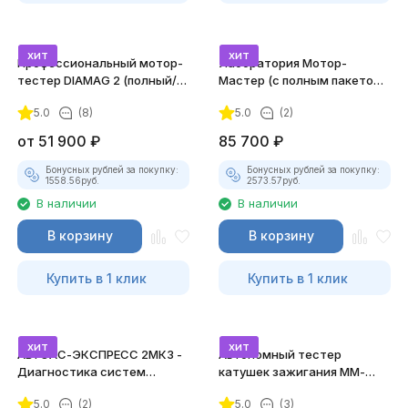
хит
хит
Профессиональный мотор-
Лаборатория Мотор-
тестер DIAMAG 2 (полный/
Мастер (с полным пакетом
максимальный комплект)
лицензий)
5.0
(8)
5.0
(2)
от
51 900
₽
85 700
₽
Бонусных рублей за покупку:
Бонусных рублей за покупку:
1558.56
руб.
2573.57
руб.
В наличии
В наличии
В корзину
В корзину
Купить в 1 клик
Купить в 1 клик
хит
хит
АВТОАС-ЭКСПРЕСС 2МК3 -
Автономный тестер
Диагностика систем
катушек зажигания ММ-
зажигания
ТК-01 (v2) (полный
5.0
(2)
5.0
(3)
комплект)