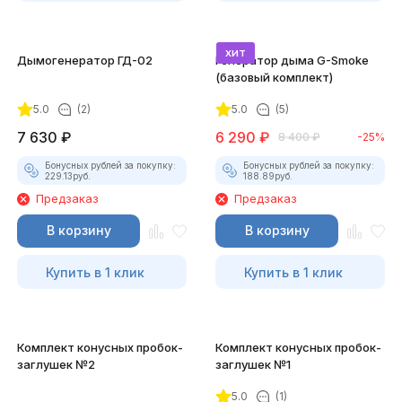
хит
Дымогенератор ГД-02
Генератор дыма G-Smoke
(базовый комплект)
5.0
(2)
5.0
(5)
7 630
₽
6 290
₽
8 400
₽
-25%
Бонусных рублей за покупку:
Бонусных рублей за покупку:
229.13
руб.
188.89
руб.
Предзаказ
Предзаказ
В корзину
В корзину
Купить в 1 клик
Купить в 1 клик
Комплект конусных пробок-
Комплект конусных пробок-
заглушек №2
заглушек №1
5.0
(1)