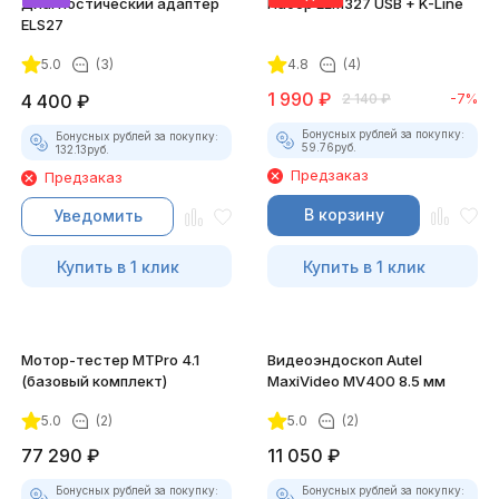
Диагностический адаптер
Набор ELM327 USB + K-Line
ELS27
5.0
(3)
4.8
(4)
1 990
₽
4 400
₽
2 140
₽
-7%
Бонусных рублей за покупку:
Бонусных рублей за покупку:
59.76
руб.
132.13
руб.
Предзаказ
Предзаказ
В корзину
Уведомить
Купить в 1 клик
Купить в 1 клик
Мотор-тестер MTPro 4.1
Видеоэндоскоп Autel
(базовый комплект)
MaxiVideo MV400 8.5 мм
5.0
(2)
5.0
(2)
77 290
₽
11 050
₽
Бонусных рублей за покупку:
Бонусных рублей за покупку: