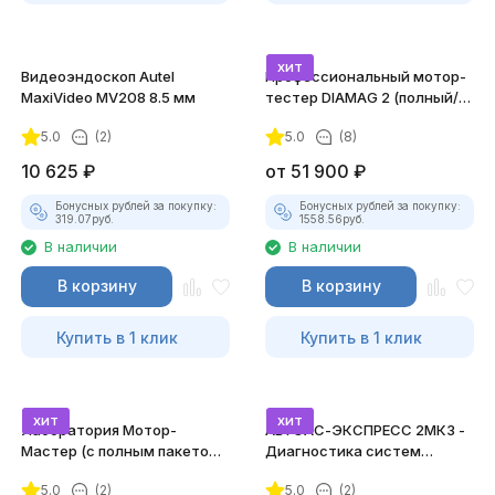
хит
Видеоэндоскоп Autel
Профессиональный мотор-
MaxiVideo MV208 8.5 мм
тестер DIAMAG 2 (полный/
максимальный комплект)
5.0
(2)
5.0
(8)
10 625
₽
от
51 900
₽
Бонусных рублей за покупку:
Бонусных рублей за покупку:
319.07
руб.
1558.56
руб.
В наличии
В наличии
В корзину
В корзину
Купить в 1 клик
Купить в 1 клик
хит
хит
Лаборатория Мотор-
АВТОАС-ЭКСПРЕСС 2МК3 -
Мастер (с полным пакетом
Диагностика систем
лицензий)
зажигания
5.0
(2)
5.0
(2)