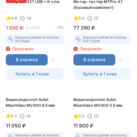
Набор ELM327 USB + K-Line
Мотор-тестер MTPro 4.1
(базовый комплект)
4.8
(4)
5.0
(2)
1 990
₽
77 290
₽
2 140
₽
-7%
Бонусных рублей за покупку:
Бонусных рублей за покупку:
59.76
руб.
2321.02
руб.
Предзаказ
Предзаказ
В корзину
В корзину
Купить в 1 клик
Купить в 1 клик
Видеоэндоскоп Autel
Видеоэндоскоп Autel
MaxiVideo MV400 8.5 мм
MaxiVideo MV400 5.5 мм
5.0
(2)
5.0
(2)
11 050
₽
11 900
₽
Бонусных рублей за покупку:
Бонусных рублей за покупку: