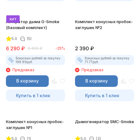
хит
Генератор дыма G-Smoke
Комплект конусных пробок-
(базовый комплект)
заглушек №2
5.0
(5)
6 290
₽
2 390
₽
8 400
₽
-25%
Бонусных рублей за покупку:
Бонусных рублей за покупку:
188.89
руб.
71.77
руб.
Предзаказ
Предзаказ
В корзину
В корзину
Купить в 1 клик
Купить в 1 клик
Комплект конусных пробок-
Дымогенератор SMC-Smoke
заглушек №1
5.0
(1)
5.0
(3)