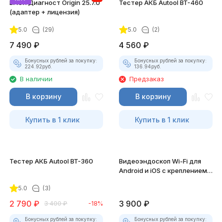
ВАСЯ Диагност Origin 25.7.0
Тестер АКБ Autool BT-460
(адаптер + лицензия)
5.0
(29)
5.0
(2)
7 490
₽
4 560
₽
Бонусных рублей за покупку:
Бонусных рублей за покупку:
224.92
руб.
136.94
руб.
В наличии
Предзаказ
В корзину
В корзину
Купить в 1 клик
Купить в 1 клик
Тестер АКБ Autool BT-360
Видеоэндоскоп Wi-Fi для
Android и iOS с креплением
для смартфона
5.0
(3)
2 790
₽
3 900
₽
3 400
₽
-18%
Бонусных рублей за покупку:
Бонусных рублей за покупку: