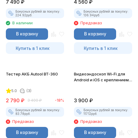
7 490
₽
4 560
₽
Бонусных рублей за покупку:
Бонусных рублей за покупку:
224.92
руб.
136.94
руб.
В наличии
Предзаказ
В корзину
В корзину
Купить в 1 клик
Купить в 1 клик
Тестер АКБ Autool BT-360
Видеоэндоскоп Wi-Fi для
Android и iOS с креплением
для смартфона
5.0
(3)
2 790
₽
3 900
₽
3 400
₽
-18%
Бонусных рублей за покупку:
Бонусных рублей за покупку:
83.78
руб.
117.12
руб.
Предзаказ
Предзаказ
В корзину
В корзину