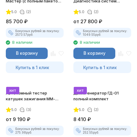
Мастер (с полным пакетом
Диагностика систем
лицензий)
зажигания
5.0
(2)
5.0
(2)
85 700
₽
от
27 800
₽
Бонусных рублей за покупку:
Бонусных рублей за покупку:
2573.57
руб.
1049.55
руб.
В наличии
В наличии
В корзину
В корзину
Купить в 1 клик
Купить в 1 клик
хит
хит
Автономный тестер
Дымогенератор ГД-01
катушек зажигания ММ-
полный комплект
ТК-01 (v2) (полный
5.0
(3)
5.0
(2)
комплект)
от
9 190
₽
8 410
₽
Бонусных рублей за покупку:
Бонусных рублей за покупку:
275.98
руб.
252.55
руб.