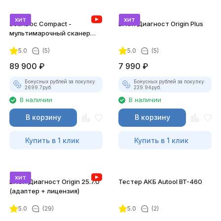
хит
хит
ScanDoc Compact -
ВАСЯ Диагност Origin Plus
мультимарочный сканер
(Полный)
5.0
(5)
5.0
(5)
89 900
₽
7 990
₽
Бонусных рублей за покупку:
Бонусных рублей за покупку:
2699.7
руб.
239.94
руб.
В наличии
В наличии
В корзину
В корзину
Купить в 1 клик
Купить в 1 клик
хит
ВАСЯ Диагност Origin 25.7.0
Тестер АКБ Autool BT-460
(адаптер + лицензия)
5.0
(29)
5.0
(2)