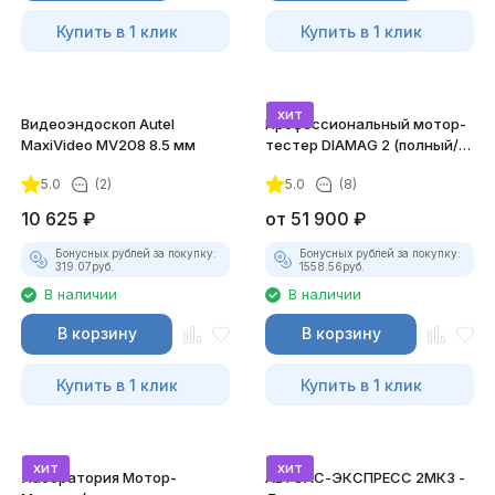
Купить в 1 клик
Купить в 1 клик
хит
Видеоэндоскоп Autel
Профессиональный мотор-
MaxiVideo MV208 8.5 мм
тестер DIAMAG 2 (полный/
максимальный комплект)
5.0
(2)
5.0
(8)
10 625
₽
от
51 900
₽
Бонусных рублей за покупку:
Бонусных рублей за покупку:
319.07
руб.
1558.56
руб.
В наличии
В наличии
В корзину
В корзину
Купить в 1 клик
Купить в 1 клик
хит
хит
Лаборатория Мотор-
АВТОАС-ЭКСПРЕСС 2МК3 -