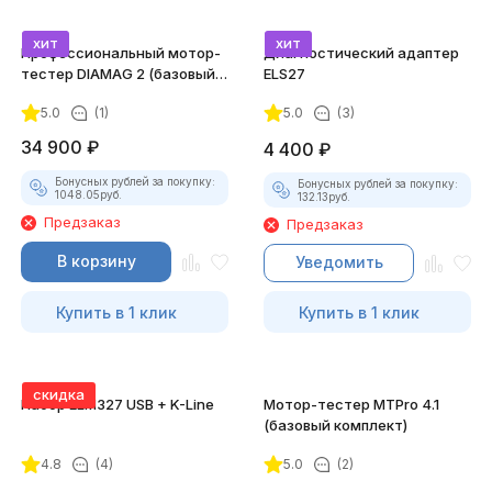
хит
хит
Профессиональный мотор-
Диагностический адаптер
тестер DIAMAG 2 (базовый
ELS27
комплект)
5.0
(1)
5.0
(3)
34 900
₽
4 400
₽
Бонусных рублей за покупку:
Бонусных рублей за покупку:
1048.05
руб.
132.13
руб.
Предзаказ
Предзаказ
В корзину
Уведомить
Купить в 1 клик
Купить в 1 клик
скидка
Набор ELM327 USB + K-Line
Мотор-тестер MTPro 4.1
(базовый комплект)
4.8
(4)
5.0
(2)