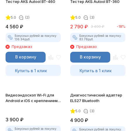
Тестер АКБ Autool BT-460
Тестер АКБ Autool BT-360
5.0
(2)
5.0
(3)
4 560
₽
2 790
₽
3 400
₽
-18%
Бонусных рублей за покупку:
Бонусных рублей за покупку:
136.94
руб.
83.78
руб.
Предзаказ
Предзаказ
В корзину
В корзину
Купить в 1 клик
Купить в 1 клик
Видеоэндоскоп Wi-Fi для
Диагностический адаптер
Android и iOS с креплением
ELS27 Bluetooth
для смартфона
5.0
(3)
3 900
₽
4 900
₽
Бонусных рублей за покупку:
Бонусных рублей за покупку: