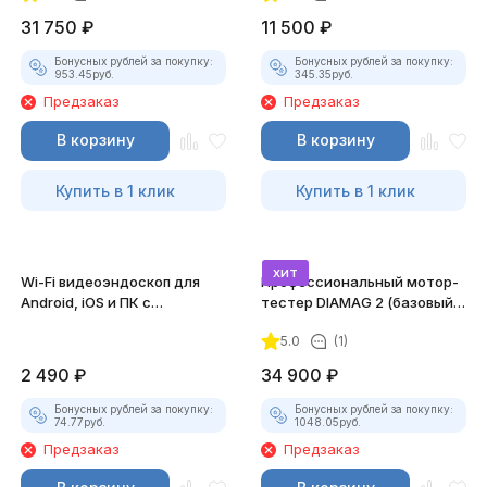
31 750
₽
11 500
₽
Бонусных рублей за покупку:
Бонусных рублей за покупку:
953.45
руб.
345.35
руб.
Предзаказ
Предзаказ
В корзину
В корзину
Купить в 1 клик
Купить в 1 клик
хит
Wi-Fi видеоэндоскоп для
Профессиональный мотор-
Android, iOS и ПК с
тестер DIAMAG 2 (базовый
насадками
комплект)
5.0
(1)
2 490
₽
34 900
₽
Бонусных рублей за покупку:
Бонусных рублей за покупку:
74.77
руб.
1048.05
руб.
Предзаказ
Предзаказ