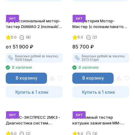
хит
хит
Профессиональный мотор-
Лаборатория Мотор-
тестер DIAMAG 2 (полный/
Мастер (с полным пакетом
максимальный комплект)
лицензий)
5.0
(8)
5.0
(2)
от
51 900
₽
85 700
₽
Бонусных рублей за покупку:
Бонусных рублей за покупку:
1558.56
руб.
2573.57
руб.
В наличии
В наличии
В корзину
В корзину
Купить в 1 клик
Купить в 1 клик
хит
хит
АВТОАС-ЭКСПРЕСС 2МК3 -
Автономный тестер
Диагностика систем
катушек зажигания ММ-
зажигания
ТК-01 (v2) (полный
5.0
(2)
5.0
(3)
комплект)